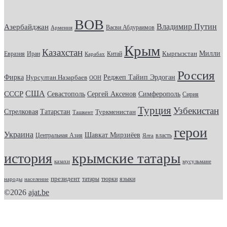
ВОВ
Владимир Путин
Азербайджан
Васви Абдураимов
Армения
Крым
Казахстан
Кыргызстан
Милли
Евразия
Китай
Иран
Карабах
Россия
Фирка
Реджеп Тайип Эрдоган
Нурсултан Назарбаев
ООН
США
СССР
Севастополь
Сергей Аксенов
Симферополь
Сирия
Турция
Узбекистан
Стрелковая
Татарстан
Туркменистан
Ташкент
герои
Украина
Шавкат Мирзиёев
Центральная Азия
Ялта
власть
крымские татары
история
казахи
мусульмане
президент
татары
тюрки
народы
население
языки
©2026
ajat.be