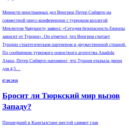
Министр иностранных дел Венгрии Петер Сийярто на
совместной пресс-конференции с турецким коллегой
Мевлютом Чавушоглу заявил: «Сегодня безопасность Европы
зависит от Турции». Он отметил, что Венгрия считает
Турцию стратегическим партнером и дружественной страной.
По сообщению турецкого новостного агентства Anadolu
Ajansı, Петер Сийярто напомнил, что Турция открыла двери
для 4,5…
07.09.2018
Бросит ли Тюркский мир вызов
Западу?
Прошедший в Кыргызстане шестой саммит глав