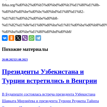
firka.org/%d0%b2%d0%b5%d0%bd%d0%b3%d1%80%d1%8b-
%d0%bf%d0%be%d0%bc%d0%bd%d1%8f%d1%82-
%d1%81%d0%b2%d0%be%d0%b8-
%d1%82%d1%8e%d1%80%d0%ba%d1%81%d0%ba%d0%b8%d0%
%d0%ba%d0%be%d1%80%d0%bd%d0%b8/
Похожие материалы
20.08.2023
21.08.2023
Президенты Узбекистана и
Турции встретились в Венгрии
В Будапеште состоялась встреча президента Узбекистана
Шавката Мирзиёева и президента Турции Реджепа Тайипа