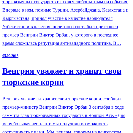
тюркоязычных государств оказался любопытным на события.
Впервые в нем, помимо Турции, Азербайджана, Казахстана и
Кыргызстана, принял участие в качестве наблюдателя
Узбекистан и в качестве почетного гостя был приглашен
премьер Венгрии Виктор Орбан, у которого в последнее
время сложилась репутация антизападного политика. В…
05.09.2018
Венгрия уважает и хранит свои
тюркские корни
Венгрия уважает и хранит свои тюркские корни, сообщил
премьер-министр Венгрии Виктор Орбан 3 сентября в ходе
саммита глав тюркоязычных государств в Чолпон-Ате. «Для
меня большая честь, что мы получили возможность
сотрудничать с вами. Мы, венгры, говорим на венгерском