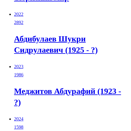
2022
2892
Абдибулаев Шукри
Сидрулаевич (1925 - ?)
2023
1986
Меджитов Абдурафий (1923 -
?)
2024
1598