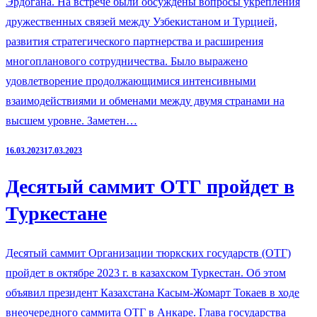
Эрдогана. На встрече были обсуждены вопросы укрепления
дружественных связей между Узбекистаном и Турцией,
развития стратегического партнерства и расширения
многопланового сотрудничества. Было выражено
удовлетворение продолжающимися интенсивными
взаимодействиями и обменами между двумя странами на
высшем уровне. Заметен…
16.03.2023
17.03.2023
Десятый саммит ОТГ пройдет в
Туркестане
Десятый саммит Организации тюркских государств (ОТГ)
пройдет в октябре 2023 г. в казахском Туркестан. Об этом
объявил президент Казахстана Касым-Жомарт Токаев в ходе
внеочередного саммита ОТГ в Анкаре. Глава государства