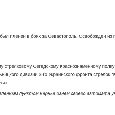
ыл пленен в боях за Севастополь. Освобожден из пл
ому стрелковому Сегедскому Краснознаменному полку
ицкого дивизии 2-го Украинского фронта стрелок гв
ги»:
аселенным пунктом Кернье огнем своего автомата ун