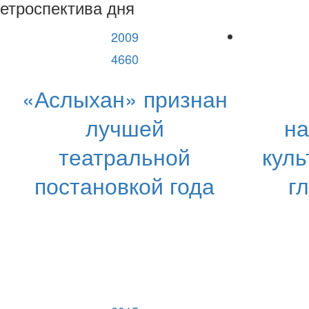
етроспектива дня
2009
4660
«Аслыхан» признан
лучшей
н
театральной
куль
постановкой года
г