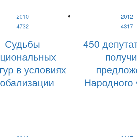
2010
2012
4732
4317
Судьбы
450 депута
ациональных
получ
тур в условиях
предлож
лобализации
Народного