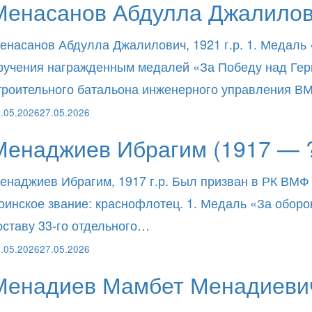
Менасанов Абдулла Джалилов
енасанов Абдулла Джалилович, 1921 г.р. 1. Медаль 
ручения награжденным медалей «За Победу над Герма
троительного батальона инженерного управления 
.05.2026
27.05.2026
Менаджиев Ибрагим (1917 — 
енаджиев Ибрагим, 1917 г.р. Был призван в РК ВМФ
оинское звание: краснофлотец. 1. Медаль «За оборо
оставу 33-го отдельного…
.05.2026
27.05.2026
Менадиев Мамбет Менадиевич