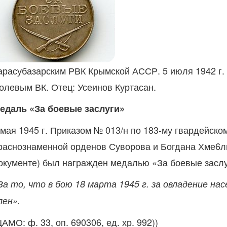
арасубазарским РВК Крымской АССР. 5 июля 1942 г. б
олевым ВК. Отец: Усеинов Куртасан.
едаль «За боевые заслуги»
 мая 1945 г. Приказом № 013/н по 183-му гвардейск
раснознаменной орденов Суворова и Богдана Хме6льн
окументе) был награжден медалью «За боевые заслу
За то, что в бою 18 марта 1945 г. за овладение н
лен».
ЦАМО: ф. 33, оп. 690306, ед. хр. 992))