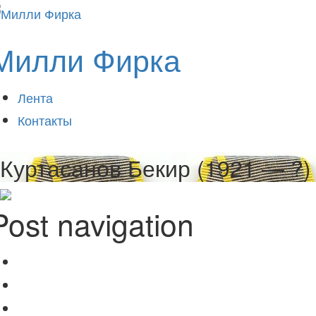
Милли Фирка
Лента
Контакты
Куртасанов Бекир (1921 — ?)
Post navigation
Куртасанов Асан (1923 -?)
Раньше
Куртасанов Джафер Куртасанович (1917 — ?)
Позже