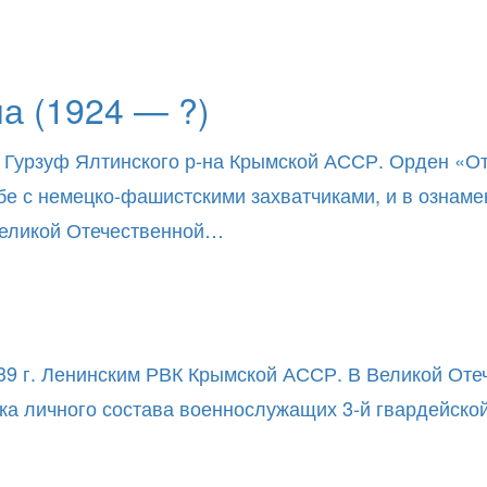
 (1924 — ?)
 Гурзуф Ялтинского р-на Крымской АССР. Орден «Отеч
ьбе с немецко-фашистскими захватчиками, и в ознам
 Великой Отечественной…
39 г. Ленинским РВК Крымской АССР. В Великой Отеч
ска личного состава военнослужащих 3-й гвардейско