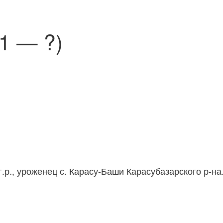
1 — ?)
 г.р., уроженец с. Карасу-Баши Карасубазарского р-н