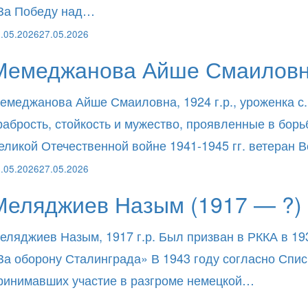
За Победу над…
.05.2026
27.05.2026
Мемеджанова Айше Смаиловна
емеджанова Айше Смаиловна, 1924 г.р., уроженка с.
рабрость, стойкость и мужество, проявленные в бор
еликой Отечественной войне 1941-1945 гг. ветеран
.05.2026
27.05.2026
Меляджиев Назым (1917 — ?)
еляджиев Назым, 1917 г.р. Был призван в РККА в 19
За оборону Сталинграда» В 1943 году согласно Спи
ринимавших участие в разгроме немецкой…