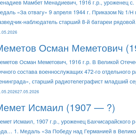
енадиев Мамбет Менадиевич, 1916 г.р., уроженец с.
едаль «За отвагу» 9 апреля 1944 г. Приказом № 1/Н
азведчик-наблюдатель старший 8-й батареи рядово
.05.2026
Меметов Осман Меметович (1
еметов Осман Меметович, 1916 г.р. В Великой Отече
ичного состава военнослужащих 472-го отдельного
енинграда», старший радиотелеграфист младший с
.05.2026
27.05.2026
Мемет Исмаил (1907 — ?)
емет Исмаил, 1907 г.р., уроженец Бахчисарайского р
ода… 1. Медаль «За Победу над Германией в Великой