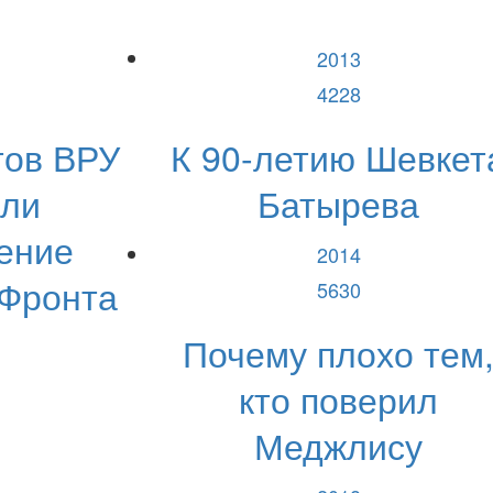
2013
4228
тов ВРУ
К 90-летию Шевкет
или
Батырева
ение
2014
 Фронта
5630
Почему плохо тем
кто поверил
Меджлису