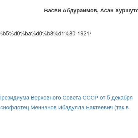
Васви Абдураимов, Асан Хуршут
%b5%d0%ba%d0%b8%d1%80-1921/
 Президиума Верховного Совета СССР от 5 декабря
раснофлотец Меннанов Ибадулла Бактеевич (так в