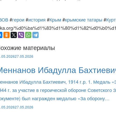
ВОВ
#
герои
#
история
#
Крым
#
крымские татары
#
Курт
irka.org/%d0%ba%d1%83%d1%80%d1%82%d0%b0%
охожие материалы
.05.2026
27.05.2026
Меннанов Ибадулла Бахтиевич
еннанов Ибадулла Бахтиевич, 1914 г.р. 1. Медаль «
944 г. за участие в героической обороне Советског
окументе) был награжден медалью «За оборону…
.05.2026
27.05.2026