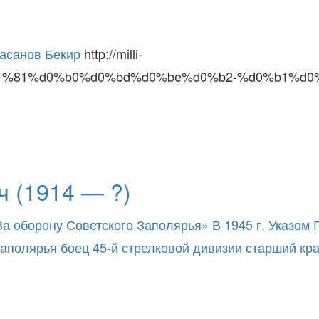
асанов Бекир
http://milli-
d1%81%d0%b0%d0%bd%d0%be%d0%b2-%d0%b1%d0
 (1914 — ?)
За оборону Советского Заполярья» В 1945 г. Указом
о Заполярья боец 45-й стрелковой дивизии старший к