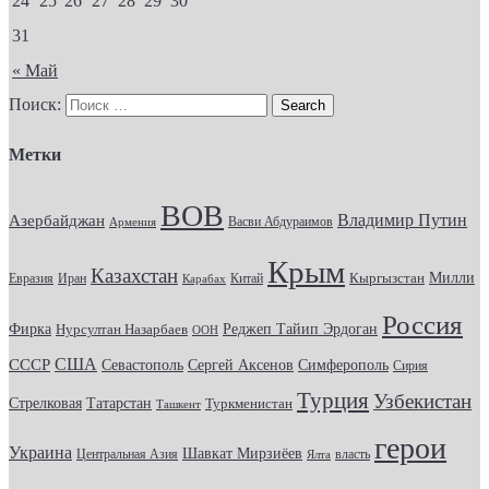
24
25
26
27
28
29
30
31
« Май
Поиск:
Метки
ВОВ
Владимир Путин
Азербайджан
Васви Абдураимов
Армения
Крым
Казахстан
Кыргызстан
Милли
Евразия
Китай
Иран
Карабах
Россия
Фирка
Реджеп Тайип Эрдоган
Нурсултан Назарбаев
ООН
США
СССР
Севастополь
Сергей Аксенов
Симферополь
Сирия
Турция
Узбекистан
Стрелковая
Татарстан
Туркменистан
Ташкент
герои
Украина
Шавкат Мирзиёев
Центральная Азия
Ялта
власть