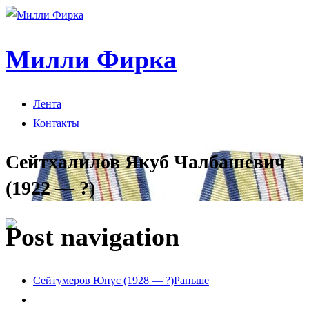
Милли Фирка
Лента
Контакты
Сейтхалилов Якуб Чалбашевич
(1922 — ?)
Post navigation
Сейтумеров Юнус (1928 — ?)
Раньше