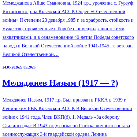
Мемеджанова Айше Смаиловна, 1924 г.р., уроженка с. Гурзуф
Ялтинского р-на Крымской АССР. Орден «Отечественной
войны» II степени 23 декабря 1985 г. за храбрость, стойкость и
мужество, проявленные в борьбе с немецко-фашистскими
захватчиками, и в ознаменование 40-летия Победы советского
народа в Великой Отечественной войне 1941-1945 гг. ветеран
Великой Отечественной…
24.05.2026
27.05.2026
Меляджиев Назым (1917 — ?)
Меляджиев Назым, 1917 г.р. Был призван в РККА в 1939 г.
Ленинским РВК Крымской АССР. В Великой Отечественной
войне с 1941 года. Член ВКП(б). 1. Медаль «За оборону
Сталинграда» В 1943 году согласно Списка личного состава
военнослужащих 3-й гвардейской ордена Ленина