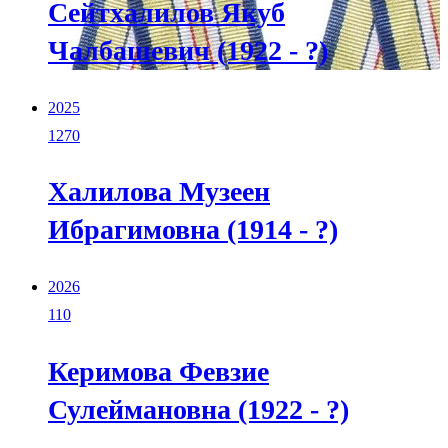
Сейтхалилов Якуб
Чалбашевич (1922 - ?)
2025
1270
Халилова Музеен
Ибрагимовна (1914 - ?)
2026
110
Керимова Февзие
Сулеймановна (1922 - ?)