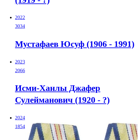
2022
3034
Мустафаев Юсуф (1906 - 1991)
2023
2066
Исми-Ханлы Джафер
Сулейманович (1920 - ?)
2024
1854