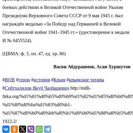
боевых действиях в Великой Отечественной войне Указом
Президиума Верховного Совета СССР от 9 мая 1945 г. был
награждён медалью «За Победу над Германией в Великой
Отечественной войне 1941–1945 гг.» (удостоверение к медали
И № 0455524).
(ЦВМА: ф. 3, оп. 47, ед. хр. 86)
Васви Абдураимов, Асан Хуршутов
#
ВОВ
#
герои
#
история
#
Крым
#
крымские татары
#
Сейтхалилов Якуб Чалбашевич
http://milli-
firka.org/%d1%81%d0%b5%d0%b9%d1%82%d1%85%d0%b0%d
%d1%8f%d0%ba%d1%83%d0%b1-
%d1%87%d0%b0%d0%bb%d0%b1%d0%b0%d1%88%d0%b5%d0
1922-2/