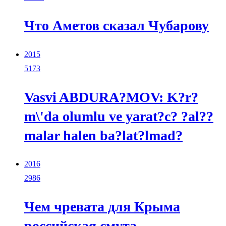
Что Аметов сказал Чубарову
2015
5173
Vasvi ABDURA?MOV: K?r?
m\'da olumlu ve yarat?c? ?al??
malar halen ba?lat?lmad?
2016
2986
Чем чревата для Крыма
российская смута