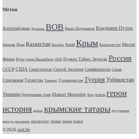
Метки
ВОВ
Владимир Путин
Азербайджан
Васви Абдураимов
Армения
Крым
Казахстан
Кыргызстан
Милли
Евразия
Китай
Иран
Карабах
Россия
Фирка
Реджеп Тайип Эрдоган
Нурсултан Назарбаев
ООН
США
СССР
Севастополь
Сергей Аксенов
Симферополь
Сирия
Турция
Узбекистан
Стрелковая
Татарстан
Туркменистан
Ташкент
герои
Украина
Шавкат Мирзиёев
Центральная Азия
Ялта
власть
крымские татары
история
казахи
мусульмане
президент
татары
тюрки
народы
население
языки
©2026
ajat.be