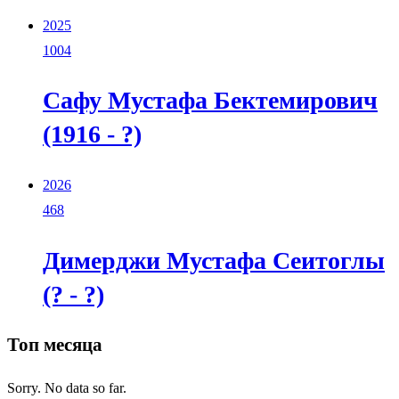
2025
1004
Сафу Мустафа Бектемирович
(1916 - ?)
2026
468
Димерджи Мустафа Сеитоглы
(? - ?)
Топ месяца
Sorry. No data so far.