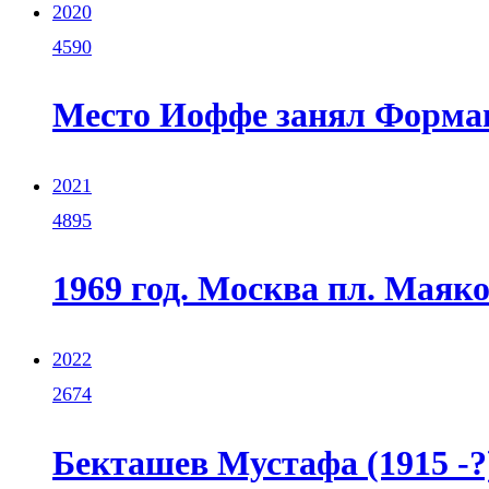
2020
4590
Место Иоффе занял Форма
2021
4895
1969 год. Москва пл. Маяко
2022
2674
Бекташев Мустафа (1915 -?