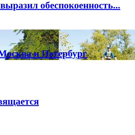
ыразил обеспокоенность...
Москва и Петербург
вящается