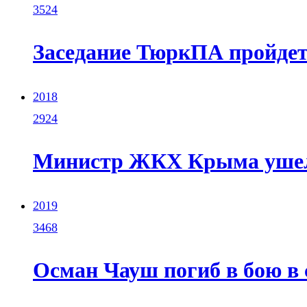
3524
Заседание ТюркПА пройдет
2018
2924
Министр ЖКХ Крыма ушел 
2019
3468
Осман Чауш погиб в бою в 