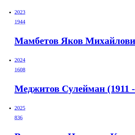
2023
1944
Мамбетов Яков Михайлович 
2024
1608
Меджитов Сулейман (1911 -
2025
836