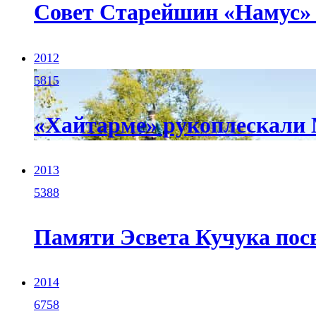
Совет Старейшин «Намус» в
2012
5815
«Хайтарме» рукоплескали 
2013
5388
Памяти Эсвета Кучука пос
2014
6758