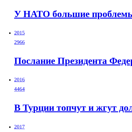
У НАТО большие проблемы
2015
2966
Послание Президента Фед
2016
4464
В Турции топчут и жгут д
2017