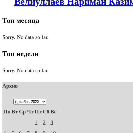
Велиуллаев Нариман Казимо
Топ месяца
Sorry. No data so far.
Топ недели
Sorry. No data so far.
Архив
Пн
Вт
Ср
Чт
Пт
Сб
Вс
1
2
3