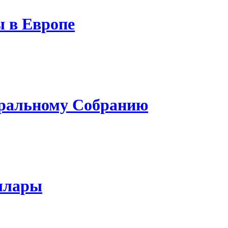
 в Европе
еральному Собранию
оллары