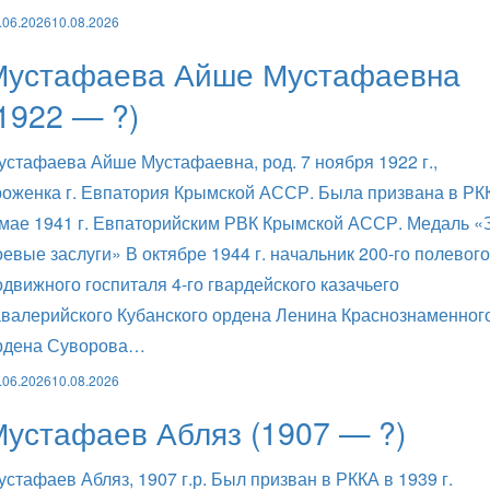
.06.2026
10.08.2026
Мустафаева Айше Мустафаевна
1922 — ?)
устафаева Айше Мустафаевна, род. 7 ноября 1922 г.,
роженка г. Евпатория Крымской АССР. Была призвана в РК
 мае 1941 г. Евпаторийским РВК Крымской АССР. Медаль «
оевые заслуги» В октябре 1944 г. начальник 200-го полевого
одвижного госпиталя 4-го гвардейского казачьего
авалерийского Кубанского ордена Ленина Краснознаменног
рдена Суворова…
.06.2026
10.08.2026
устафаев Абляз (1907 — ?)
устафаев Абляз, 1907 г.р. Был призван в РККА в 1939 г.