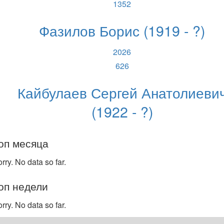
1352
Фазилов Борис (1919 - ?)
2026
626
Кайбулаев Сергей Анатолиеви
(1922 - ?)
оп месяца
rry. No data so far.
оп недели
rry. No data so far.