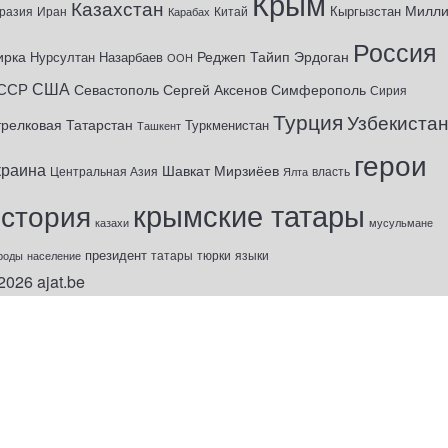
Крым
Казахстан
Милл
Кыргызстан
разия
Иран
Китай
Карабах
Россия
ирка
Реджеп Тайип Эрдоган
Нурсултан Назарбаев
ООН
США
ССР
Севастополь
Сергей Аксенов
Симферополь
Сирия
Турция
Узбекиста
трелковая
Татарстан
Туркменистан
Ташкент
герои
краина
Шавкат Мирзиёев
Центральная Азия
Ялта
власть
крымские татары
история
казахи
мусульмане
президент
татары
тюрки
роды
население
языки
2026
ajat.be