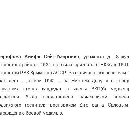
ерифова Анифе Сейт-Умеровна
, уроженка д. Куркул
лтинского района, 1921 г.р. была призвана в РККА в 1941 
лтинским РВК Крымской АССР. За отличие в оборонительн
оях лета — осени 1942 г. на Нижнем Дону и в север
авказских степях кандидат в члены ВКП(б) медсест
ерифова была представлена начальником полево
одвижного госпиталя военврачом 2-го ранга Орловым
аграждению боевой медалью.