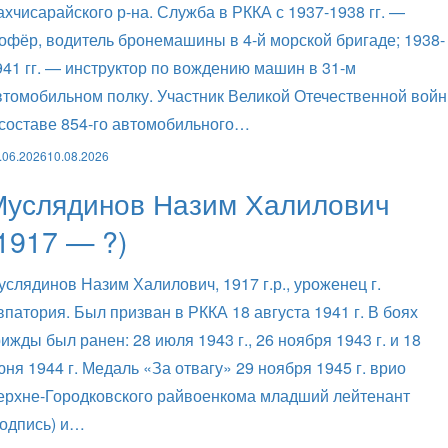
ахчисарайского р-на. Служба в РККА с 1937-1938 гг. —
офёр, водитель бронемашины в 4-й морской бригаде; 1938-
941 гг. — инструктор по вождению машин в 31-м
втомобильном полку. Участник Великой Отечественной вой
 составе 854-го автомобильного…
.06.2026
10.08.2026
Муслядинов Назим Халилович
1917 — ?)
услядинов Назим Халилович, 1917 г.р., уроженец г.
впатория. Был призван в РККА 18 августа 1941 г. В боях
рижды был ранен: 28 июля 1943 г., 26 ноября 1943 г. и 18
юня 1944 г. Медаль «За отвагу» 29 ноября 1945 г. врио
ерхне-Городковского райвоенкома младший лейтенант
подпись) и…