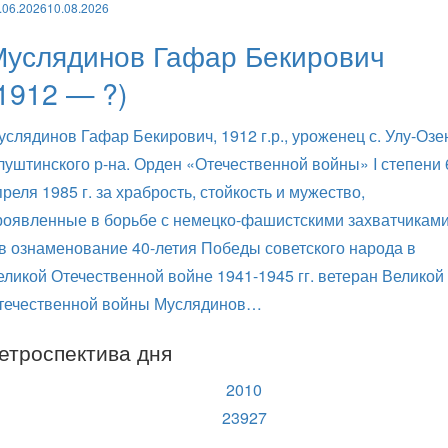
.06.2026
10.08.2026
Муслядинов Гафар Бекирович
1912 — ?)
услядинов Гафар Бекирович, 1912 г.р., уроженец с. Улу-Озе
луштинского р-на. Орден «Отечественной войны» I степени 
преля 1985 г. за храбрость, стойкость и мужество,
роявленные в борьбе с немецко-фашистскими захватчиками
 в ознаменование 40-летия Победы советского народа в
еликой Отечественной войне 1941-1945 гг. ветеран Великой
течественной войны Муслядинов…
етроспектива дня
2010
23927