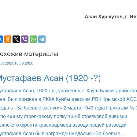
Асан Хуршутов, г. Ял
охожие материалы
.07.2026
10.08.2026
устафаев Асан (1920 -?)
устафаев Асан, 1920 г.р., уроженец с. Коуш Бахчисарайског
-на. Был призван в РККА Куйбышевским РВК Крымской АСС
едаль «За боевые заслуги» 2 марта 1943 года Приказом № 
 по 498-му стрелковому полку 132-й стрелковой дивизии
рянского фронта красноармеец взвода пешей разведки
устафаев Асан был награжден медалью «За боевые…