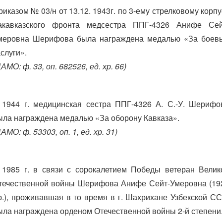
риказом № 03/н от 13.12. 1943г. по 3-ему стрелковому корпу
акавказского фронта медсестра ППГ-4326 Анифе Сей
меровна Шерифова была награждена медалью «За боев
аслуги».
АМО: ф. 33, оп. 682526, ед. хр. 66)
 1944 г. медицинская сестра ППГ-4326 А. С.-У. Шерифо
ыла награждена медалью «За оборону Кавказа».
АМО: ф. 53303, оп. 1, ед. хр. 31)
 1985 г. в связи с сорокалетием Победы ветеран Велик
течественной войны Шерифова Анифе Сейт-Умеровна (19
.р.), проживавшая в то время в г. Шахрихане Узбекской СС
ыла награждена орденом Отечественной войны 2-й степени