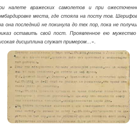
ри налете вражеских самолетов и при ожесточенн
омбардировке места, где стояла на посту тов. Шерифов
на она последний не покинула до тех пор, пока не получи
риказ оставить свой пост. Проявленное ею мужество
ысокая дисциплина служат примером…
».