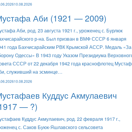
.06.2026
10.08.2026
Мустафа Аби (1921 — 2009)
устафа Аби, род. 23 августа 1921 г., уроженец с. Бурлюк
ахчисарайского р-на. Был призван в ВМФ СССР 6 января
941 года Бахчисарайским РВК Крымской АССР. Медаль «За
борону Одессы» В 1943 году Указом Президиума Верховног
овета СССР от 22 декабря 1942 года краснофлотец Мустаф
би, служивший на эсминце…
.06.2026
10.08.2026
Мустафаев Куддус Акмулаевич
1917 — ?)
устафаев Куддус Акмулаевич, род. 22 февраля 1917 г.,
роженец с. Саков Буюк-Яшлавского сельсовета