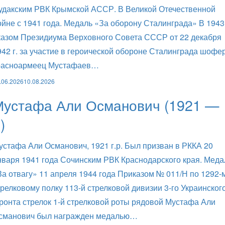
удакским РВК Крымской АССР. В Великой Отечественной
ойне с 1941 года. Медаль «За оборону Сталинграда» В 1943 
казом Президиума Верховного Совета СССР от 22 декабря
942 г. за участие в героической обороне Сталинграда шофе
расноармеец Мустафаев…
.06.2026
10.08.2026
Мустафа Али Османович (1921 —
)
устафа Али Османович, 1921 г.р. Был призван в РККА 20
нваря 1941 года Сочинским РВК Краснодарского края. Меда
За отвагу» 11 апреля 1944 года Приказом № 011/Н по 1292-
трелковому полку 113-й стрелковой дивизии 3-го Украинског
ронта стрелок 1-й стрелковой роты рядовой Мустафа Али
сманович был награжден медалью…