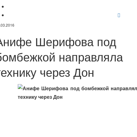
В узбекском хашаре приняли участие миллионы
Позже
.03.2016
Анифе Шерифова под
бомбежкой направляла
технику через Дон