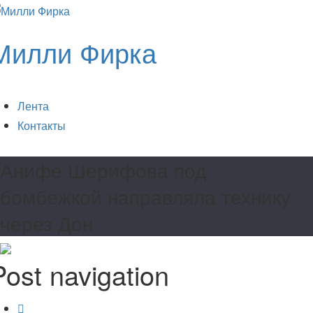
Милли Фирка
Лента
Контакты
Анифе Шерифова под
бомбежкой направляла технику
через Дон
Post navigation
Россия выводит основные силы из Сирии
Раньше