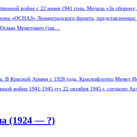
венной войне с 22 июня 1941 года. Медаль «За оборону 
зиона «ОСНАЗ» Ленинградского фронта, представленных 
 Юсман Меметович (так…
на. В Красной Армии с 1928 года. Краснофлотец Мемет Ис
нной войне 1941-1945 гг» 22 октября 1945 г. согласно 
 (1924 — ?)