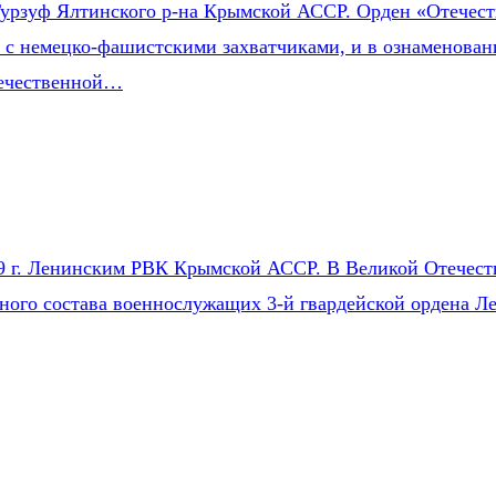
урзуф Ялтинского р-на Крымской АССР. Орден «Отечестве
е с немецко-фашистскими захватчиками, и в ознаменован
течественной…
9 г. Ленинским РВК Крымской АССР. В Великой Отечестве
чного состава военнослужащих 3-й гвардейской ордена