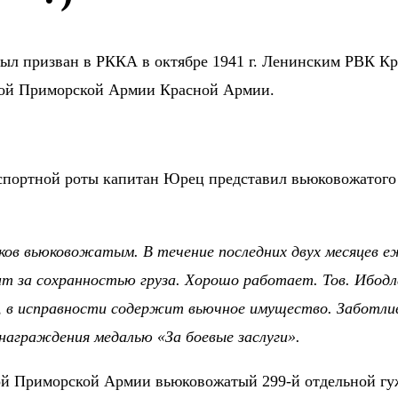
 Был призван в РККА в октябре 1941 г. Ленинским РВК К
ьной Приморской Армии Красной Армии.
нспортной роты капитан Юрец представил вьюковожатого 
ков вьюковожатым. В течение последних двух месяцев еж
ит за сохранностью груза. Хорошо работает. Тов. Ибодл
и, в исправности содержит вьючное имущество. Заботли
аграждения медалью «За боевые заслуги».
ной Приморской Армии вьюковожатый 299-й отдельной г