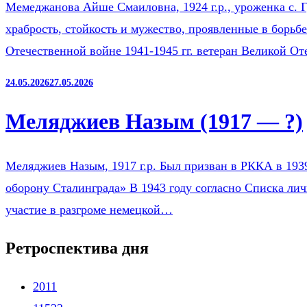
Мемеджанова Айше Смаиловна, 1924 г.р., уроженка с. Г
храбрость, стойкость и мужество, проявленные в борьб
Отечественной войне 1941-1945 гг. ветеран Великой О
24.05.2026
27.05.2026
Меляджиев Назым (1917 — ?)
Меляджиев Назым, 1917 г.р. Был призван в РККА в 193
оборону Сталинграда» В 1943 году согласно Списка ли
участие в разгроме немецкой…
Ретроспектива дня
2011