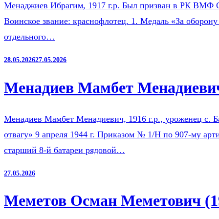
Менаджиев Ибрагим, 1917 г.р. Был призван в РК ВМФ 
Воинское звание: краснофлотец. 1. Медаль «За оборону
отдельного…
28.05.2026
27.05.2026
Менадиев Мамбет Менадиевич
Менадиев Мамбет Менадиевич, 1916 г.р., уроженец с. 
отвагу» 9 апреля 1944 г. Приказом № 1/Н по 907-му ар
старший 8-й батареи рядовой…
27.05.2026
Меметов Осман Меметович (1