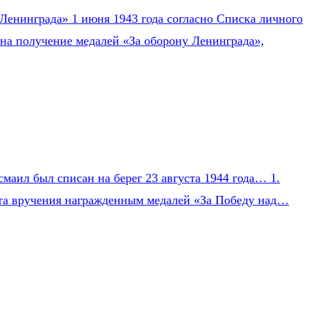
Ленинграда» 1 июня 1943 года согласно Списка личного
на получение медалей «За оборону Ленинграда»,
маил был списан на берег 23 августа 1944 года… 1.
Акта вручения награжденным медалей «За Победу над…