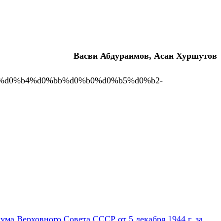
Васви Абдураимов, Асан Хуршутов
0%b0%d0%b4%d0%bb%d0%b0%d0%b5%d0%b2-
ума Верховного Совета СССР от 5 декабря 1944 г. за