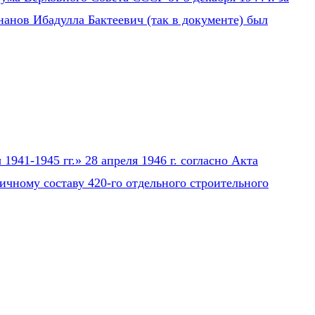
нанов Ибадулла Бактеевич (так в документе) был
941-1945 гг.» 28 апреля 1946 г. согласно Акта
ичному составу 420-го отдельного строительного