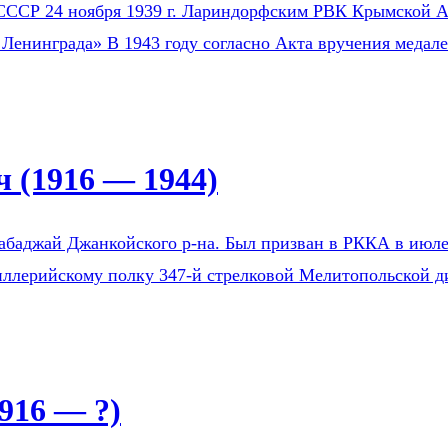
СССР 24 ноября 1939 г. Лариндорфским РВК Крымской АС
 Ленинграда» В 1943 году согласно Акта вручения медал
 (1916 — 1944)
Бабаджай Джанкойского р-на. Был призван в РККА в ию
тиллерийскому полку 347-й стрелковой Мелитопольской д
916 — ?)