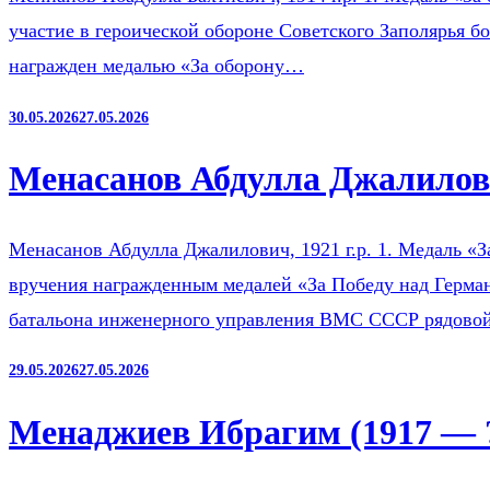
участие в героической обороне Советского Заполярья б
награжден медалью «За оборону…
30.05.2026
27.05.2026
Менасанов Абдулла Джалилови
Менасанов Абдулла Джалилович, 1921 г.р. 1. Медаль «З
вручения награжденным медалей «За Победу над Герман
батальона инженерного управления ВМС СССР рядов
29.05.2026
27.05.2026
Менаджиев Ибрагим (1917 — 