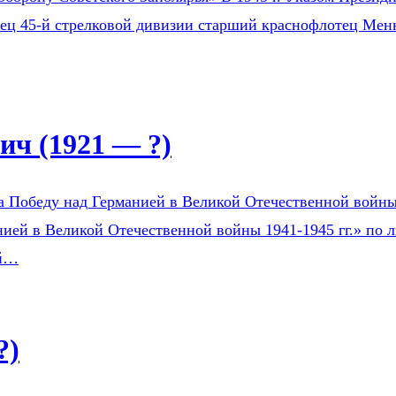
оец 45-й стрелковой дивизии старший краснофлотец Мен
ч (1921 — ?)
а Победу над Германией в Великой Отечественной войны 1
ией в Великой Отечественной войны 1941-1945 гг.» по л
ой…
?)