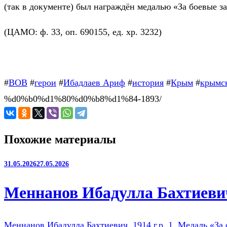
(так в документе) был награждён медалью «За боевые за
(ЦАМО: ф. 33, оп. 690155, ед. хр. 3232)
#
ВОВ
#
герои
#
Ибадлаев Ариф
#
история
#
Крым
#
крымс
%d0%b0%d1%80%d0%b8%d1%84-1893/
Похожие материалы
31.05.2026
27.05.2026
Меннанов Ибадулла Бахтиевич
Меннанов Ибадулла Бахтиевич, 1914 г.р. 1. Медаль «За 