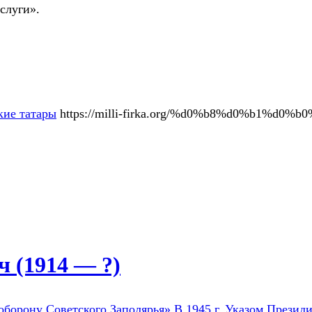
слуги».
кие татары
https://milli-firka.org/%d0%b8%d0%b1%d
 (1914 — ?)
оборону Советского Заполярья» В 1945 г. Указом Президи