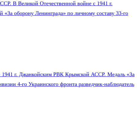
СР. В Великой Отечественной войне с 1941 г.
ей «За оборону Ленинграда» по личному составу 33-го
ле 1941 г. Джанкойским РВК Крымской АССР. Медаль «За
ивизии 4-го Украинского фронта разведчик-наблюдатель