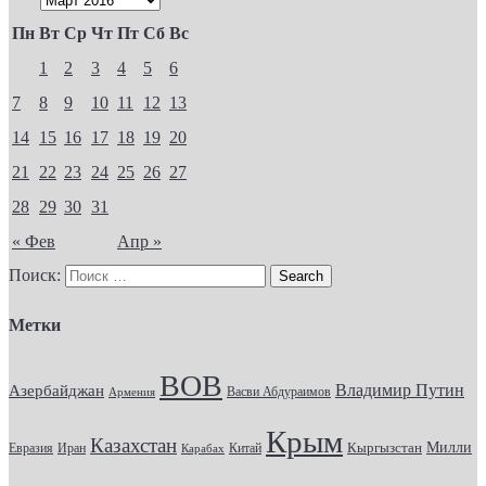
Пн
Вт
Ср
Чт
Пт
Сб
Вс
1
2
3
4
5
6
7
8
9
10
11
12
13
14
15
16
17
18
19
20
21
22
23
24
25
26
27
28
29
30
31
« Фев
Апр »
Поиск:
Метки
ВОВ
Владимир Путин
Азербайджан
Васви Абдураимов
Армения
Крым
Казахстан
Кыргызстан
Милли
Евразия
Китай
Иран
Карабах