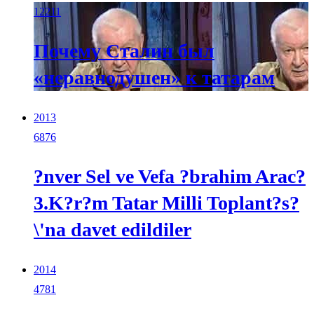
12211
Почему Сталин был
«неравнодушен» к татарам
2013
6876
?nver Sel ve Vefa ?brahim Arac?
3.K?r?m Tatar Milli Toplant?s?
\'na davet edildiler
2014
4781