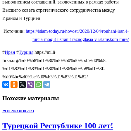
выполнением соглашений, заключенных в рамках работы
Высшего совета стратегического сотрудничества между
Ираном и Турцией.
Источник:
https://islam-today.ru/novosti/2020/12/04/rouhani-iran-i-
turcia-mogut-ustranit-raznoglasia-v-islamskom-mire/
#
Иран
#
Турция
https://milli-
firka.org/%d0%b8%d1%80%d0%b0%d0%bd-%d0%b8-
%d1%82%d1%83%d1%80%d1%86%d0%b8%d1%8f-
%d0%bc%d0%be%d0%b3%d1%83%d1%82/
Похожие материалы
29.10.2023
30.10.2023
Турецкой Республике 100 лет!