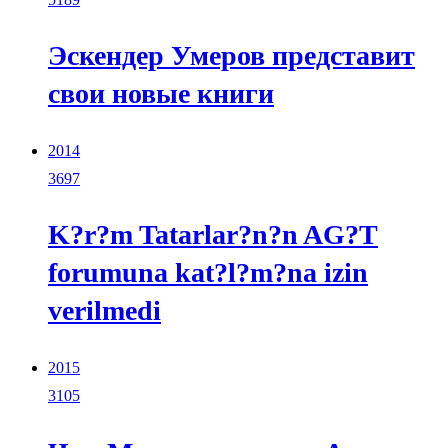
Эскендер Умеров представит
свои новые книги
2014
3697
K?r?m Tatarlar?n?n AG?T
forumuna kat?l?m?na izin
verilmedi
2015
3105