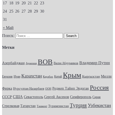
17
18
19
20
21
22
23
24
25
26
27
28
29
30
31
« Май
Поиск:
Метки
ВОВ
Владимир Путин
Азербайджан
Васви Абдураимов
Армения
Крым
Казахстан
Кыргызстан
Милли
Евразия
Китай
Иран
Карабах
Россия
Фирка
Реджеп Тайип Эрдоган
Нурсултан Назарбаев
ООН
США
СССР
Севастополь
Сергей Аксенов
Симферополь
Сирия
Турция
Узбекистан
Стрелковая
Татарстан
Туркменистан
Ташкент