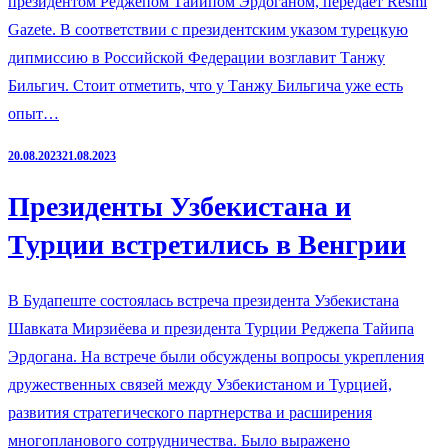
президентом Реджепом Тайипом Эрдоганом, передает Resmi
Gazete. В соответствии с президентским указом турецкую
дипмиссию в Российской Федерации возглавит Танжу
Бильгич. Стоит отметить, что у Танжу Бильгича уже есть
опыт…
20.08.2023
21.08.2023
Президенты Узбекистана и
Турции встретились в Венгрии
В Будапеште состоялась встреча президента Узбекистана
Шавката Мирзиёева и президента Турции Реджепа Тайипа
Эрдогана. На встрече были обсуждены вопросы укрепления
дружественных связей между Узбекистаном и Турцией,
развития стратегического партнерства и расширения
многопланового сотрудничества. Было выражено