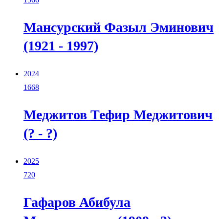
Мансурский Фазыл Эминович
(1921 - 1997)
2024
1668
Меджитов Тефир Меджитович
(? - ?)
2025
720
Гафаров Абибула