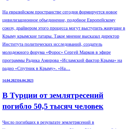
На евразийском пространстве сегодня формируется новое
цивилизационное объединение, подобное Европейскому
союзу, драйвером этого процесса могут выступить живущие в
Крыму крымские татары. Такое мнение высказал директор
Института политических исследований, создатель
молодежного форума «Форос» Сергей Марков в эфире
программы Радика Амирова «Исламский фактор Крыма» на
радио «Спутник в Крыму». «На…
14.04.2023
16.04.2023
В Турции от землятресений
погибло 50,5 тысяч человек
Число погибших в результате землетрясений в