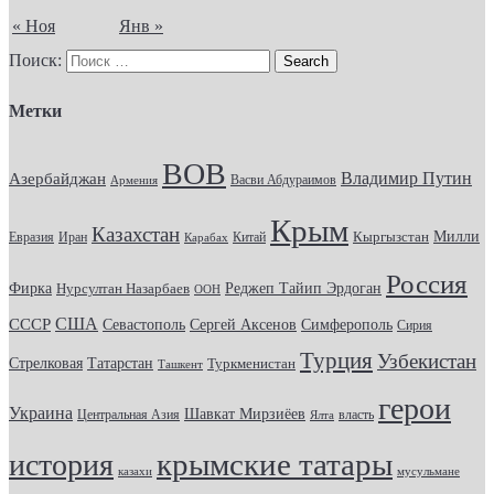
« Ноя
Янв »
Поиск:
Метки
ВОВ
Владимир Путин
Азербайджан
Васви Абдураимов
Армения
Крым
Казахстан
Кыргызстан
Милли
Евразия
Китай
Иран
Карабах
Россия
Фирка
Реджеп Тайип Эрдоган
Нурсултан Назарбаев
ООН
США
СССР
Севастополь
Сергей Аксенов
Симферополь
Сирия
Турция
Узбекистан
Стрелковая
Татарстан
Туркменистан
Ташкент
герои
Украина
Шавкат Мирзиёев
Центральная Азия
Ялта
власть
крымские татары
история
казахи
мусульмане