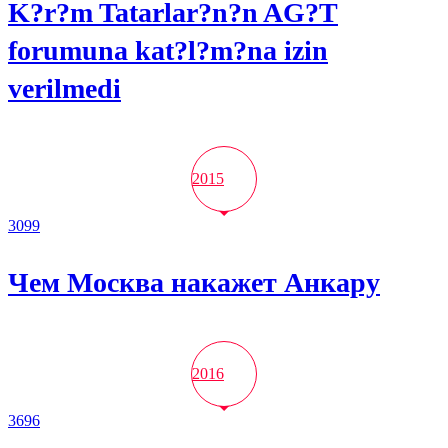
K?r?m Tatarlar?n?n AG?T
forumuna kat?l?m?na izin
verilmedi
2015
3099
Чем Москва накажет Анкару
2016
3696