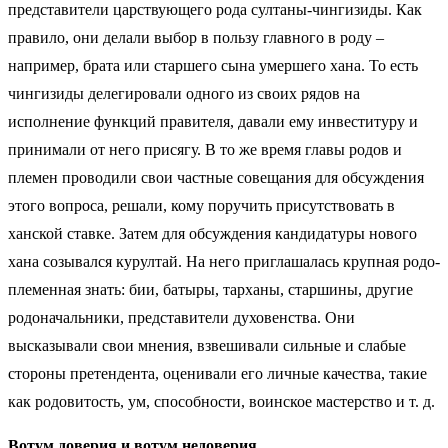
представители царствующего рода султаны-чингизиды. Как
правило, они делали выбор в пользу главного в роду –
например, брата или старшего сына умершего хана. То есть
чингизиды делегировали одного из своих рядов на
исполнение функций правителя, давали ему инвеституру и
принимали от него присягу. В то же время главы родов и
племен проводили свои частные совещания для обсуждения
этого вопроса, решали, кому поручить присутствовать в
ханской ставке. Затем для обсуждения кандидатуры нового
хана созывался курултай. На него приглашалась крупная родо-
племенная знать: бии, батыры, тарханы, старшины, другие
родоначальники, представители духовенства. Они
высказывали свои мнения, взвешивали сильные и слабые
стороны претендента, оценивали его личные качества, такие
как родовитость, ум, способности, воинское мастерство и т. д.
Вотум доверия и вотум недоверия