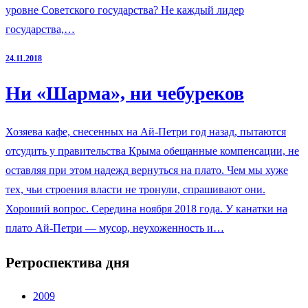
уровне Советского государства? Не каждый лидер
государства,…
24.11.2018
Ни «Шарма», ни чебуреков
Хозяева кафе, снесенных на Ай-Петри год назад, пытаются
отсудить у правительства Крыма обещанные компенсации, не
оставляя при этом надежд вернуться на плато. Чем мы хуже
тех, чьи строения власти не тронули, спрашивают они.
Хороший вопрос. Середина ноября 2018 года. У канатки на
плато Ай-Петри — мусор, неухоженность и…
Ретроспектива дня
2009