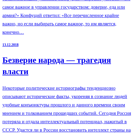
самое важное в управлении государством: доверие, еда или
армия?» Конфуций ответил: «Все перечисленное крайне
важно, но если выбирать самое важное, то им является,
конечно…
13.12.2018
Безверие народа — трагедия
власти
Некоторые политические историографы тенденциозно
описывают исторические факты, укореняя в сознание людей
удобные конъюнктуры прошлого и данного времени своим
мнением и толкованием прошедших событий. Сегодня Россия
потеряла и отдала интеллектуальный потенциал, нажитый в
СССР. Удастся ли в России восстановить интеллект страны на