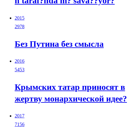
n taraf?nda m? sava??yor?
2015
2978
Без Путина без смысла
2016
5453
Крымских татар приносят в
жертву монархической идее?
2017
7156