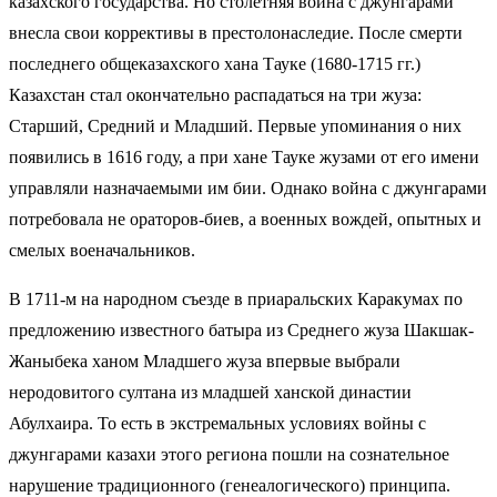
казахского государства. Но столетняя война с джунгарами
внесла свои коррективы в престолонаследие. После смерти
последнего общеказахского хана Тауке (1680-1715 гг.)
Казахстан стал окончательно распадаться на три жуза:
Старший, Средний и Младший. Первые упоминания о них
появились в 1616 году, а при хане Тауке жузами от его имени
управляли назначаемыми им бии. Однако война с джунгарами
потребовала не ораторов-биев, а военных вождей, опытных и
смелых военачальников.
В 1711-м на народном съезде в приаральских Каракумах по
предложению известного батыра из Среднего жуза Шакшак-
Жаныбека ханом Младшего жуза впервые выбрали
неродовитого султана из младшей ханской династии
Абулхаира. То есть в экстремальных условиях войны с
джунгарами казахи этого региона пошли на сознательное
нарушение традиционного (генеалогического) принципа.