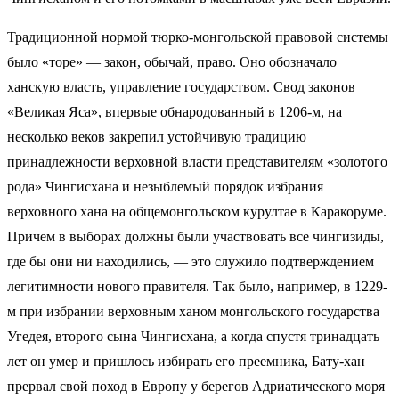
Традиционной нормой тюрко-монгольской правовой системы
было «торе» — закон, обычай, право. Оно обозначало
ханскую власть, управление государством. Свод законов
«Великая Яса», впервые обнародованный в 1206-м, на
несколько веков закрепил устойчивую традицию
принадлежности верховной власти представителям «золотого
рода» Чингисхана и незыблемый порядок избрания
верховного хана на общемонгольском курултае в Каракоруме.
Причем в выборах должны были участвовать все чингизиды,
где бы они ни находились, — это служило подтверждением
легитимности нового правителя. Так было, например, в 1229-
м при избрании верховным ханом монгольского государства
Угедея, второго сына Чингисхана, а когда спустя тринадцать
лет он умер и пришлось избирать его преемника, Бату-хан
прервал свой поход в Европу у берегов Адриатического моря