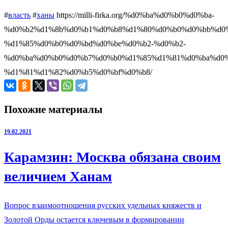
#
власть
#
ханы
https://milli-firka.org/%d0%ba%d0%b0%d0%ba-
%d0%b2%d1%8b%d0%b1%d0%b8%d1%80%d0%b0%d0%bb%d0
%d1%85%d0%b0%d0%bd%d0%be%d0%b2-%d0%b2-
%d0%ba%d0%b0%d0%b7%d0%b0%d1%85%d1%81%d0%ba%d0%
%d1%81%d1%82%d0%b5%d0%bf%d0%b8/
Похожие материалы
19.02.2021
Карамзин: Москва обязана своим
величием Ханам
Вопрос взаимоотношения русских удельных княжеств и
Золотой Орды остается ключевым в формировании