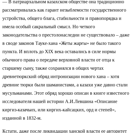
— В патриархальном казахском обществе она традиционно
рассматривалась как гарант незыблемости государственного
устройства, общего блага, стабильности и правопорядка и
имела особый сакральный смысл. Но четкого
законодательства о престолонаследии не существовало – даже
в своде законов Тауке-хана «Жеты жарғы» не было такого
пункта. И вплоть до XIX века оставались в силе нормы
обычного права о передаче верховной власти от отца к
старшему сыну, также сохранялся в общих чертах
древнетюркский обряд интронизации нового хана – хотя
древние тюрки были шаманистами, а казахи уже давно стали
мусульманами. Этот обряд хорошо описан в книге известного
исследователя нашей истории А.И.Левшина «Описание
киргиз-казачьих, или киргих-кайсацких, орд и степей»,
изданной в 1832-м.
Кстати, даже после ликвидации ханской власти ее авторитет