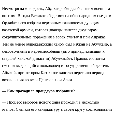
Несмотря на молодость, Абулхаир обладал большим военным
опытом. В годы Великого бедствия на общенародном съезде в
Ордабасы его избрали верховным главнокомандующим
казахской армией, которая дважды нанесла джунгарам
сокрушительные поражения в горах Улытау и при Анракае.
Тем не менее общеказахским ханом был избран не Абулхаир, а
слабовольный и недееспособный (зато принадлежавший к
старшей ханской династии) Абулмамбет. Правда, его затем
сменил выдающийся полководец и государственный деятель
Абылай, при котором Казахское ханство пережило период
возвышения во всей Центральной Азии.
—
Как проходила процедура избрания?
— Процесс выборов нового хана проходил в несколько
этапов. Сначала его кандидатуру в своем кругу согласовывали