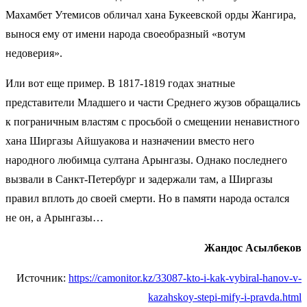
Махамбет Утемисов обличал хана Букеевской орды Жангира,
вынося ему от имени народа своеобразный «вотум
недоверия».
Или вот еще пример. В 1817-1819 годах знатные
представители Младшего и части Среднего жузов обращались
к пограничным властям с просьбой о смещении ненавистного
хана Ширгазы Айшуакова и назначении вместо него
народного любимца султана Арынгазы. Однако последнего
вызвали в Санкт-Петербург и задержали там, а Ширгазы
правил вплоть до своей смерти. Но в памяти народа остался
не он, а Арынгазы…
Жандос Асылбеков
Источник:
https://camonitor.kz/33087-kto-i-kak-vybiral-hanov-v-
kazahskoy-stepi-mify-i-pravda.html