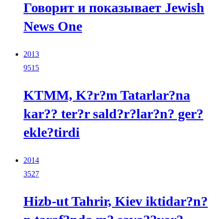
Говорит и показывает Jewish
News One
2013
9515
KTMM, K?r?m Tatarlar?na
kar?? ter?r sald?r?lar?n? ger?
ekle?tirdi
2014
3527
Hizb-ut Tahrir, Kiev iktidar?n?