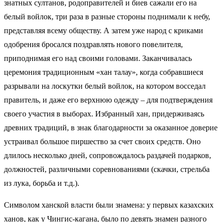
знатных султанов, родоправителей и биев сажали его на
белый войлок, три раза в разные стороны поднимали к небу,
представляя всему обществу. А затем уже народ с криками
одобрения бросался поздравлять нового повелителя,
приподнимая его над своими головами. Заканчивалась
церемония традиционным «хан талау», когда собравшиеся
разрывали на лоскутки белый войлок, на котором восседал
правитель, и даже его верхнюю одежду – для подтверждения
своего участия в выборах. Избранный хан, придерживаясь
древних традиций, в знак благодарности за оказанное доверие
устраивал большое пиршество за счет своих средств. Оно
длилось несколько дней, сопровождалось раздачей подарков,
должностей, различными соревнованиями (скачки, стрельба
из лука, борьба и т.д.).
Символом ханской власти были знамена: у первых казахских
ханов, как у Чингис-кагана, было по девять знамен разного