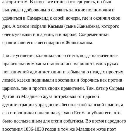
авторитетом. В итоге все от него отвернулись, он был
вынужден добровольно сложить ханские полномочия и
удалиться в Самарканд к своей дочери, где и окончил свои
дни. А ханом избрали Касыма (сына Жаныбека), которого
очень уважали и в армии, и в народе. Современники
сравнивали его с легендарным Жошы-ханом.
После усиления колониального гнета, когда назначенные
правительством ханы становились марионетками в руках
пограничной администрации и забывали о нуждах простых
людей, казахи поднимали восстания и боролись как против
царизма, так и против своих правителей. Так, батыр Сырым
Датов из Младшего жуза потребовал от царской
администрации упразднения бесполезной ханской власти, а
его сторонники напали на аул хана Есима и убили его, что
было неслыханным для степи событием. Во время народного
восстания 1836-1838 годов в том же Младшем жузе поэт