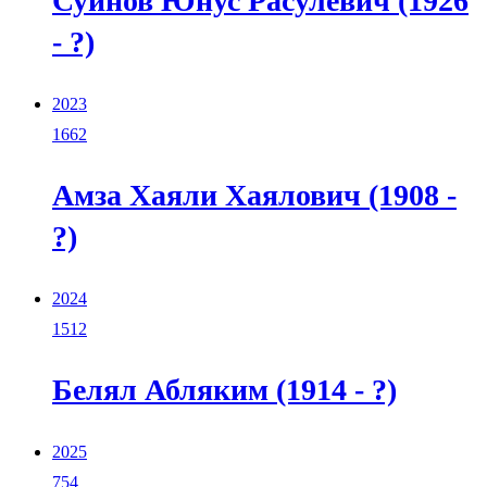
Суинов Юнус Расулевич (1926
- ?)
2023
1662
Амза Хаяли Хаялович (1908 -
?)
2024
1512
Белял Абляким (1914 - ?)
2025
754