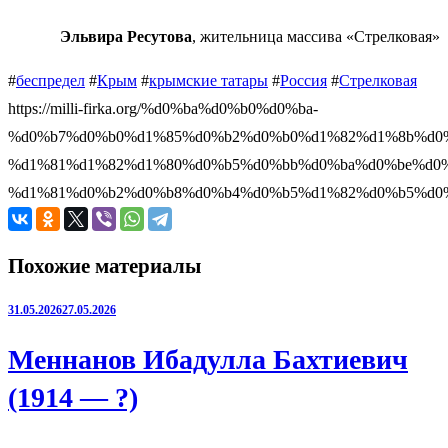
Эльвира Ресутова
, жительница массива «Стрелковая»
#
беспредел
#
Крым
#
крымские татары
#
Россия
#
Стрелковая
https://milli-firka.org/%d0%ba%d0%b0%d0%ba-
%d0%b7%d0%b0%d1%85%d0%b2%d0%b0%d1%82%d1%8b%d0
%d1%81%d1%82%d1%80%d0%b5%d0%bb%d0%ba%d0%be%d0%
%d1%81%d0%b2%d0%b8%d0%b4%d0%b5%d1%82%d0%b5%d0%
Похожие материалы
31.05.2026
27.05.2026
Меннанов Ибадулла Бахтиевич
(1914 — ?)