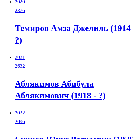
2020
2376
Темиров Амза Джелиль (1914 -
?)
2021
2632
Аблякимов Абибула
Аблякимович (1918 - ?)
2022
2096