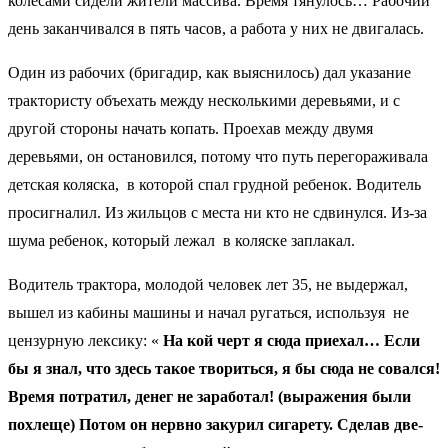
колесами сидели жители массива. Время тянулось… Рабочий
день заканчивался в пять часов, а работа у них не двигалась.
Один из рабочих (бригадир, как выяснилось) дал указание
трактористу объехать между несколькими деревьями, и с
другой стороны начать копать. Проехав между двумя
деревьями, он остановился, потому что путь перегораживала
детская коляска,
в которой спал грудной ребенок. Водитель
просигналил. Из жильцов с места ни кто не сдвинулся. Из-за
шума ребенок, который лежал
в коляске заплакал.
Водитель трактора, молодой человек лет 35, не выдержал,
вышел из кабины машины и начал ругаться, используя
не
цензурную лексику: «
На кой черт я сюда приехал… Если
бы я знал, что здесь такое твориться, я бы сюда не совался!
Время потратил, денег не заработал! (выражения были
похлеще) Потом он нервно закурил сигарету. Сделав две-