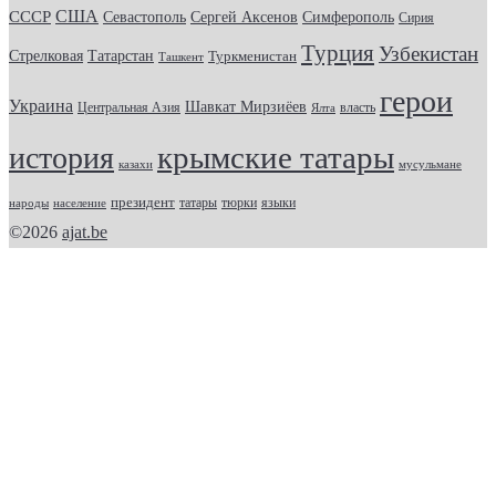
США
СССР
Севастополь
Сергей Аксенов
Симферополь
Сирия
Турция
Узбекистан
Стрелковая
Татарстан
Туркменистан
Ташкент
герои
Украина
Шавкат Мирзиёев
Центральная Азия
Ялта
власть
крымские татары
история
казахи
мусульмане
президент
татары
тюрки
народы
население
языки
©2026
ajat.be