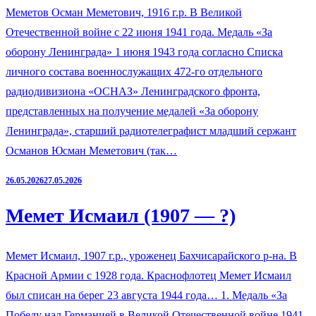
Меметов Осман Меметович, 1916 г.р. В Великой
Отечественной войне с 22 июня 1941 года. Медаль «За
оборону Ленинграда» 1 июня 1943 года согласно Списка
личного состава военнослужащих 472-го отдельного
радиодивизиона «ОСНАЗ» Ленинградского фронта,
представленных на получение медалей «За оборону
Ленинграда», старший радиотелеграфист младший сержант
Османов Юсман Меметович (так…
26.05.2026
27.05.2026
Мемет Исмаил (1907 — ?)
Мемет Исмаил, 1907 г.р., уроженец Бахчисарайского р-на. В
Красной Армии с 1928 года. Краснофлотец Мемет Исмаил
был списан на берег 23 августа 1944 года… 1. Медаль «За
Победу над Германией в Великой Отечественной войне 1941-