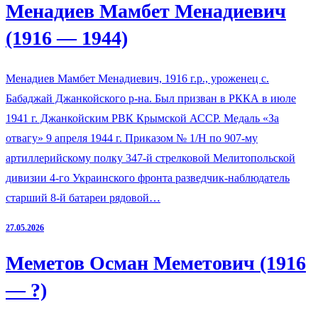
Менадиев Мамбет Менадиевич
(1916 — 1944)
Менадиев Мамбет Менадиевич, 1916 г.р., уроженец с.
Бабаджай Джанкойского р-на. Был призван в РККА в июле
1941 г. Джанкойским РВК Крымской АССР. Медаль «За
отвагу» 9 апреля 1944 г. Приказом № 1/Н по 907-му
артиллерийскому полку 347-й стрелковой Мелитопольской
дивизии 4-го Украинского фронта разведчик-наблюдатель
старший 8-й батареи рядовой…
27.05.2026
Меметов Осман Меметович (1916
— ?)