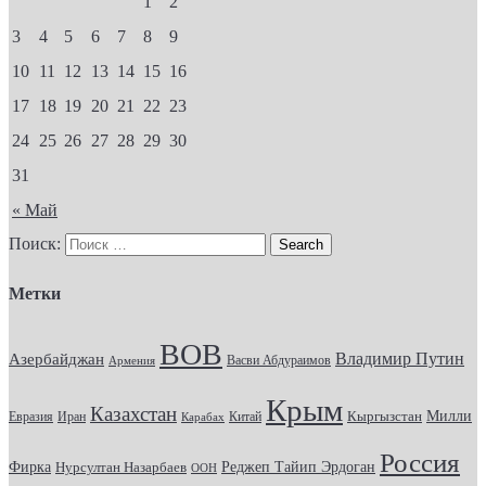
1
2
3
4
5
6
7
8
9
10
11
12
13
14
15
16
17
18
19
20
21
22
23
24
25
26
27
28
29
30
31
« Май
Поиск:
Метки
ВОВ
Владимир Путин
Азербайджан
Васви Абдураимов
Армения
Крым
Казахстан
Кыргызстан
Милли
Евразия
Китай
Иран
Карабах
Россия
Фирка
Реджеп Тайип Эрдоган
Нурсултан Назарбаев
ООН