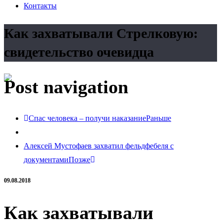
Контакты
Как захватывали Стрелковую:
свидетельство очевидца
Post navigation
Спас человека – получи наказание
Раньше
Алексей Мустофаев захватил фельдфебеля с
документами
Позже
09.08.2018
Как захватывали