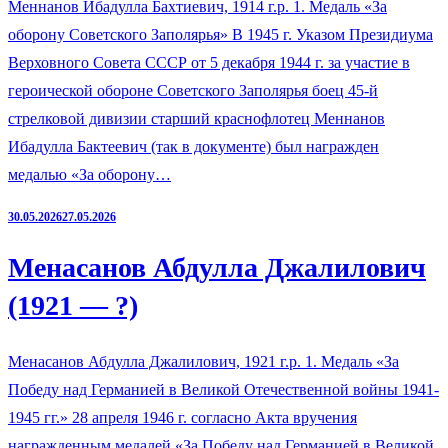
Меннанов Ибадулла Бахтиевич, 1914 г.р. 1. Медаль «За
оборону Советского Заполярья» В 1945 г. Указом Президиума
Верховного Совета СССР от 5 декабря 1944 г. за участие в
героической обороне Советского Заполярья боец 45-й
стрелковой дивизии старший краснофлотец Меннанов
Ибадулла Бактеевич (так в документе) был награжден
медалью «За оборону…
30.05.2026
27.05.2026
Менасанов Абдулла Джалилович
(1921 — ?)
Менасанов Абдулла Джалилович, 1921 г.р. 1. Медаль «За
Победу над Германией в Великой Отечественной войны 1941-
1945 гг.» 28 апреля 1946 г. согласно Акта вручения
награжденным медалей «За Победу над Германией в Великой