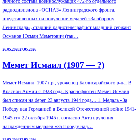
личного состава военнослужащих 472-го отдельного
радиодивизиона «ОСНАЗ» Ленинградского фронта,
представленных на получение медалей «За оборону
Ленинграда», старший радиотелеграфист младший сержант
Османов Юсман Меметович (так…
26.05.2026
27.05.2026
Мемет Исмаил (1907 — ?)
Мемет Исмаил, 1907 г.р., уроженец Бахчисарайского р-на. В
Красной Армии с 1928 года. Краснофлотец Мемет Исмаил
был списан на берег 23 августа 1944 года… 1. Медаль «За
Победу над Германией в Великой Отечественной войне 1941-
1945 гг» 22 октября 1945 г. согласно Акта вручения
награжденным медалей «За Победу над…
25.05.2026
27.05.2026