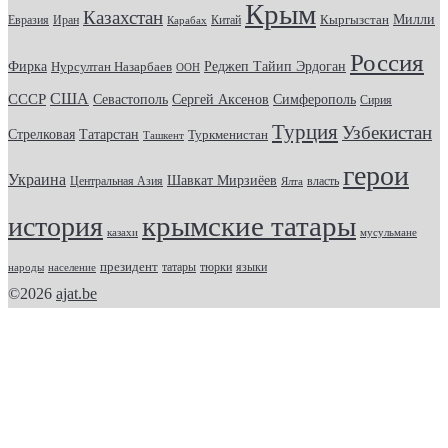
Крым
Казахстан
Кыргызстан
Милли
Евразия
Китай
Иран
Карабах
Россия
Фирка
Реджеп Тайип Эрдоган
Нурсултан Назарбаев
ООН
США
СССР
Севастополь
Сергей Аксенов
Симферополь
Сирия
Турция
Узбекистан
Стрелковая
Татарстан
Туркменистан
Ташкент
герои
Украина
Шавкат Мирзиёев
Центральная Азия
Ялта
власть
крымские татары
история
казахи
мусульмане
президент
татары
тюрки
народы
население
языки
©2026
ajat.be