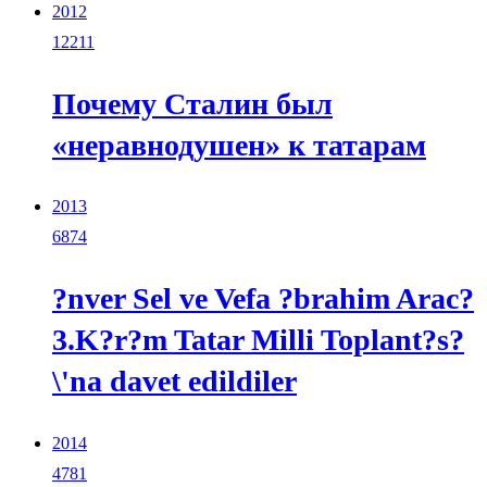
2012
12211
Почему Сталин был
«неравнодушен» к татарам
2013
6874
?nver Sel ve Vefa ?brahim Arac?
3.K?r?m Tatar Milli Toplant?s?
\'na davet edildiler
2014
4781