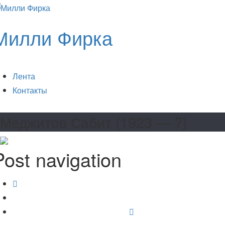
Милли Фирка
Лента
Контакты
Меджитов Сабит (1923 — ?)
Post navigation
Меджитов Рамазан (1918 — 1992)
Раньше
Меджитов Энвер (1916 — ?)
Позже