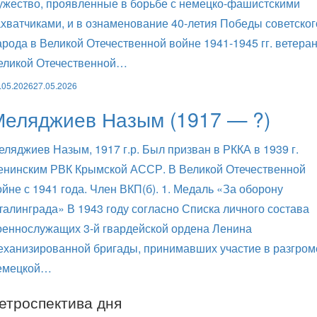
ужество, проявленные в борьбе с немецко-фашистскими
ахватчиками, и в ознаменование 40-летия Победы советског
арода в Великой Отечественной войне 1941-1945 гг. ветера
еликой Отечественной…
.05.2026
27.05.2026
Меляджиев Назым (1917 — ?)
еляджиев Назым, 1917 г.р. Был призван в РККА в 1939 г.
енинским РВК Крымской АССР. В Великой Отечественной
ойне с 1941 года. Член ВКП(б). 1. Медаль «За оборону
талинграда» В 1943 году согласно Списка личного состава
оеннослужащих 3-й гвардейской ордена Ленина
еханизированной бригады, принимавших участие в разгром
емецкой…
етроспектива дня