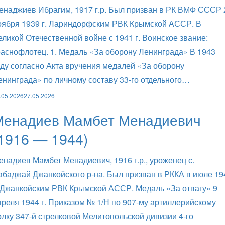
енаджиев Ибрагим, 1917 г.р. Был призван в РК ВМФ СССР 
оября 1939 г. Лариндорфским РВК Крымской АССР. В
еликой Отечественной войне с 1941 г. Воинское звание:
раснофлотец. 1. Медаль «За оборону Ленинграда» В 1943
оду согласно Акта вручения медалей «За оборону
енинграда» по личному составу 33-го отдельного…
.05.2026
27.05.2026
Менадиев Мамбет Менадиевич
1916 — 1944)
енадиев Мамбет Менадиевич, 1916 г.р., уроженец с.
абаджай Джанкойского р-на. Был призван в РККА в июле 19
. Джанкойским РВК Крымской АССР. Медаль «За отвагу» 9
преля 1944 г. Приказом № 1/Н по 907-му артиллерийскому
олку 347-й стрелковой Мелитопольской дивизии 4-го