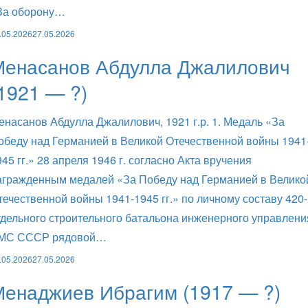
За оборону…
.05.2026
27.05.2026
Менасанов Абдулла Джалилович
1921 — ?)
енасанов Абдулла Джалилович, 1921 г.р. 1. Медаль «За
обеду над Германией в Великой Отечественной войны 1941
945 гг.» 28 апреля 1946 г. согласно Акта вручения
агражденным медалей «За Победу над Германией в Велико
течественной войны 1941-1945 гг.» по личному составу 420-
тдельного строительного батальона инженерного управлени
МС СССР рядовой…
.05.2026
27.05.2026
Менаджиев Ибрагим (1917 — ?)