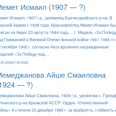
емет Исмаил (1907 — ?)
емет Исмаил, 1907 г.р., уроженец Бахчисарайского р-на. В
расной Армии с 1928 года. Краснофлотец Мемет Исмаил бы
писан на берег 23 августа 1944 года… 1. Медаль «За Побед
ад Германией в Великой Отечественной войне 1941-1945 гг
2 октября 1945 г. согласно Акта вручения награжденным
едалей «За Победу над…
.05.2026
27.05.2026
Мемеджанова Айше Смаиловна
1924 — ?)
емеджанова Айше Смаиловна, 1924 г.р., уроженка с. Гурзу
лтинского р-на Крымской АССР. Орден «Отечественной
ойны» II степени 23 декабря 1985 г. за храбрость, стойкость 