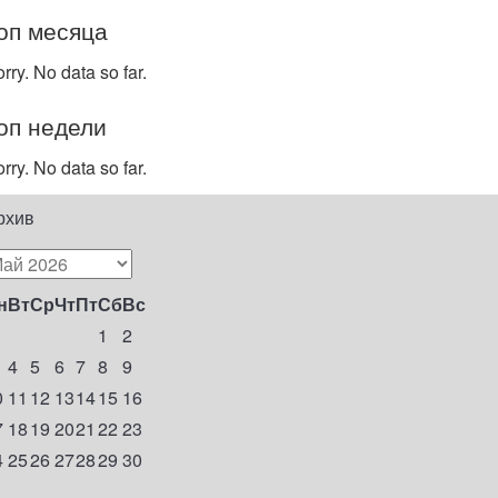
оп месяца
rry. No data so far.
оп недели
rry. No data so far.
рхив
н
Вт
Ср
Чт
Пт
Сб
Вс
1
2
4
5
6
7
8
9
0
11
12
13
14
15
16
7
18
19
20
21
22
23
4
25
26
27
28
29
30
1