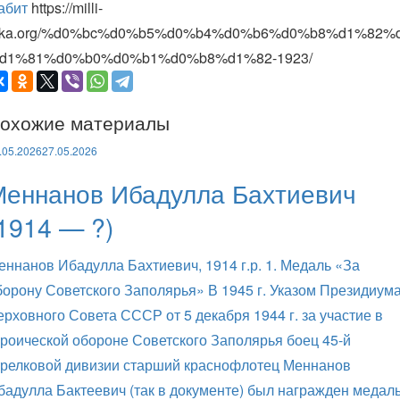
абит
https://milli-
irka.org/%d0%bc%d0%b5%d0%b4%d0%b6%d0%b8%d1%82%
d1%81%d0%b0%d0%b1%d0%b8%d1%82-1923/
охожие материалы
.05.2026
27.05.2026
Меннанов Ибадулла Бахтиевич
1914 — ?)
еннанов Ибадулла Бахтиевич, 1914 г.р. 1. Медаль «За
борону Советского Заполярья» В 1945 г. Указом Президиум
ерховного Совета СССР от 5 декабря 1944 г. за участие в
ероической обороне Советского Заполярья боец 45-й
трелковой дивизии старший краснофлотец Меннанов
бадулла Бактеевич (так в документе) был награжден медал