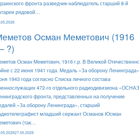
краинского фронта разведчик-наблюдатель старший 8-й
атареи рядовой…
.05.2026
Меметов Осман Меметович (1916
— ?)
еметов Осман Меметович, 1916 г.р. В Великой Отечественн
ойне с 22 июня 1941 года. Медаль «За оборону Ленинграда»
юня 1943 года согласно Списка личного состава
оеннослужащих 472-го отдельного радиодивизиона «ОСНА
енинградского фронта, представленных на получение
едалей «За оборону Ленинграда», старший
адиотелеграфист младший сержант Османов Юсман
еметович (так…
.05.2026
27.05.2026