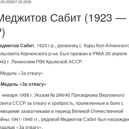
.05.2026
27.05.2026
Меджитов Сабит (1923 —
?)
еджитов Сабит
, 1923 г.р., уроженец с. Кары Кол-Алчинског
ельсовета Керченского р-на. Был призван в РККА 20 апреля
942 г. Ленинским РВК Крымской АССР.
. Медаль «За отвагу»
1 января 1958 г. Указом № 266/40 Президиума Верховного
овета СССР за отвагу и храбрость, проявленные в боях с
емецкими захватчиками в период Великой Отечественной
ойны 1941-1945 гг., рядовой Меджитов Сабит был награжде
едалью «За отвагу».