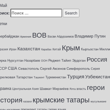
 Май
оиск:
етки
ВОВ
Владимир Путин
зербайджан
Васви Абдураимов
Армения
Крым
Казахстан
Милл
Кыргызстан
разия
Иран
Китай
Карабах
Россия
ирка
Реджеп Тайип Эрдоган
Нурсултан Назарбаев
ООН
США
ССР
Севастополь
Сергей Аксенов
Симферополь
Сирия
Турция
Узбекиста
трелковая
Татарстан
Туркменистан
Ташкент
герои
краина
Шавкат Мирзиёев
Центральная Азия
Ялта
власть
крымские татары
история
казахи
мусульмане
президент
татары
тюрки
роды
население
языки