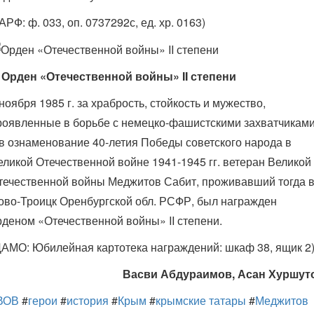
АРФ: ф. 033, оп. 0737292с, ед. хр. 0163)
. Орден «Отечественной войны» II степени
 ноября 1985 г. за храбрость, стойкость и мужество,
роявленные в борьбе с немецко-фашистскими захватчиками
 в ознаменование 40-летия Победы советского народа в
еликой Отечественной войне 1941-1945 гг. ветеран Великой
течественной войны Меджитов Сабит, проживавший тогда в 
ово-Троицк Оренбургской обл. РСФР, был награжден
рденом «Отечественной войны» II степени.
ЦАМО: Юбилейная картотека награждений: шкаф 38, ящик 2
Васви Абдураимов, Асан Хуршут
ВОВ
#
герои
#
история
#
Крым
#
крымские татары
#
Меджитов