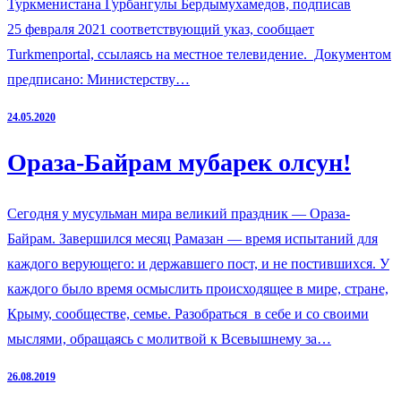
Туркменистана Гурбангулы Бердымухамедов, подписав
25 февраля 2021 соответствующий указ, сообщает
Turkmenportal, ссылаясь на местное телевидение. Документом
предписано: Министерству…
24.05.2020
Ораза-Байрам мубарек олсун!
Сегодня у мусульман мира великий праздник — Ораза-
Байрам. Завершился месяц Рамазан — время испытаний для
каждого верующего: и державшего пост, и не постившихся. У
каждого было время осмыслить происходящее в мире, стране,
Крыму, сообществе, семье. Разобраться в себе и со своими
мыслями, обращаясь с молитвой к Всевышнему за…
26.08.2019