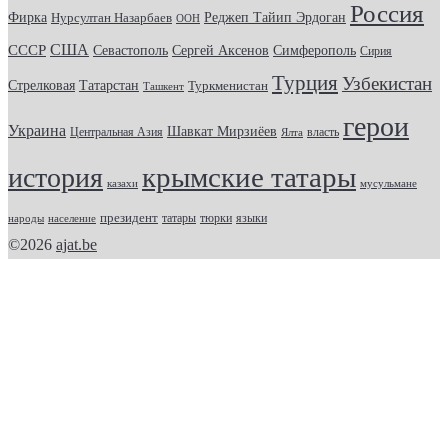
Россия
Фирка
Реджеп Тайип Эрдоган
Нурсултан Назарбаев
ООН
США
СССР
Севастополь
Сергей Аксенов
Симферополь
Сирия
Турция
Узбекистан
Стрелковая
Татарстан
Туркменистан
Ташкент
герои
Украина
Шавкат Мирзиёев
Центральная Азия
Ялта
власть
крымские татары
история
казахи
мусульмане
президент
татары
тюрки
народы
население
языки
©2026
ajat.be