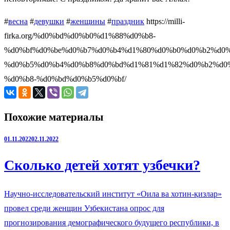
#
весна
#
девушки
#
женщины
#
праздник
https://milli-
firka.org/%d0%bd%d0%b0%d1%88%d0%b8-
%d0%bf%d0%be%d0%b7%d0%b4%d1%80%d0%b0%d0%b2%d0%
%d0%b5%d0%b4%d0%b8%d0%bd%d1%81%d1%82%d0%b2%d0
%d0%b8-%d0%bd%d0%b5%d0%bf/
Похожие материалы
01.11.2022
02.11.2022
Сколько детей хотят узбечки?
Научно-исследовательский институт «Оила ва хотин-қизлар»
провел среди женщин Узбекистана опрос для
прогнозирования демографического будущего республики, в