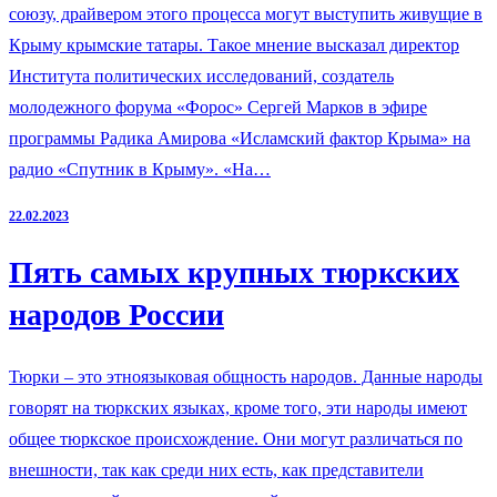
союзу, драйвером этого процесса могут выступить живущие в
Крыму крымские татары. Такое мнение высказал директор
Института политических исследований, создатель
молодежного форума «Форос» Сергей Марков в эфире
программы Радика Амирова «Исламский фактор Крыма» на
радио «Спутник в Крыму». «На…
22.02.2023
Пять самых крупных тюркских
народов России
Тюрки – это этноязыковая общность народов. Данные народы
говорят на тюркских языках, кроме того, эти народы имеют
общее тюркское происхождение. Они могут различаться по
внешности, так как среди них есть, как представители