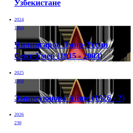
Узбекистане
2024
1804
Чилингаров Эмир-Усеин
Сеит-Умер (1915 - 2003)
2025
1468
Эмирсуюнова Айше (1926 - ?)
2026
230