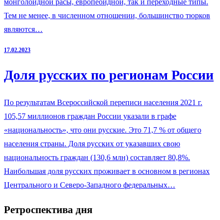
монголоидной расы, европеоидной, так и переходные типы.
Тем не менее, в численном отношении, большинство тюрков
являются…
17.02.2023
Доля русских по регионам России
По результатам Всероссийской переписи населения 2021 г.
105,57 миллионов граждан России указали в графе
«национальность», что они русские. Это 71,7 % от общего
населения страны. Доля русских от указавших свою
национальность граждан (130,6 млн) составляет 80,8%.
Наибольшая доля русских проживает в основном в регионах
Центрального и Северо-Западного федеральных…
Ретроспектива дня