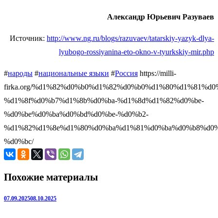
Александр Юрьевич Разуваев
Источник:
http://www.ng.ru/blogs/razuvaev/tatarskiy-yazyk-dlya-
lyubogo-rossiyanina-eto-okno-v-tyurkskiy-mir.php
#
народы
#
национальные языки
#
Россия
https://milli-
firka.org/%d1%82%d0%b0%d1%82%d0%b0%d1%80%d1%81%d
%d1%8f%d0%b7%d1%8b%d0%ba-%d1%8d%d1%82%d0%be-
%d0%be%d0%ba%d0%bd%d0%be-%d0%b2-
%d1%82%d1%8e%d1%80%d0%ba%d1%81%d0%ba%d0%b8%d0%
%d0%bc/
Похожие материалы
07.09.2025
08.10.2025