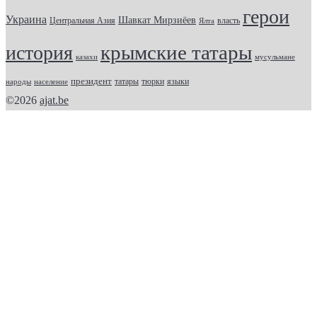
герои
Украина
Шавкат Мирзиёев
Центральная Азия
Ялта
власть
крымские татары
история
казахи
мусульмане
президент
татары
тюрки
народы
население
языки
©2026
ajat.be