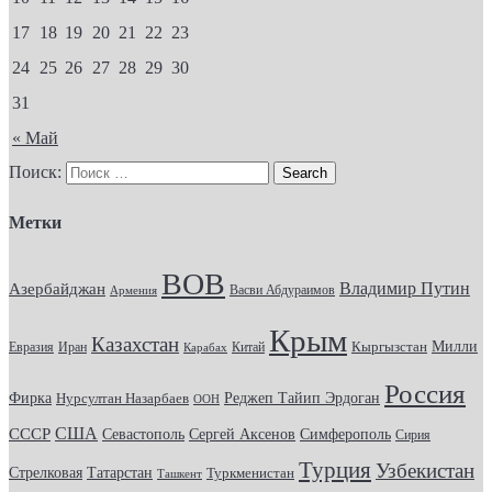
17
18
19
20
21
22
23
24
25
26
27
28
29
30
31
« Май
Поиск:
Метки
ВОВ
Владимир Путин
Азербайджан
Васви Абдураимов
Армения
Крым
Казахстан
Кыргызстан
Милли
Евразия
Китай
Иран
Карабах
Россия
Фирка
Реджеп Тайип Эрдоган
Нурсултан Назарбаев
ООН
США
СССР
Севастополь
Сергей Аксенов
Симферополь
Сирия
Турция
Узбекистан
Стрелковая
Татарстан
Туркменистан
Ташкент