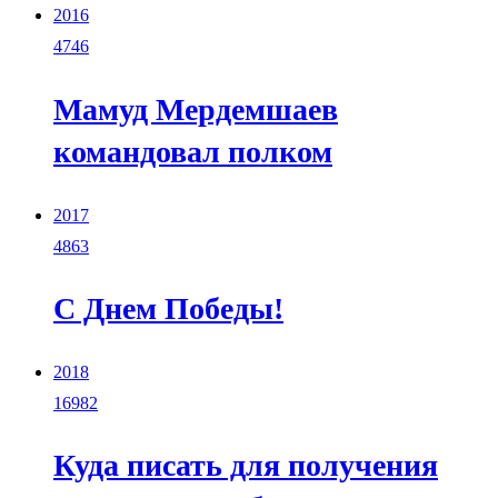
2016
4746
Мамуд Мердемшаев
командовал полком
2017
4863
C Днем Победы!
2018
16982
Куда писать для получения