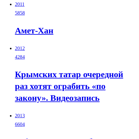
2011
5858
Амет-Хан
2012
4284
Крымских татар очередной
раз хотят ограбить «по
закону». Видеозапись
2013
6604