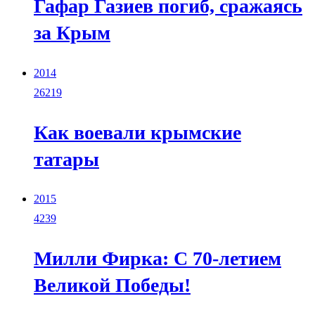
Гафар Газиев погиб, сражаясь
за Крым
2014
26219
Как воевали крымские
татары
2015
4239
Милли Фирка: С 70-летием
Великой Победы!