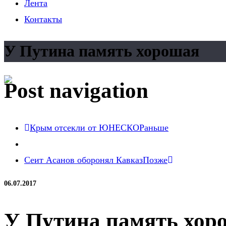
Лента
Контакты
У Путина память хорошая
Post navigation
Крым отсекли от ЮНЕСКО
Раньше
Сеит Асанов оборонял Кавказ
Позже
06.07.2017
У Путина память хор