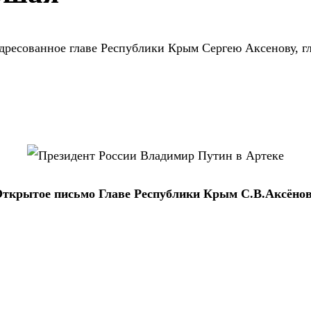
есованное главе Республики Крым Сергею Аксенову, гла
ткрытое письмо Главе Республики Крым С.В.Аксёно