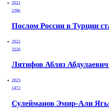
2021
2386
Послом России в Турции с
2022
3226
Лятифов Абляз Абдулаевич (
2023
1472
Сулейманов Эмир-Али Ягья 