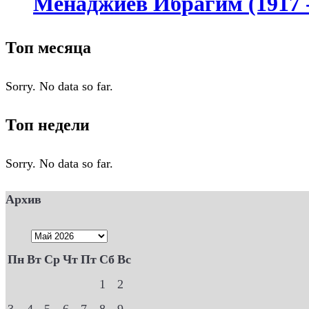
Менаджиев Ибрагим (1917 -
Топ месяца
Sorry. No data so far.
Топ недели
Sorry. No data so far.
Архив
Пн
Вт
Ср
Чт
Пт
Сб
Вс
1
2