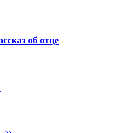
ссказ об отце
)