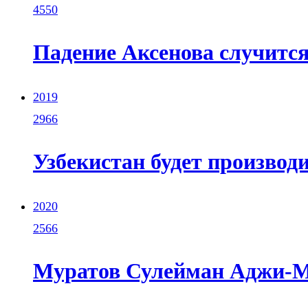
4550
Падение Аксенова случится
2019
2966
Узбекистан будет производ
2020
2566
Муратов Сулейман Аджи-Му