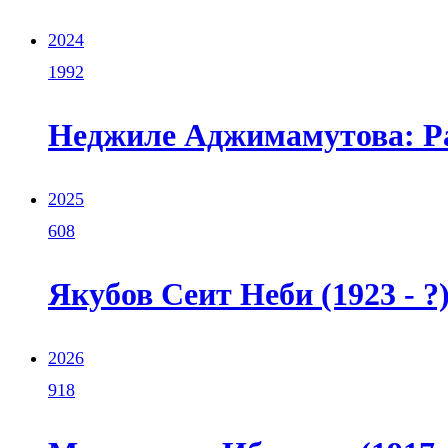
2024
1992
Неджиле Аджимамутова: Ра
2025
608
Якубов Сеит Неби (1923 - ?
2026
918