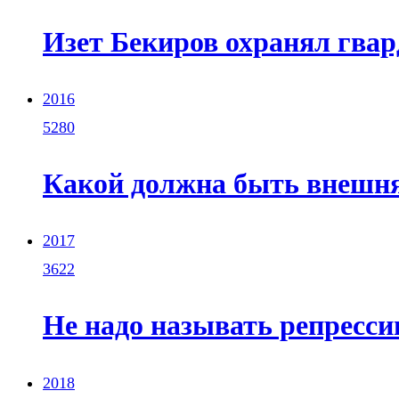
Изет Бекиров охранял гвар
2016
5280
Какой должна быть внешня
2017
3622
Не надо называть репресси
2018