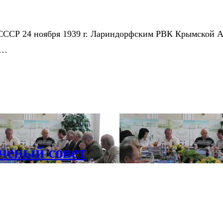
СССР 24 ноября 1939 г. Лариндорфским РВК Крымской АС
у…
ченый совет