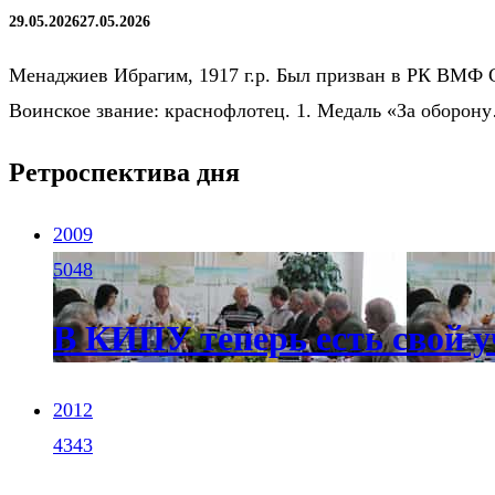
29.05.2026
27.05.2026
Менаджиев Ибрагим, 1917 г.р. Был призван в РК ВМФ 
Воинское звание: краснофлотец. 1. Медаль «За оборон
Ретроспектива дня
2009
5048
В КИПУ теперь есть свой у
2012
4343