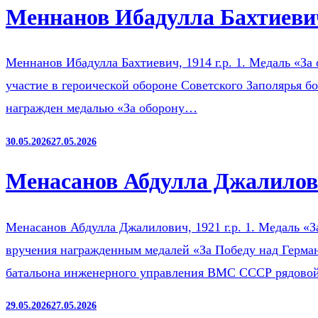
Меннанов Ибадулла Бахтиевич
Меннанов Ибадулла Бахтиевич, 1914 г.р. 1. Медаль «За 
участие в героической обороне Советского Заполярья б
награжден медалью «За оборону…
30.05.2026
27.05.2026
Менасанов Абдулла Джалилови
Менасанов Абдулла Джалилович, 1921 г.р. 1. Медаль «З
вручения награжденным медалей «За Победу над Герман
батальона инженерного управления ВМС СССР рядов
29.05.2026
27.05.2026