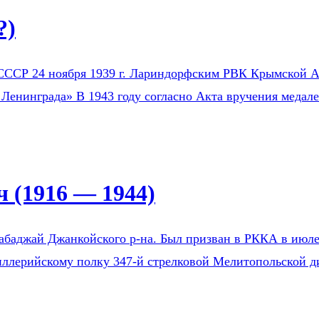
?)
СССР 24 ноября 1939 г. Лариндорфским РВК Крымской АС
 Ленинграда» В 1943 году согласно Акта вручения медал
 (1916 — 1944)
Бабаджай Джанкойского р-на. Был призван в РККА в ию
тиллерийскому полку 347-й стрелковой Мелитопольской д