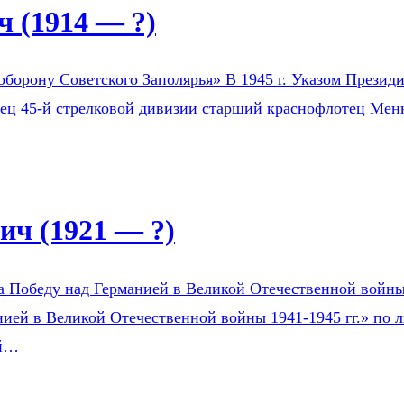
 (1914 — ?)
оборону Советского Заполярья» В 1945 г. Указом Президи
оец 45-й стрелковой дивизии старший краснофлотец Мен
ч (1921 — ?)
а Победу над Германией в Великой Отечественной войны 1
ией в Великой Отечественной войны 1941-1945 гг.» по л
ой…