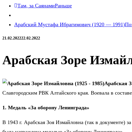
Там, за Саянами
Раньше
Арабский Мустафа Ибрагимович (1920 — 1991)
По
21.02.2022
22.02.2022
Арабская Зоре Измайл
Арабская З
Славгородским РВК Алтайского края. Воевала в состав
1. Медаль «За оборону Ленинграда»
В 1943 г. Арабская Зоя Измайловна (так в документе) з
была награждена медалью «За оборону Ленинграда».