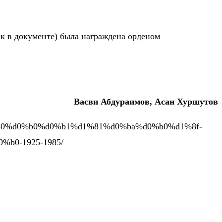
ак в документе) была награждена орденом
Васви Абдураимов, Асан Хуршутов
%d1%80%d0%b0%d0%b1%d1%81%d0%ba%d0%b0%d1%8f-
b0-1925-1985/