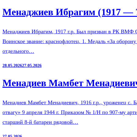
Менаджиев Ибрагим (1917 — 
Менаджиев Ибрагим, 1917 г.р. Был призван в РК ВМФ 
Воинское звание: краснофлотец. 1. Медаль «За оборону
отдельного…
28.05.2026
27.05.2026
Менадиев Мамбет Менадиевич
Менадиев Мамбет Менадиевич, 1916 г.р., уроженец с. 
отвагу» 9 апреля 1944 г. Приказом № 1/Н по 907-му ар
старший 8-й батареи рядовой…
27.05.2026