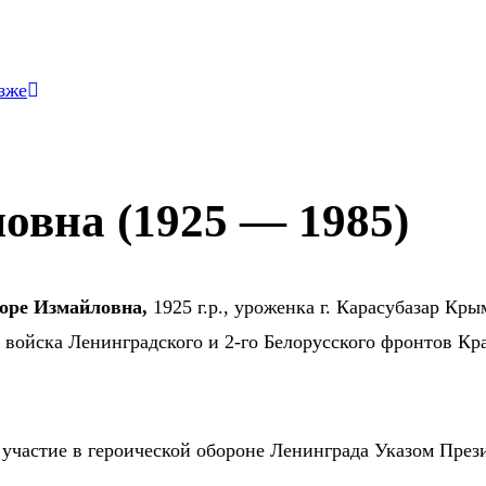
зже
овна (1925 — 1985)
оре Измайловна,
1925 г.р., уроженка г. Карасубазар Кр
е войска Ленинградского и 2-го Белорусского фронтов К
а участие в героической обороне Ленинграда Указом През