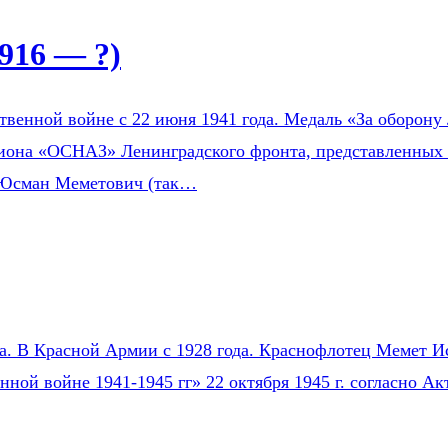
916 — ?)
венной войне с 22 июня 1941 года. Медаль «За оборону 
зиона «ОСНАЗ» Ленинградского фронта, представленных 
 Юсман Меметович (так…
на. В Красной Армии с 1928 года. Краснофлотец Мемет Ис
нной войне 1941-1945 гг» 22 октября 1945 г. согласно 