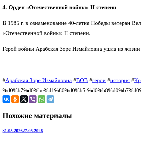
4. Орден «Отечественной войны» II степени
В 1985 г. в ознаменование 40-летия Победы ветеран В
«Отечественной войны» II степени.
Герой войны Арабская Зоре Измайловна ушла из жизни 
#
Арабская Зоре Измайловна
#
ВОВ
#
герои
#
история
#
Кр
%d0%b7%d0%be%d1%80%d0%b5-%d0%b8%d0%b7%d0%
Похожие материалы
31.05.2026
27.05.2026