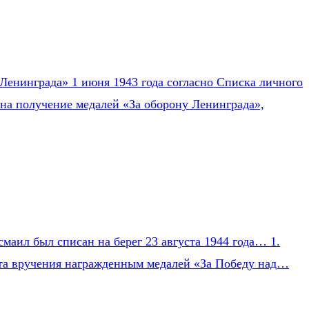
Ленинграда» 1 июня 1943 года согласно Списка личного
на получение медалей «За оборону Ленинграда»,
маил был списан на берег 23 августа 1944 года… 1.
Акта вручения награжденным медалей «За Победу над…