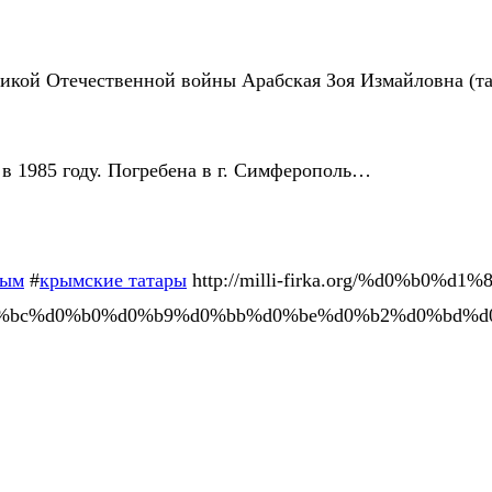
еликой Отечественной войны Арабская Зоя Измайловна (т
в 1985 году. Погребена в г. Симферополь…
ым
#
крымские татары
http://milli-firka.org/%d0%b0
bc%d0%b0%d0%b9%d0%bb%d0%be%d0%b2%d0%bd%d0%