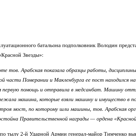
ксплуатационного батальона подполковник Володин пред
«Красной Звезды»:
оте тов. Арабская показала образцы работы, дисциплины
ой части Померании и Макленбурга ее пост находился на
м первую помощь и отправила в медсанбат. Машину оття
лежала машина, которые взяли машину и имущество в по
строя мост, по которому шли машины, тов. Арабская орг
остойна Правительственной награды — ордена «Красной
 по тылу 2-й Ударной Армии генерал-майор Тимченко вы