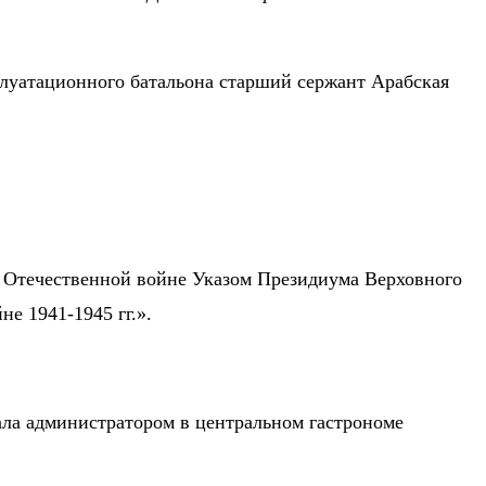
плуатационного батальона старший сержант Арабская
ой Отечественной войне Указом Президиума Верховного
е 1941-1945 гг.».
ала администратором в центральном гастрономе