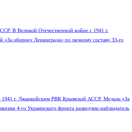
СР. В Великой Отечественной войне с 1941 г.
ей «За оборону Ленинграда» по личному составу 33-го
ле 1941 г. Джанкойским РВК Крымской АССР. Медаль «За
ивизии 4-го Украинского фронта разведчик-наблюдатель