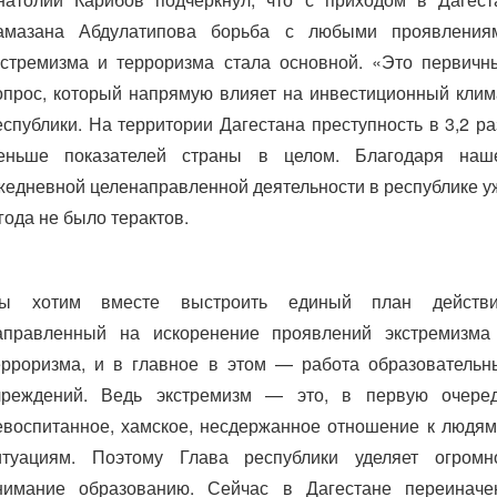
амазана Абдулатипова борьба с любыми проявления
кстремизма и терроризма стала основной. «Это первичн
опрос, который напрямую влияет на инвестиционный клим
еспублики. На территории Дагестана преступность в 3,2 ра
еньше показателей страны в целом. Благодаря наш
жедневной целенаправленной деятельности в республике у
 года не было терактов.
ы хотим вместе выстроить единый план действи
аправленный на искоренение проявлений экстремизма
ерроризма, и в главное в этом — работа образовательн
чреждений. Ведь экстремизм — это, в первую очеред
евоспитанное, хамское, несдержанное отношение к людям
итуациям. Поэтому Глава республики уделяет огромн
нимание образованию. Сейчас в Дагестане переиначе