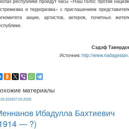
колах республики пройдут часы «Наш голос против нацизм
кстремизма и терроризма» с приглашением представител
ргкомитета акции, артистов, актеров, почетных жител
еспублики.
Сэдэф Тавердо
Источник:
http://www.riadagestan
охожие материалы
.05.2026
27.05.2026
Меннанов Ибадулла Бахтиевич
1914 — ?)