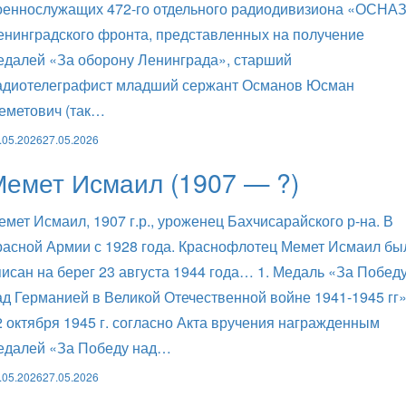
оеннослужащих 472-го отдельного радиодивизиона «ОСНА
енинградского фронта, представленных на получение
едалей «За оборону Ленинграда», старший
адиотелеграфист младший сержант Османов Юсман
еметович (так…
.05.2026
27.05.2026
емет Исмаил (1907 — ?)
емет Исмаил, 1907 г.р., уроженец Бахчисарайского р-на. В
расной Армии с 1928 года. Краснофлотец Мемет Исмаил бы
писан на берег 23 августа 1944 года… 1. Медаль «За Побед
ад Германией в Великой Отечественной войне 1941-1945 гг
2 октября 1945 г. согласно Акта вручения награжденным
едалей «За Победу над…
.05.2026
27.05.2026