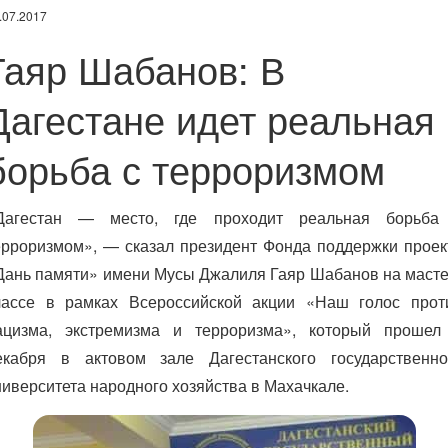
.07.2017
Гаяр Шабанов: В
Дагестане идет реальная
борьба с терроризмом
Дагестан — место, где проходит реальная борьба
ерроризмом», — сказал президент Фонда поддержки проек
Дань памяти» имени Мусы Джалиля Гаяр Шабанов на масте
лассе в рамках Всероссийской акции «Наш голос прот
ацизма, экстремизма и терроризма», который прошел
екабря в актовом зале Дагестанского государственно
ниверситета народного хозяйства в Махачкале.