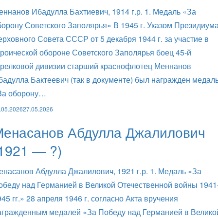
еннанов Ибадулла Бахтиевич, 1914 г.р. 1. Медаль «За
борону Советского Заполярья» В 1945 г. Указом Президиум
ерховного Совета СССР от 5 декабря 1944 г. за участие в
ероической обороне Советского Заполярья боец 45-й
трелковой дивизии старший краснофлотец Меннанов
бадулла Бактеевич (так в документе) был награжден медал
За оборону…
.05.2026
27.05.2026
Менасанов Абдулла Джалилович
1921 — ?)
енасанов Абдулла Джалилович, 1921 г.р. 1. Медаль «За
обеду над Германией в Великой Отечественной войны 1941
945 гг.» 28 апреля 1946 г. согласно Акта вручения
агражденным медалей «За Победу над Германией в Велико