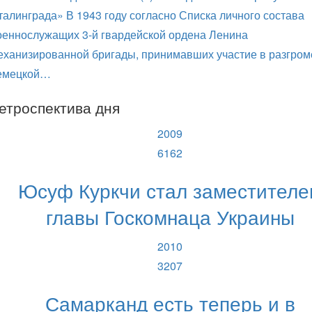
талинграда» В 1943 году согласно Списка личного состава
оеннослужащих 3-й гвардейской ордена Ленина
еханизированной бригады, принимавших участие в разгром
емецкой…
етроспектива дня
2009
6162
Юсуф Куркчи стал заместителе
главы Госкомнаца Украины
2010
3207
Самарканд есть теперь и в