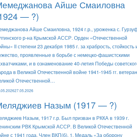
Мемеджанова Айше Смаиловна
1924 — ?)
емеджанова Айше Смаиловна, 1924 г.р., уроженка с. Гурзу
лтинского р-на Крымской АССР. Орден «Отечественной
ойны» II степени 23 декабря 1985 г. за храбрость, стойкость 
ужество, проявленные в борьбе с немецко-фашистскими
ахватчиками, и в ознаменование 40-летия Победы советског
арода в Великой Отечественной войне 1941-1945 гг. ветера
еликой Отечественной…
.05.2026
27.05.2026
Меляджиев Назым (1917 — ?)
еляджиев Назым, 1917 г.р. Был призван в РККА в 1939 г.
енинским РВК Крымской АССР. В Великой Отечественной
ойне с 1941 года. Член ВКП(б). 1. Медаль «За оборону