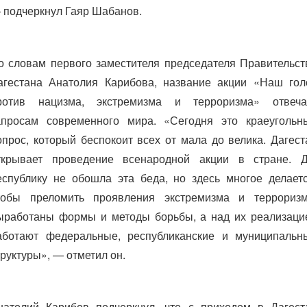
 подчеркнул Гаяр Шабанов.
о словам первого заместителя председателя Правительст
агестана Анатолия Карибова, название акции «Наш гол
ротив нацизма, экстремизма и терроризма» отвеча
апросам современного мира. «Сегодня это краеугольн
опрос, который беспокоит всех от мала до велика. Дагест
ткрывает проведение всенародной акции в стране. Д
еспублику не обошла эта беда, но здесь многое делаетс
тобы преломить проявления экстремизма и терроризм
ыработаны формы и методы борьбы, а над их реализаци
аботают федеральные, республиканские и муниципальн
труктуры», — отметил он.
натолий Карибов подчеркнул, что с приходом в Дагест