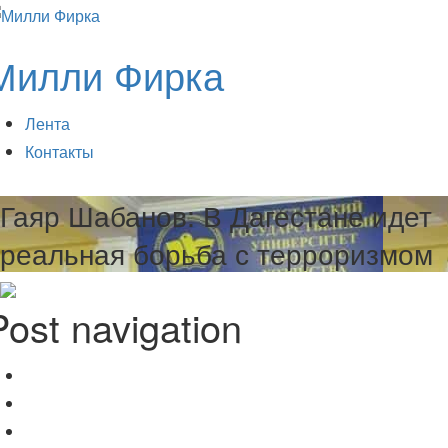
Милли Фирка
Лента
Контакты
Гаяр Шабанов: В Дагестане идет
реальная борьба с терроризмом
Post navigation
Асан Асанов был военврачом
Раньше
Шевкет Асанов оборонял Кавказ
Позже