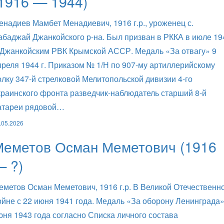
1916 — 1944)
енадиев Мамбет Менадиевич, 1916 г.р., уроженец с.
абаджай Джанкойского р-на. Был призван в РККА в июле 19
. Джанкойским РВК Крымской АССР. Медаль «За отвагу» 9
преля 1944 г. Приказом № 1/Н по 907-му артиллерийскому
олку 347-й стрелковой Мелитопольской дивизии 4-го
краинского фронта разведчик-наблюдатель старший 8-й
атареи рядовой…
.05.2026
Меметов Осман Меметович (1916
— ?)
еметов Осман Меметович, 1916 г.р. В Великой Отечественн
ойне с 22 июня 1941 года. Медаль «За оборону Ленинграда»
юня 1943 года согласно Списка личного состава