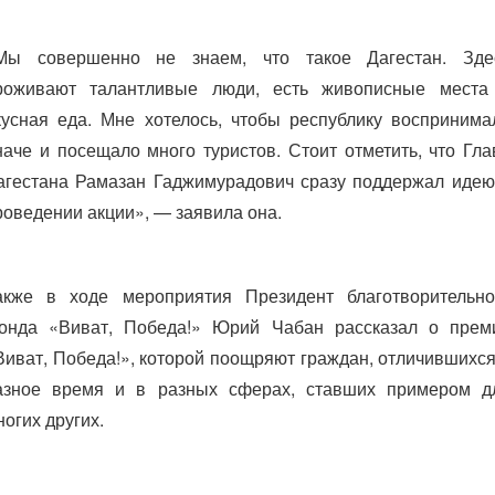
Мы совершенно не знаем, что такое Дагестан. Зде
роживают талантливые люди, есть живописные места
кусная еда. Мне хотелось, чтобы республику воспринима
наче и посещало много туристов. Стоит отметить, что Гла
агестана Рамазан Гаджимурадович сразу поддержал идею
роведении акции», — заявила она.
акже в ходе мероприятия Президент благотворительно
онда «Виват, Победа!» Юрий Чабан рассказал о прем
Виват, Победа!», которой поощряют граждан, отличившихся
азное время и в разных сферах, ставших примером д
ногих других.