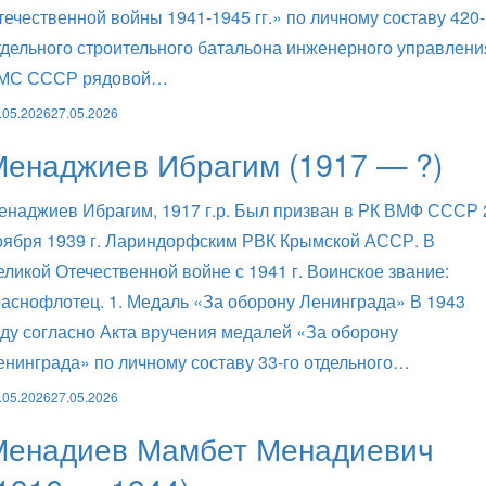
течественной войны 1941-1945 гг.» по личному составу 420-
тдельного строительного батальона инженерного управлени
МС СССР рядовой…
.05.2026
27.05.2026
Менаджиев Ибрагим (1917 — ?)
енаджиев Ибрагим, 1917 г.р. Был призван в РК ВМФ СССР 
оября 1939 г. Лариндорфским РВК Крымской АССР. В
еликой Отечественной войне с 1941 г. Воинское звание:
раснофлотец. 1. Медаль «За оборону Ленинграда» В 1943
оду согласно Акта вручения медалей «За оборону
енинграда» по личному составу 33-го отдельного…
.05.2026
27.05.2026
Менадиев Мамбет Менадиевич