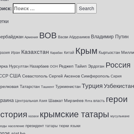
оиск:
етки
ВОВ
Владимир Путин
зербайджан
Васви Абдураимов
Армения
Крым
Казахстан
Милл
Кыргызстан
разия
Иран
Китай
Карабах
Россия
ирка
Реджеп Тайип Эрдоган
Нурсултан Назарбаев
ООН
США
ССР
Севастополь
Сергей Аксенов
Симферополь
Сирия
Турция
Узбекиста
трелковая
Татарстан
Туркменистан
Ташкент
герои
краина
Шавкат Мирзиёев
Центральная Азия
Ялта
власть
крымские татары
история
казахи
мусульмане
президент
татары
тюрки
роды
население
языки
2026
ajat.be