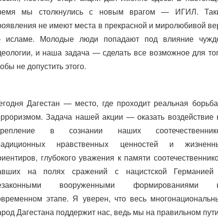
ремя мы столкнулись с новым врагом — ИГИЛ. Так
роявления не имеют места в прекрасной и миролюбивой ве
 исламе. Молодые люди попадают под влияние чужд
деологии, и наша задача — сделать все возможное для тог
тобы не допустить этого.
егодня Дагестан — место, где проходит реальная борьба
ерроризмом. Задача нашей акции — оказать воздействие 
крепление в сознании наших соотечественник
радиционных нравственных ценностей и жизненн
риентиров, глубокого уважения к памяти соотечественнико
авших на полях сражений с нацистской Германией
езаконными вооруженными формированиями 
овременном этапе. Я уверен, что весь многонациональн
арод Дагестана поддержит нас, ведь мы на правильном пути