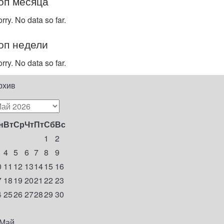
оп месяца
rry. No data so far.
оп недели
rry. No data so far.
рхив
н
Вт
Ср
Чт
Пт
Сб
Вс
1
2
4
5
6
7
8
9
0
11
12
13
14
15
16
7
18
19
20
21
22
23
4
25
26
27
28
29
30
1
 Май