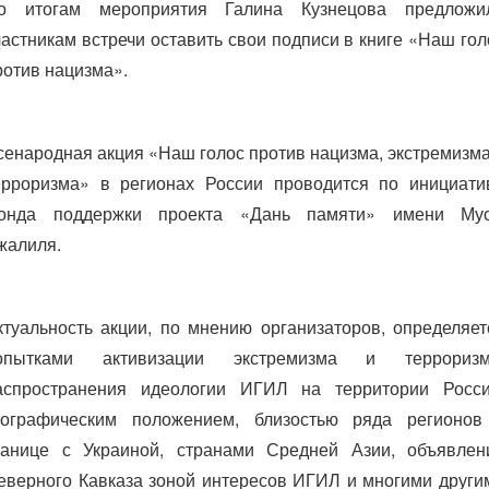
о итогам мероприятия Галина Кузнецова предложи
частникам встречи оставить свои подписи в книге «Наш гол
ротив нацизма».
сенародная акция «Наш голос против нацизма, экстремизма
ерроризма» в регионах России проводится по инициати
онда поддержки проекта «Дань памяти» имени Му
жалиля.
ктуальность акции, по мнению организаторов, определяет
опытками активизации экстремизма и терроризм
аспространения идеологии ИГИЛ на территории Росси
еографическим положением, близостью ряда регионов
ранице с Украиной, странами Средней Азии, объявлен
еверного Кавказа зоной интересов ИГИЛ и многими други