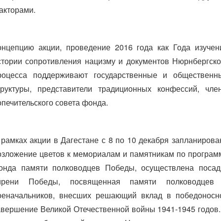
акторами.
онцепцию акции, проведение 2016 года как Года изучен
стории сопротивления нацизму и документов Нюрнбергско
роцесса поддерживают государственные и общественн
труктуры, представители традиционных конфессий, чле
опечительского совета фонда.
 рамках акции в Дагестане с 8 по 10 декабря запланирова
озложение цветов к мемориалам и памятникам по програм
онда памяти полководцев Победы, осуществлена посад
ирени Победы, посвященная памяти полководцев
оеначальников, внесших решающий вклад в победоносн
авершение Великой Отечественной войны 1941-1945 годов.