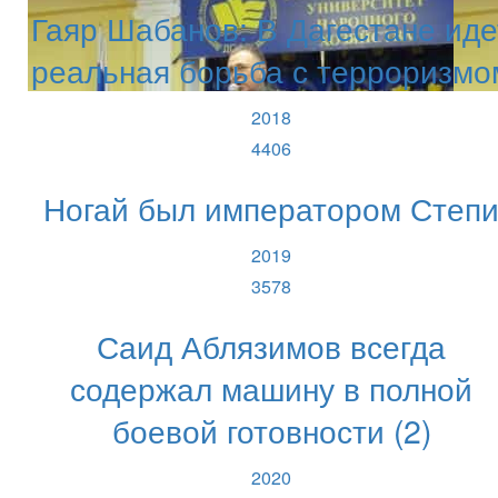
Гаяр Шабанов: В Дагестане иде
реальная борьба с терроризмо
2018
4406
Ногай был императором Степ
2019
3578
Саид Аблязимов всегда
содержал машину в полной
боевой готовности (2)
2020