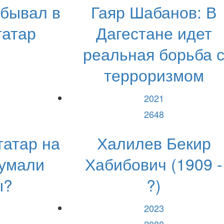
обывал в
Гаяр Шабанов: В
татар
Дагестане идет
реальная борьба 
терроризмом
2021
2648
татар на
Халилев Бекир
думали
Хабибович (1909 -
ы?
?)
2023
2088