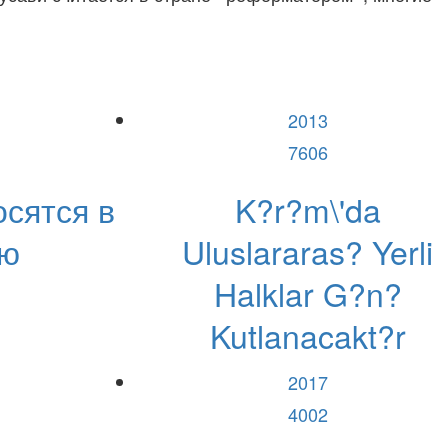
2013
7606
сятся в
K?r?m\'da
ию
Uluslararas? Yerli
Halklar G?n?
Kutlanacakt?r
2017
4002