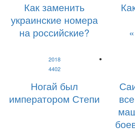
Как заменить
Ка
украинские номера
на российские?
«
2018
4402
Ногай был
Са
императором Степи
все
маш
боев