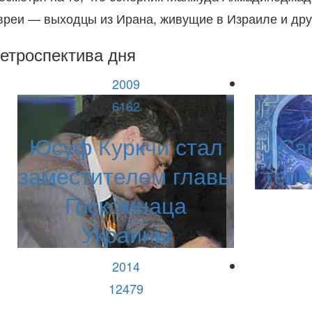
вреи — выходцы из Ирана, живущие в Израиле и дру
етроспектива дня
2009
6162
Юсуф Куркчи стал
Са
заместителем главы
тепе
Госкомнаца
Украины
2014
12479