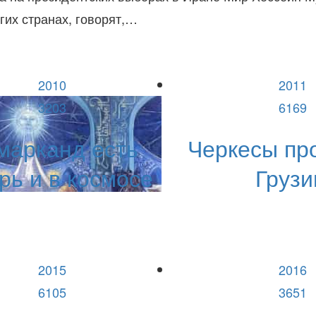
гих странах, говорят,…
2010
2011
3203
6169
марканд есть
Черкесы про
рь и в космосе
Груз
2015
2016
6105
3651