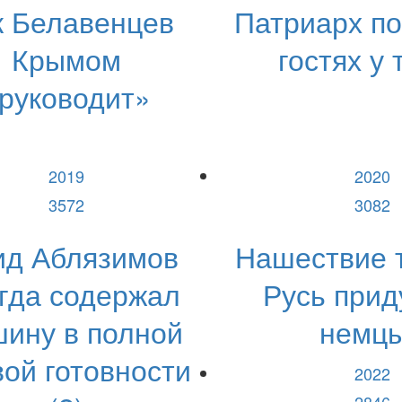
к Белавенцев
Патриарх п
Крымом
гостях у 
руководит»
2019
2020
3572
3082
ид Аблязимов
Нашествие 
гда содержал
Русь при
ину в полной
немц
ой готовности
2022
2846