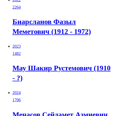
2264
Биарсланов Фазыл
Меметович (1912 - 1972)
2023
1482
Мау Шакир Рустемович (1910
- ?)
2024
1706
Менасов Сейдамет Азмиевич