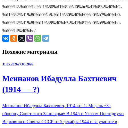
%d0%b2-%d0%ba%d1%80%d1%8b%d0%bc%d1%83-%d0%b2-
%d1%82%d1%80%d0%b8-%d1%80%d0%b0%d0%b7%d0%b0-
%d0%b2%d1%8b%d1%88%d0%b5-%d1%87%d0%b5%d0%bc-
%d0%bf%d0%be/
Похожие материалы
31.05.2026
27.05.2026
Меннанов Ибадулла Бахтиевич
(1914 — ?)
Меннанов Ибадулла Бахтиевич, 1914 г.р. 1. Медаль «За
оборону Советского Заполярья» В 1945 г. Указом Президиума
Верховного Совета СССР от 5 декабря 1944 г. за участие в