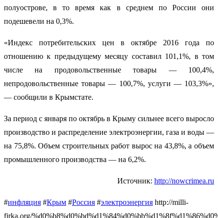
полуострове, в то время как в среднем по России они
подешевели на 0,3%.
«Индекс потребительских цен в октябре 2016 года по
отношению к предыдущему месяцу составил 101,1%, в том
числе на продовольственные товары — 100,4%,
непродовольственные товары — 100,7%, услуги — 103,3%»,
— сообщили в Крымстате.
За период с января по октябрь в Крыму сильнее всего выросло
производство и распределение электроэнергии, газа и воды —
на 75,8%. Объем строительных работ вырос на 43,8%, а объем
промышленного производства — на 6,2%.
Источник:
http://nowcrimea.ru
#
инфляция
#
Крым
#
Россия
#
электроэнергия
http://milli-
firka.org/%d0%b8%d0%bd%d1%84%d0%bb%d1%8f%d1%86%d0