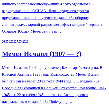
личного состава военнослужащих 472-го отдельного
радиодивизиона «ОСНАЗ» Ленинградского фронта,
представленных на получение медалей «За оборону
Ленинграда», старший радиотелеграфист младший сержант
Османов Юсман Меметович (так…
26.05.2026
27.05.2026
Мемет Исмаил (1907 — ?)
Мемет Исмаил, 1907 г.р., уроженец Бахчисарайского р-на. В
Красной Армии с 1928 года. Краснофлотец Мемет Исмаил
был списан на берег 23 августа 1944 года… 1. Медаль «За
Победу над Германией в Великой Отечественной войне 1941-
1945 гг» 22 октября 1945 г. согласно Акта вручения
награжденным медалей «За Победу над…