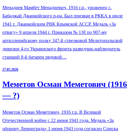
Менадиев Мамбет Менадиевич, 1916 г.р., уроженец с.
Бабаджай Джанкойского р-на. Был призван в РККА в июле
1941 г. Джанкойским РВК Крымской АССР. Медаль «За
отвагу» 9 апреля 1944 г. Приказом № 1/Н по 907-му
артиллерийскому полку 347-й стрелковой Мелитопольской
дивизии 4-го Украинского фронта разведчик-наблюдатель
старший 8-й батареи рядовой…
27.05.2026
Меметов Осман Меметович (1916
— ?)
Меметов Осман Меметович, 1916 г.р. В Великой
Отечественной войне с 22 июня 1941 года. Медаль «За
оборону Ленинграда» 1 июня 1943 года согласно Списка