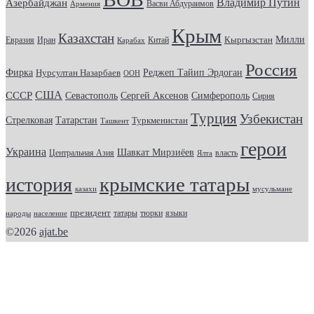
Владимир Путин
Азербайджан
Васви Абдураимов
Армения
Крым
Казахстан
Кыргызстан
Милли
Евразия
Китай
Иран
Карабах
Россия
Фирка
Реджеп Тайип Эрдоган
Нурсултан Назарбаев
ООН
США
СССР
Севастополь
Сергей Аксенов
Симферополь
Сирия
Турция
Узбекистан
Стрелковая
Татарстан
Туркменистан
Ташкент
герои
Украина
Шавкат Мирзиёев
Центральная Азия
Ялта
власть
крымские татары
история
казахи
мусульмане
президент
татары
тюрки
народы
население
языки
©2026
ajat.be