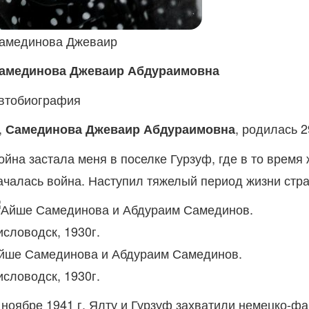
амединова Джеваир
амединова Джеваир Абдураимовна
втобиография
,
, родилась 
Самединова Джеваир Абдураимовна
ойна застала меня в поселке Гурзуф, где в то время 
ачалась война. Наступил тяжелый период жизни стран
йше Самединова и Абдураим Самединов.
исловодск, 1930г.
 ноябре 1941 г. Ялту и Гурзуф захватили немецко-ф