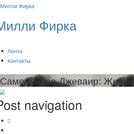
Милли Фирка
Лента
Контакты
Самединова Джеваир: Жизнь 
Post navigation
Кому неуютно в Старом городе Симферополя?
Раньш