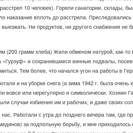
– расстрел 10 человек). Горели санатории, склады, 
ило наказание вплоть до расстрела. Преследовалис
 выезжать. Ни продуктов, ни другого снабжения не б
им (200 грамм хлеба) Жили обменом натурой, как-то 
 «Гурзуф» и сохранившиеся винные подвалы, посевы
миться. Тем более, что начался угон на работы в Ге
тали и на уборке снега (а зима 1942 г. была очень 
ли вовсе или нерегулярно и символически. Хозяин Г
Были случаи избиения им и рабочих, и даже своих сол
ас. Работали с утра до позднего вечера там, где пр
динов) за подпольную борьбу, и мне приходилось с