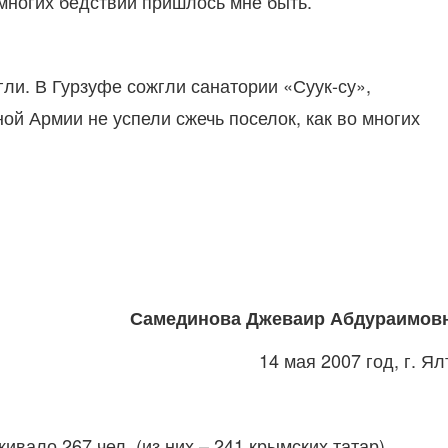
 многих бедствий пришлось мне быть.
ли. В Гурзуфе сожгли санатории «Суук-су»,
ой Армии не успели сжечь поселок, как во многих
Самединова Джеваир Абдураимов
14 мая 2007 год, г. Ял
вало 267 чел. (из них – 241 крымских татар),