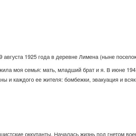
29 августа 1925 года в деревне Лимена (ныне посел
жила моя семья: мать, младший брат и я. В июне 194
ы и каждого ее жителя: бомбежки, эвакуация и всяк
ашистские оккупанты. Началась жизнь под гнетом во