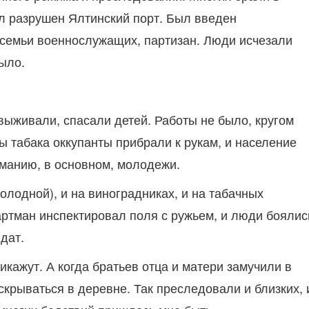
был разрушен Ялтинский порт. Был введен
ь семьи военнослужащих, партизан. Люди исчезали
ыло.
выживали, спасали детей. Работы не было, кругом
 табака оккупанты прибрали к рукам, и население
рманию, в основном, молодежи.
холодной), и на виноградниках, и на табачных
артман инспектировал поля с ружьем, и люди боялис
дат.
икажут. А когда братьев отца и матери замучили в
крываться в деревне. Так преследовали и близких, 