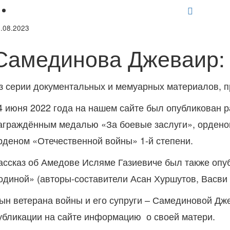
Бекиров Аджи Моллаевич (1906 — ?)
Позже
.08.2023
Самединова Джеваир: 
з серии документальных и мемуарных материалов,
4 июня 2022 года на нашем сайте был опубликован р
аграждённым медалью «За боевые заслуги», ордено
рденом «Отечественной войны» 1-й степени.
ассказ об Амедове Исляме Газиевиче был также опу
одиной» (авторы-составители Асан Хуршутов, Васви
ын ветерана войны и его супруги – Самединовой Дж
убликации на сайте информацию
о своей матери.