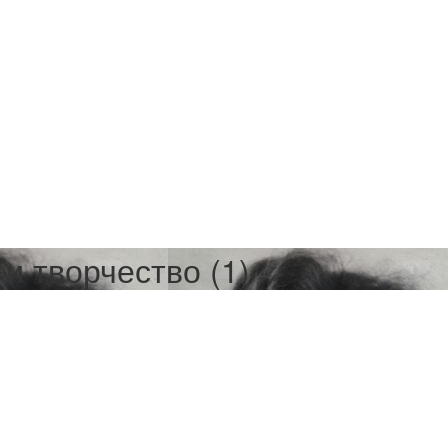
и творчество (1)
е