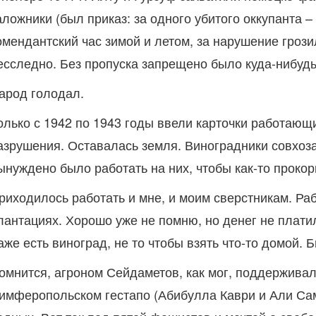
аложники (был приказ: за одного убитого оккупанта 
омендантский час зимой и летом, за нарушение гроз
есследно. Без пропуска запрещено было куда-нибудь
арод голодал.
олько с 1942 по 1943 годы ввели карточки работающ
азрушения. Оставалась земля. Виноградники совхоза
ынуждено было работать на них, чтобы как-то прокор
риходилось работать и мне, и моим сверстникам. Рабо
лантациях. Хорошо уже не помню, но денег не плати
аже есть виноград, не то чтобы взять что-то домой. 
омнится, агроном Сейдаметов, как мог, поддерживал н
имферопольском гестапо (Абибулла Каври и Али Саме