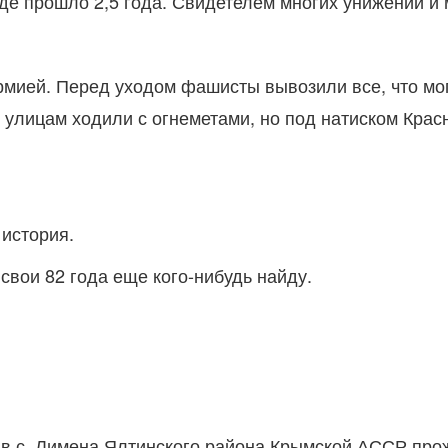
оде прошло 2,5 года. Свидетелем многих унижений и
рмией. Перед уходом фашисты вывозили все, что мог
 улицам ходили с огнеметами, но под натиском Красн
 история.
 свои 82 года еще кого-нибудь найду.
 в с. Лимена Ялтинского района Крымской АССР прожи