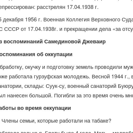
епрессирован: расстрелян 17.04.1938 г.
5 декабря 1956 г. Военная Коллегия Верховного Су
С СССР от 17.04.1938г. и прекращении дела «за отсу
з воспоминаний Самединовой Джеваир
оспоминания об оккупации
бработку, окучку и подготовку земель проводили му
оже работала гурзуфская молодежь. Весной 1944 г.,
анатории, склады: Суук-су, военный санаторий Буюру
ыл нанесен большой. Погибли за это время очень мно
аботы во время оккупации
. Члены семьи, которые работали на табаке?
аботала только я. Брату было 4 года, Мать – медраб