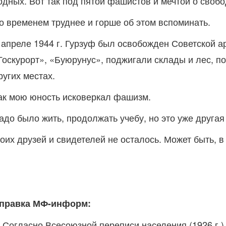
одных. Вот так под пятой фашистов и мечтой о своб
о временем труднее и горше об этом вспоминать.
 апреле 1944 г. Гурзуф был освобожден Советской а
Госкурорт», «Буюрунус», поджигали склады и лес, по
ругих местах.
ак мою юность исковеркал фашизм.
адо было жить, продолжать учебу, но это уже другая
оих друзей и свидетелей не осталось. Может быть, в
правка МФ-информ:
. Согласно Всесоюзной переписи населения (1926 г.)