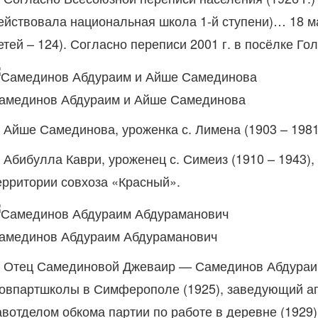
ействовала национальная школа 1-й ступени)… 18 мая
етей – 124). Согласно переписи 2001 г. в посёлке Г
амединов Абдураим и Айше Самединова
. Айше Самединова, уроженка с. Лимена (1903 – 1981
. Абибулла Каври, уроженец с. Симеиз (1910 – 1943)
ерритории совхоза «Красный».
амединов Абдураим Абдураманович
. Отец Самединовой Джеваир — Самединов Абдураим А
овпартшколы в Симферополе (1925), заведующий а
авотделом обкома партии по работе в деревне (1929)