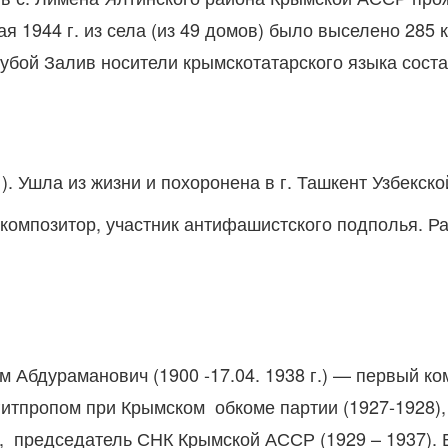
 1944 г. из села (из 49 домов) было выселено 285 к
олубой Залив носители крымскотатарского языка сост
). Ушла из жизни и похоронена в г. Ташкент Узбекск
, композитор, участник антифашистского подполья. Р
бдураманович (1900 -17.04. 1938 г.) — первый комс
гитпропом при Крымском
обкоме партии (1927-1928),
,
председатель СНК Крымской АССР (1929 – 1937). 