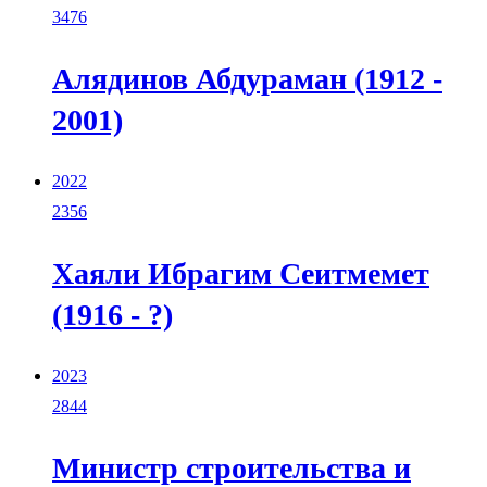
3476
Алядинов Абдураман (1912 -
2001)
2022
2356
Хаяли Ибрагим Сеитмемет
(1916 - ?)
2023
2844
Министр строительства и