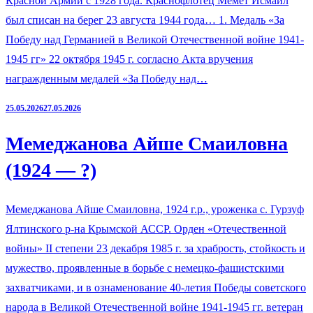
Красной Армии с 1928 года. Краснофлотец Мемет Исмаил
был списан на берег 23 августа 1944 года… 1. Медаль «За
Победу над Германией в Великой Отечественной войне 1941-
1945 гг» 22 октября 1945 г. согласно Акта вручения
награжденным медалей «За Победу над…
25.05.2026
27.05.2026
Мемеджанова Айше Смаиловна
(1924 — ?)
Мемеджанова Айше Смаиловна, 1924 г.р., уроженка с. Гурзуф
Ялтинского р-на Крымской АССР. Орден «Отечественной
войны» II степени 23 декабря 1985 г. за храбрость, стойкость и
мужество, проявленные в борьбе с немецко-фашистскими
захватчиками, и в ознаменование 40-летия Победы советского
народа в Великой Отечественной войне 1941-1945 гг. ветеран