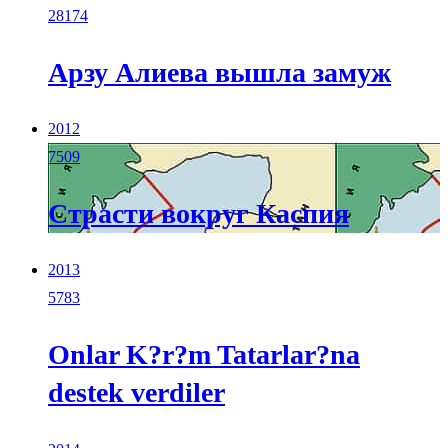
28174
Арзу Алиева вышла замуж
2012
7509
Страсти вокруг Каспия
2013
5783
Onlar K?r?m Tatarlar?na
destek verdiler