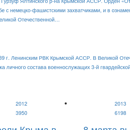
 Гурзуф Ялтинского р-на Крымской АССР. Орден «Отеч
ьбе с немецко-фашистскими захватчиками, и в ознам
 Великой Отечественной…
39 г. Ленинским РВК Крымской АССР. В Великой Отеч
ска личного состава военнослужащих 3-й гвардейско
2012
2013
3950
6198
роли Крыма в
8 марта в