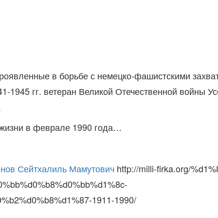
, проявленные в борьбе с немецко-фашистскими захв
41-1945 гг. ветеран Великой Отечественной войны У
.
 жизни в феврале 1990 года…
инов Сейтхалиль Мамутович
http://milli-firka.or
0%bb%d0%b8%d0%bb%d1%8c-
b2%d0%b8%d1%87-1911-1990/