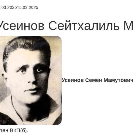
.03.2025
15.03.2025
Усеинов Сейтхалиль М
Усеинов Семен Мамутови
лен ВКП(б).