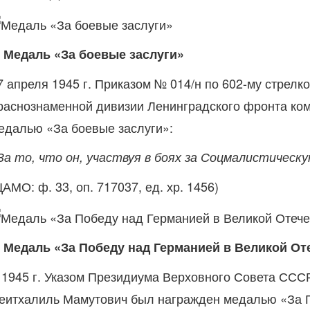
. Медаль «За боевые заслуги»
7 апреля 1945 г. Приказом № 014/н по 602-му стрел
раснознаменной дивизии Ленинградского фронта ко
едалью «За боевые заслуги»:
За то, что он, участвуя в боях за Соцмалистическу
ЦАМО: ф. 33, оп. 717037, ед. хр. 1456)
. Медаль «За Победу над Германией в Великой Оте
 1945 г. Указом Президиума Верховного Совета СССР
еитхалиль Мамутович был награжден медалью «За По