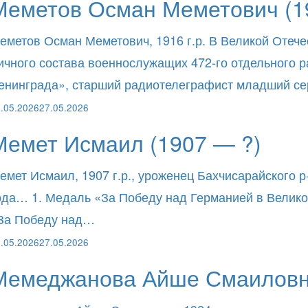
Меметов Осман Меметович (1
еметов Осман Меметович, 1916 г.р. В Великой Отече
ичного состава военнослужащих 472-го отдельного
енинграда», старший радиотелеграфист младший с
.05.2026
27.05.2026
Мемет Исмаил (1907 — ?)
емет Исмаил, 1907 г.р., уроженец Бахчисарайского р
ода… 1. Медаль «За Победу над Германией в Великой
За Победу над…
.05.2026
27.05.2026
Мемеджанова Айше Смаиловна