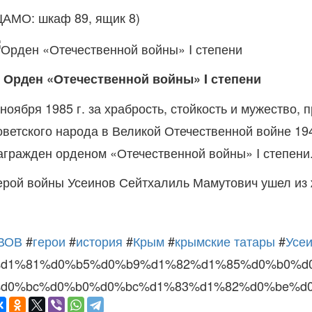
ЦАМО: шкаф 89, ящик 8)
. Орден «Отечественной войны» I степени
 ноября 1985 г. за храбрость, стойкость и мужество
оветского народа в Великой Отечественной войне 19
агражден орденом «Отечественной войны» I степени
ерой войны Усеинов Сейтхалиль Мамутович ушел из
ВОВ
#
герои
#
история
#
Крым
#
крымские татары
#
Усе
d1%81%d0%b5%d0%b9%d1%82%d1%85%d0%b0%d
d0%bc%d0%b0%d0%bc%d1%83%d1%82%d0%be%d0%