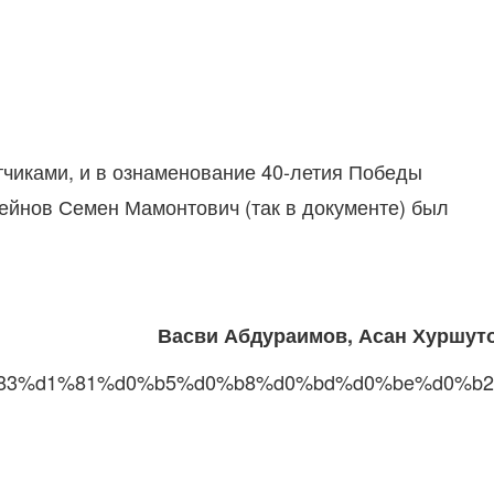
атчиками, и в ознаменование 40-летия Победы
сейнов Семен Мамонтович (так в документе) был
Васви Абдураимов, Асан Хуршут
g/%d1%83%d1%81%d0%b5%d0%b8%d0%bd%d0%be%d0%b2