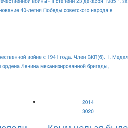
ественной войны» II степени 23 декабря 1985 г. за
енование 40-летия Победы советского народа в
ественной войне с 1941 года. Член ВКП(б). 1. Меда
й ордена Ленина механизированной бригады,
2014
3020
ыслали
Крым нельзя было