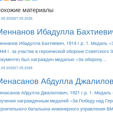
охожие материалы
.05.2026
27.05.2026
Меннанов Ибадулла Бахтиевич
еннанов Ибадулла Бахтиевич, 1914 г.р. 1. Медаль «
944 г. за участие в героической обороне Советског
окументе) был награжден медалью «За оборону…
.05.2026
27.05.2026
Менасанов Абдулла Джалилов
енасанов Абдулла Джалилович, 1921 г.р. 1. Медаль 
ручения награжденным медалей «За Победу над Герма
троительного батальона инженерного управления 