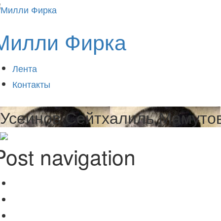
Милли Фирка
Лента
Контакты
Усеинов Сейтхалиль Мамутов
Post navigation
Усеинов Менли Арсланович (1901 -?)
Раньше
Усеинов Якуб (1919 — ?)
Позже