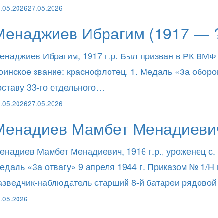
.05.2026
27.05.2026
Менаджиев Ибрагим (1917 — 
енаджиев Ибрагим, 1917 г.р. Был призван в РК ВМФ
оинское звание: краснофлотец. 1. Медаль «За оборо
оставу 33-го отдельного…
.05.2026
27.05.2026
Менадиев Мамбет Менадиевич
енадиев Мамбет Менадиевич, 1916 г.р., уроженец с.
едаль «За отвагу» 9 апреля 1944 г. Приказом № 1/Н
азведчик-наблюдатель старший 8-й батареи рядово
.05.2026