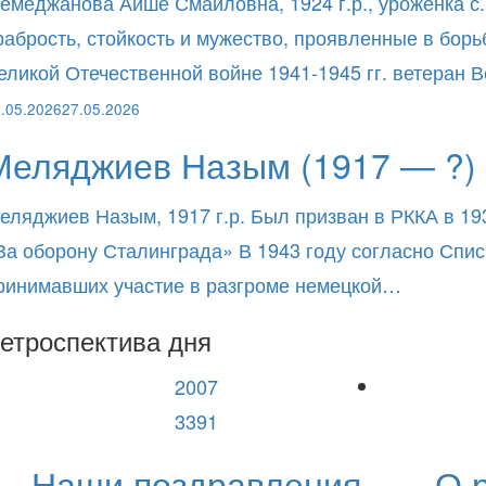
емеджанова Айше Смаиловна, 1924 г.р., уроженка с.
рабрость, стойкость и мужество, проявленные в бор
еликой Отечественной войне 1941-1945 гг. ветеран
.05.2026
27.05.2026
Меляджиев Назым (1917 — ?)
еляджиев Назым, 1917 г.р. Был призван в РККА в 19
За оборону Сталинграда» В 1943 году согласно Спи
ринимавших участие в разгроме немецкой…
етроспектива дня
2007
3391
Наши поздравления
О 