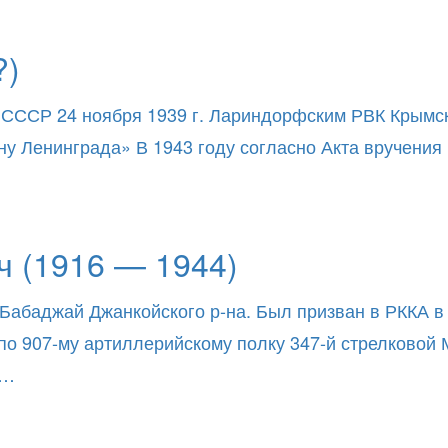
?)
 СССР 24 ноября 1939 г. Лариндорфским РВК Крымск
ну Ленинграда» В 1943 году согласно Акта вручени
 (1916 — 1944)
 Бабаджай Джанкойского р-на. Был призван в РККА 
 по 907-му артиллерийскому полку 347-й стрелковой
й…