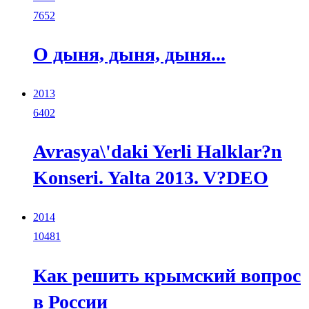
7652
О дыня, дыня, дыня...
2013
6402
Avrasya\'daki Yerli Halklar?n
Konseri. Yalta 2013. V?DEO
2014
10481
Как решить крымский вопрос
в России