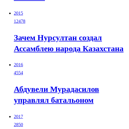
2015
12478
Зачем Нурсултан создал
Ассамблею народа Казахстана
2016
4554
Абдувели Мурадасилов
управлял батальоном
2017
2850