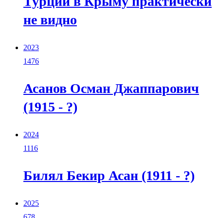
Турции в Крыму практически
не видно
2023
1476
Асанов Осман Джаппарович
(1915 - ?)
2024
1116
Билял Бекир Асан (1911 - ?)
2025
678