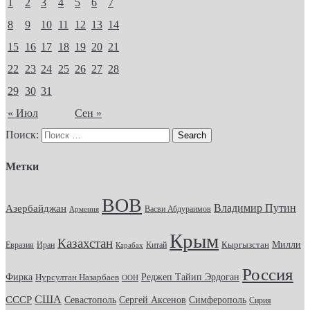
1
2
3
4
5
6
7
8
9
10
11
12
13
14
15
16
17
18
19
20
21
22
23
24
25
26
27
28
29
30
31
« Июл
Сен »
Поиск:
Метки
ВОВ
Владимир Путин
Азербайджан
Васви Абдураимов
Армения
Крым
Казахстан
Кыргызстан
Милли
Евразия
Китай
Иран
Карабах
Россия
Фирка
Реджеп Тайип Эрдоган
Нурсултан Назарбаев
ООН
США
СССР
Севастополь
Сергей Аксенов
Симферополь
Сирия