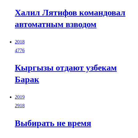
Халил Лятифов командовал
автоматным взводом
2018
4776
Кыргызы отдают узбекам
Барак
2019
2918
Выбирать не время