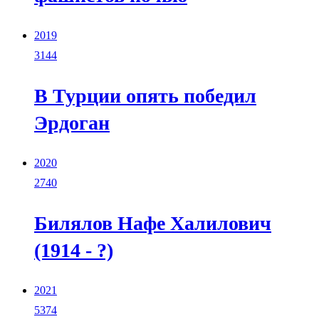
2019
3144
В Турции опять победил
Эрдоган
2020
2740
Билялов Нафе Халилович
(1914 - ?)
2021
5374