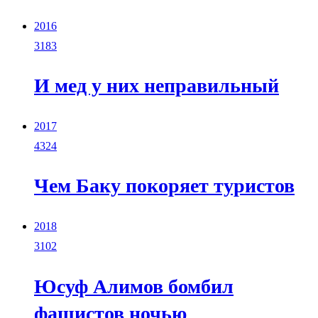
2016
3183
И мед у них неправильный
2017
4324
Чем Баку покоряет туристов
2018
3102
Юсуф Алимов бомбил
фашистов ночью