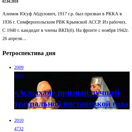
02.04.2018
Алимов Юсуф Абдулович, 1917 г.р. был призван в РККА в
1936 г. Симферопольским РВК Крымской АССР. Из рабочих.
С 1940 г. кандидат в члены ВКП(б). На фронте с ноября 1942г.
26 апреля…
Ретроспектива дня
2009
4660
«Аслыхан» признан лучшей
театральной постановкой года
2010
4732