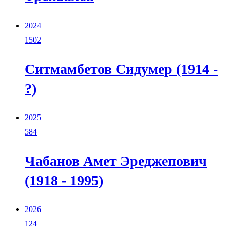
2024
1502
Ситмамбетов Сидумер (1914 -
?)
2025
584
Чабанов Амет Эреджепович
(1918 - 1995)
2026
124