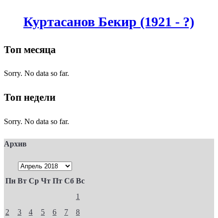
Куртасанов Бекир (1921 - ?)
Топ месяца
Sorry. No data so far.
Топ недели
Sorry. No data so far.
Архив
Пн
Вт
Ср
Чт
Пт
Сб
Вс
1
2
3
4
5
6
7
8