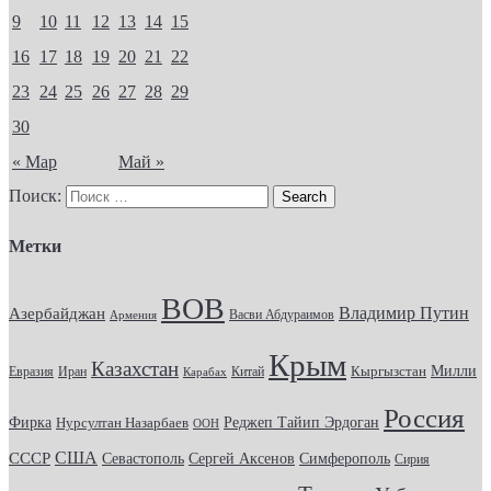
9
10
11
12
13
14
15
16
17
18
19
20
21
22
23
24
25
26
27
28
29
30
« Мар
Май »
Поиск:
Метки
ВОВ
Владимир Путин
Азербайджан
Васви Абдураимов
Армения
Крым
Казахстан
Кыргызстан
Милли
Евразия
Китай
Иран
Карабах
Россия
Фирка
Реджеп Тайип Эрдоган
Нурсултан Назарбаев
ООН
США
СССР
Севастополь
Сергей Аксенов
Симферополь
Сирия