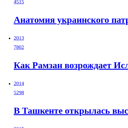
4515
Анатомия украинского пат
2013
7802
Как Рамзан возрождает Ис
2014
5298
В Ташкенте открылась выс