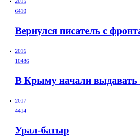
2015
6410
Вернулся писатель с фронта
2016
10486
В Крыму начали выдавать 
2017
4414
Урал-батыр