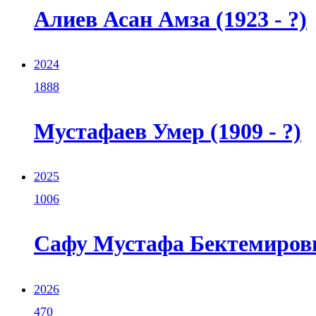
Алиев Асан Амза (1923 - ?)
2024
1888
Мустафаев Умер (1909 - ?)
2025
1006
Сафу Мустафа Бектемирович
2026
470