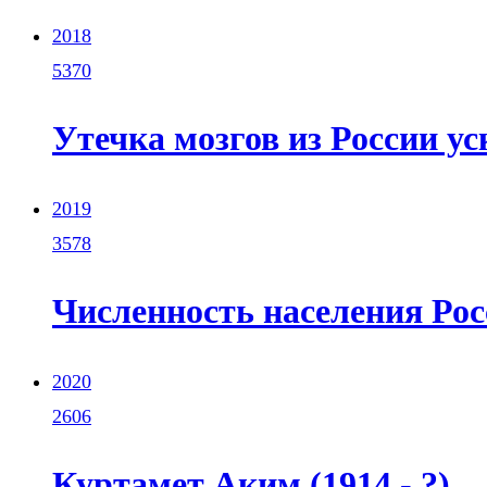
2018
5370
Утечка мозгов из России у
2019
3578
Численность населения Рос
2020
2606
Куртамет Аким (1914 - ?)