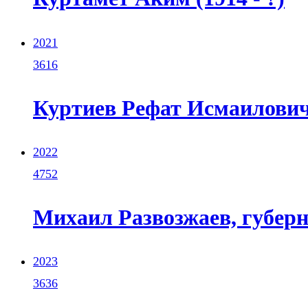
2021
3616
Куртиев Рефат Исмаилович 
2022
4752
Михаил Развозжаев, губерн
2023
3636