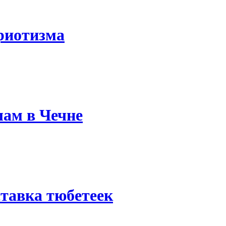
риотизма
лам в Чечне
тавка тюбетеек