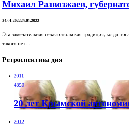
Михаил Развозжаев, губернато
24.01.2022
25.01.2022
Эта замечательная севастопольская традиция, когда пос
такого нет…
Ретроспектива дня
2011
4850
20 лет Крымской автономи
2012