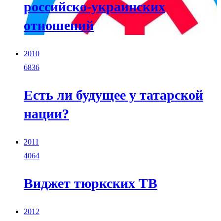
российско-украинских
отношений
2010
6836
Есть ли будущее у татарской
нации?
2011
4064
Виджет тюркских ТВ
2012