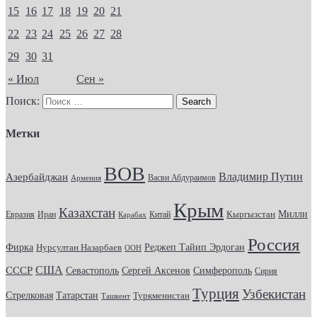
15
16
17
18
19
20
21
22
23
24
25
26
27
28
29
30
31
« Июл
Сен »
Поиск:
Метки
ВОВ
Владимир Путин
Азербайджан
Васви Абдураимов
Армения
Крым
Казахстан
Кыргызстан
Милли
Евразия
Китай
Иран
Карабах
Россия
Фирка
Реджеп Тайип Эрдоган
Нурсултан Назарбаев
ООН
США
СССР
Севастополь
Сергей Аксенов
Симферополь
Сирия
Турция
Узбекистан
Стрелковая
Татарстан
Туркменистан
Ташкент