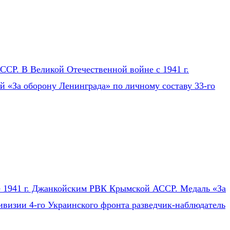
СР. В Великой Отечественной войне с 1941 г.
ей «За оборону Ленинграда» по личному составу 33-го
ле 1941 г. Джанкойским РВК Крымской АССР. Медаль «За
ивизии 4-го Украинского фронта разведчик-наблюдатель