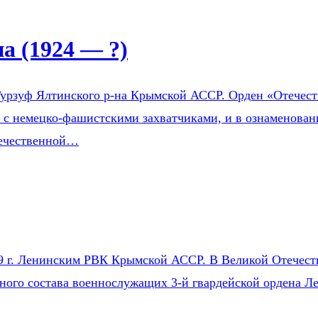
 (1924 — ?)
урзуф Ялтинского р-на Крымской АССР. Орден «Отечестве
е с немецко-фашистскими захватчиками, и в ознаменован
течественной…
9 г. Ленинским РВК Крымской АССР. В Великой Отечестве
чного состава военнослужащих 3-й гвардейской ордена