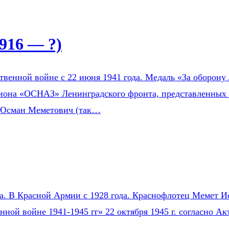
916 — ?)
венной войне с 22 июня 1941 года. Медаль «За оборону 
зиона «ОСНАЗ» Ленинградского фронта, представленных 
 Юсман Меметович (так…
на. В Красной Армии с 1928 года. Краснофлотец Мемет Ис
нной войне 1941-1945 гг» 22 октября 1945 г. согласно 