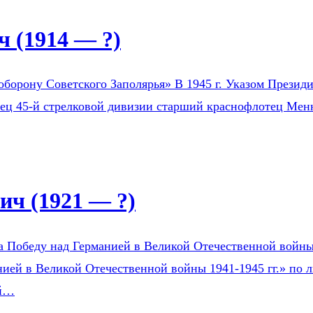
 (1914 — ?)
оборону Советского Заполярья» В 1945 г. Указом Президи
оец 45-й стрелковой дивизии старший краснофлотец Мен
ч (1921 — ?)
а Победу над Германией в Великой Отечественной войны 1
ией в Великой Отечественной войны 1941-1945 гг.» по л
ой…