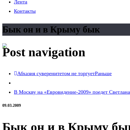
Лента
Контакты
Бык он и в Крыму бык
Post navigation
Абхазия суверенитетом не торгует
Раньше
В Москву на «Евровидение-2009» поедет Светлана
09.03.2009
Бык он и в Крыму бы