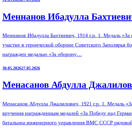
Меннанов Ибадулла Бахтиевич
Меннанов Ибадулла Бахтиевич, 1914 г.р. 1. Медаль «За 
участие в героической обороне Советского Заполярья б
награжден медалью «За оборону…
30.05.2026
27.05.2026
Менасанов Абдулла Джалилови
Менасанов Абдулла Джалилович, 1921 г.р. 1. Медаль «З
вручения награжденным медалей «За Победу над Герман
батальона инженерного управления ВМС СССР рядов