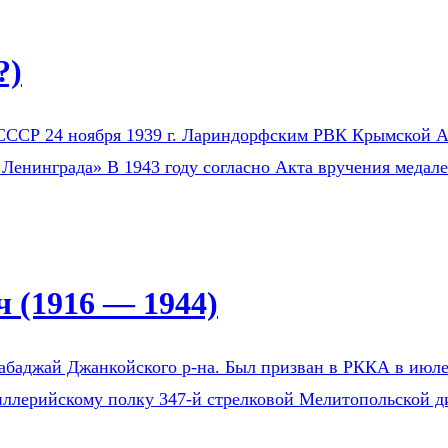
?)
СССР 24 ноября 1939 г. Лариндорфским РВК Крымской АС
 Ленинграда» В 1943 году согласно Акта вручения медал
 (1916 — 1944)
Бабаджай Джанкойского р-на. Был призван в РККА в ию
тиллерийскому полку 347-й стрелковой Мелитопольской д