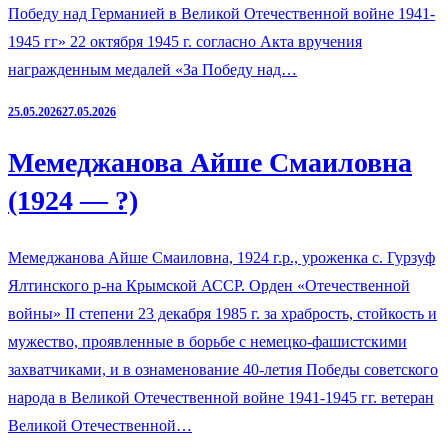
Победу над Германией в Великой Отечественной войне 1941-
1945 гг» 22 октября 1945 г. согласно Акта вручения
награжденным медалей «За Победу над…
25.05.2026
27.05.2026
Мемеджанова Айше Смаиловна
(1924 — ?)
Мемеджанова Айше Смаиловна, 1924 г.р., уроженка с. Гурзуф
Ялтинского р-на Крымской АССР. Орден «Отечественной
войны» II степени 23 декабря 1985 г. за храбрость, стойкость и
мужество, проявленные в борьбе с немецко-фашистскими
захватчиками, и в ознаменование 40-летия Победы советского
народа в Великой Отечественной войне 1941-1945 гг. ветеран
Великой Отечественной…