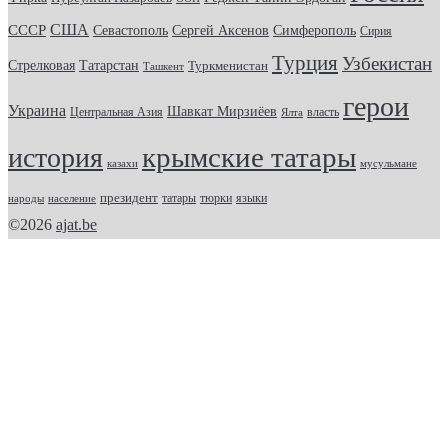
США
СССР
Севастополь
Сергей Аксенов
Симферополь
Сирия
Турция
Узбекистан
Стрелковая
Татарстан
Туркменистан
Ташкент
герои
Украина
Шавкат Мирзиёев
Центральная Азия
Ялта
власть
крымские татары
история
казахи
мусульмане
президент
татары
тюрки
народы
население
языки
©2026
ajat.be