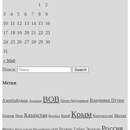
1
2
3
4
5
6
7
8
9
10
11
12
13
14
15
16
17
18
19
20
21
22
23
24
25
26
27
28
29
30
31
« Май
Поиск:
Метки
ВОВ
Владимир Путин
Азербайджан
Васви Абдураимов
Армения
Крым
Казахстан
Кыргызстан
Милли
Евразия
Китай
Иран
Карабах
Россия
Фирка
Реджеп Тайип Эрдоган
Нурсултан Назарбаев
ООН