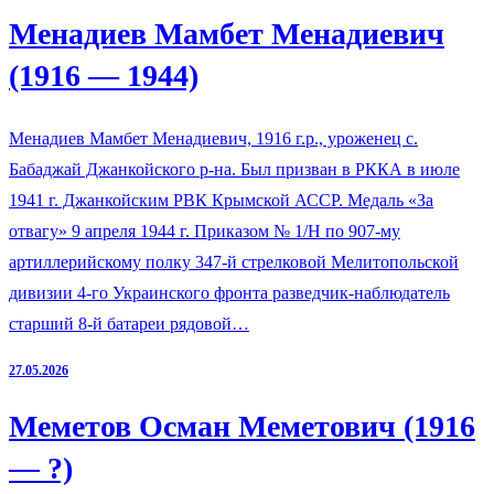
Менадиев Мамбет Менадиевич
(1916 — 1944)
Менадиев Мамбет Менадиевич, 1916 г.р., уроженец с.
Бабаджай Джанкойского р-на. Был призван в РККА в июле
1941 г. Джанкойским РВК Крымской АССР. Медаль «За
отвагу» 9 апреля 1944 г. Приказом № 1/Н по 907-му
артиллерийскому полку 347-й стрелковой Мелитопольской
дивизии 4-го Украинского фронта разведчик-наблюдатель
старший 8-й батареи рядовой…
27.05.2026
Меметов Осман Меметович (1916
— ?)