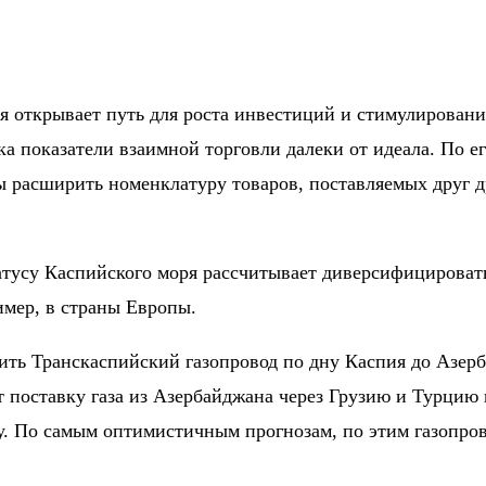
ия открывает путь для роста инвестиций и стимулирова
ка показатели взаимной торговли далеки от идеала. По е
расширить номенклатуру товаров, поставляемых друг др
тусу Каспийского моря рассчитывает диверсифицировать
имер, в страны Европы.
оить Транскаспийский газопровод по дну Каспия до Азер
 поставку газа из Азербайджана через Грузию и Турцию к
. По самым оптимистичным прогнозам, по этим газопров