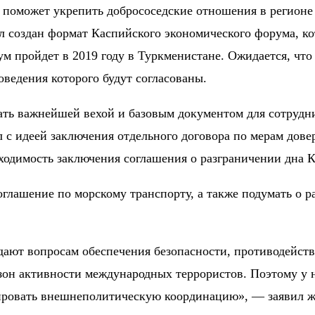
 поможет укрепить добрососедские отношения в регионе 
ыл создан формат Каспийского экономического форума, к
ум пройдет в 2019 году в Туркменистане. Ожидается, чт
ведения которого будут согласованы.
ать важнейшей вехой и базовым документом для сотрудн
л с идеей заключения отдельного договора по мерам дове
ходимость заключения соглашения о разграничении дна К
глашение по морскому транспорту, а также подумать о р
дают вопросам обеспечения безопасности, противодейст
зон активности международных террористов. Поэтому у н
зировать внешнеполитическую координацию», — заявил ж