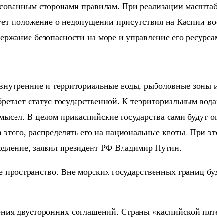
асованным сторонами правилам. При реализации масштаб
ует положение о недопущении присутствия на Каспии во
ержание безопасности на море и управление его ресурса
 внутренние и территориальные воды, рыболовные зоны 
ретает статус государственной. К территориальным вода
мысел. В целом прикаспийские государства сами будут о
з этого, распределять его на национальные квоты. При 
родление, заявил президент РФ Владимир Путин.
 пространство. Вне морских государственных границ буд
ения двусторонних соглашений. Страны «каспийской пяте