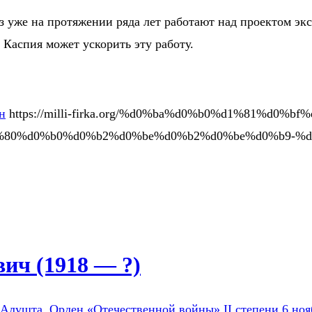
 уже на протяжении ряда лет работают над проектом экс
Каспия может ускорить эту работу.
н
https://milli-firka.org/%d0%ba%d0%b0%d1%81%d0%b
%80%d0%b0%d0%b2%d0%be%d0%b2%d0%be%d0%b9-%d
ич (1918 — ?)
Алушта. Орден «Отечественной войны» II степени 6 ноябр