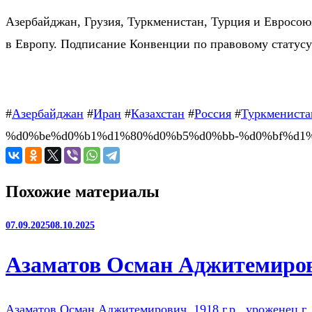
Азербайджан, Грузия, Туркменистан, Турция и Евросоюз
в Европу. Подписание Конвенции по правовому статусу 
#
Азербайджан
#
Иран
#
Казахстан
#
Россия
#
Туркмениста
%d0%be%d0%b1%d1%80%d0%b5%d0%bb-%d0%bf%d1
Похожие материалы
07.09.2025
08.10.2025
Азаматов Осман Аджитемиров
Азаматов Осман Аджитемирович, 1918 г.р., уроженец г. 