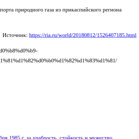
порта природного газа из прикаспийского региона
Источник:
https://ria.ru/world/20180812/1526407185.html
f%d0%b8%d0%b9-
1%81%d1%82%d0%b0%d1%82%d1%83%d1%81/
я 1985 г. за храбрость, стойкость и мужество,