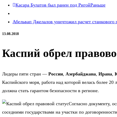
Касара Булатов был ранен под Ригой
Раньше
Абельвап Джелалов уничтожил расчет станкового 
13.08.2018
Каспий обрел правово
Лидеры пяти стран —
России
,
Азербайджана
,
Ирана
,
Каспийского моря, работа над которой велась более 20
должна стать гарантом безопасности в регионе.
Согласно документу, ос
соседними государствами на участки по договоренност