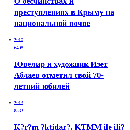
О бесчинствах и
преступлениях в Крыму на
национальной почве
2010
6408
Ювелир и художник Изет
Аблаев отметил свой 70-
летний юбилей
2013
8833
K?r?m ?ktidar?, KTMM ile ili?