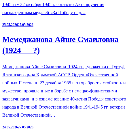
1945 гг» 22 октября 1945 г. согласно Акта вручения
награжденным медалей «За Победу над…
25.05.2026
27.05.2026
Мемеджанова Айше Смаиловна
(1924 — ?)
Мемеджанова Айше Смаиловна, 1924 г.р., уроженка с. Гурзуф
Ялтинского р-на Крымской АССР. Орден «Отечественной
войны» II степени 23 декабря 1985 г. за храбрость, стойкость и
мужество, проявленные в борьбе с немецко-фашистскими
захватчиками, и в ознаменование 40-летия Победы советского
народа в Великой Отечественной войне 1941-1945 гг. ветеран
Великой Отечественной…
24.05.2026
27.05.2026