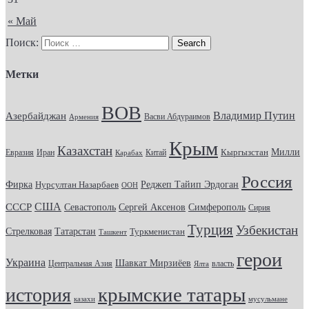
« Май
Поиск:
Метки
ВОВ
Владимир Путин
Азербайджан
Васви Абдураимов
Армения
Крым
Казахстан
Кыргызстан
Милли
Евразия
Китай
Иран
Карабах
Россия
Фирка
Реджеп Тайип Эрдоган
Нурсултан Назарбаев
ООН
США
СССР
Севастополь
Сергей Аксенов
Симферополь
Сирия
Турция
Узбекистан
Стрелковая
Татарстан
Туркменистан
Ташкент
герои
Украина
Шавкат Мирзиёев
Центральная Азия
Ялта
власть
крымские татары
история
казахи
мусульмане