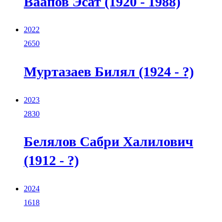
Ваапов Эсат (1920 - 1988)
2022
2650
Муртазаев Билял (1924 - ?)
2023
2830
Белялов Сабри Халилович
(1912 - ?)
2024
1618