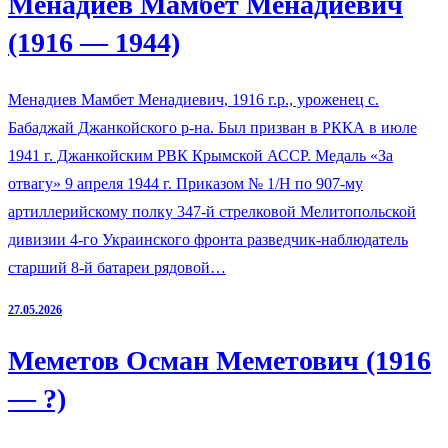
Менадиев Мамбет Менадиевич
(1916 — 1944)
Менадиев Мамбет Менадиевич, 1916 г.р., уроженец с.
Бабаджай Джанкойского р-на. Был призван в РККА в июле
1941 г. Джанкойским РВК Крымской АССР. Медаль «За
отвагу» 9 апреля 1944 г. Приказом № 1/Н по 907-му
артиллерийскому полку 347-й стрелковой Мелитопольской
дивизии 4-го Украинского фронта разведчик-наблюдатель
старший 8-й батареи рядовой…
27.05.2026
Меметов Осман Меметович (1916
— ?)