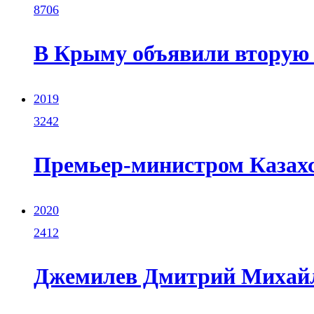
8706
В Крыму объявили вторую 
2019
3242
Премьер-министром Казах
2020
2412
Джемилев Дмитрий Михайло