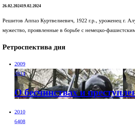
26.02.2024
19.02.2024
Решитов Аппаз Куртвелиевич, 1922 г.р., уроженец г. Ал
мужество, проявленные в борьбе с немецко-фашистски
Ретроспектива дня
2009
3814
О бесчинствах и преступле
2010
6408