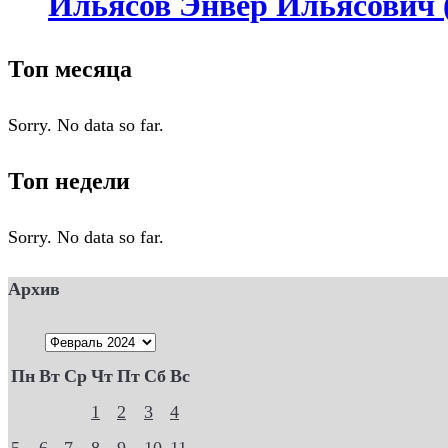
Ильясов Энвер Ильясович (1
Топ месяца
Sorry. No data so far.
Топ недели
Sorry. No data so far.
Архив
Пн
Вт
Ср
Чт
Пт
Сб
Вс
1
2
3
4