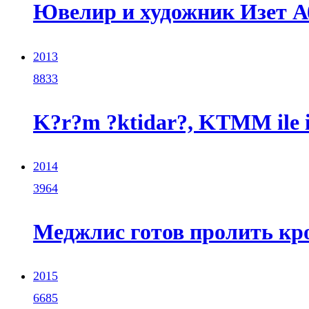
Ювелир и художник Изет А
2013
8833
K?r?m ?ktidar?, KTMM ile ili
2014
3964
Меджлис готов пролить кр
2015
6685