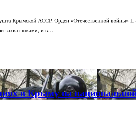
ушта Крымской АССР. Орден «Отечественной войны» II сте
ми захватчиками, и в…
ниях в Крыму на национальной