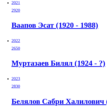
2021
2920
Ваапов Эсат (1920 - 1988)
2022
2650
Муртазаев Билял (1924 - ?)
2023
2830
Белялов Сабри Халилович (