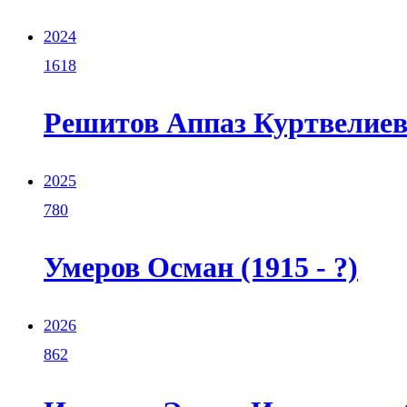
2024
1618
Решитов Аппаз Куртвелиеви
2025
780
Умеров Осман (1915 - ?)
2026
862