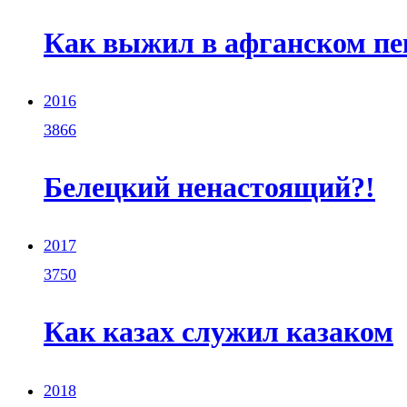
Как выжил в афганском пе
2016
3866
Белецкий ненастоящий?!
2017
3750
Как казах служил казаком
2018