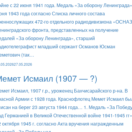
ойне с 22 июня 1941 года. Медаль «За оборону Ленинграда»
юня 1943 года согласно Списка личного состава
оеннослужащих 472-го отдельного радиодивизиона «ОСНА
енинградского фронта, представленных на получение
едалей «За оборону Ленинграда», старший
адиотелеграфист младший сержант Османов Юсман
еметович (так…
.05.2026
27.05.2026
емет Исмаил (1907 — ?)
емет Исмаил, 1907 г.р., уроженец Бахчисарайского р-на. В
расной Армии с 1928 года. Краснофлотец Мемет Исмаил бы
писан на берег 23 августа 1944 года… 1. Медаль «За Побед
ад Германией в Великой Отечественной войне 1941-1945 гг
2 октября 1945 г. согласно Акта вручения награжденным
едалей «За Победу над…