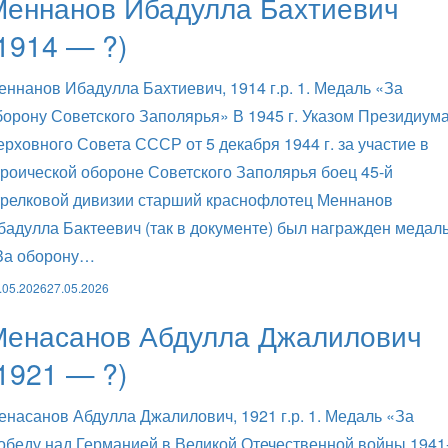
Меннанов Ибадулла Бахтиевич
1914 — ?)
еннанов Ибадулла Бахтиевич, 1914 г.р. 1. Медаль «За
борону Советского Заполярья» В 1945 г. Указом Президиум
ерховного Совета СССР от 5 декабря 1944 г. за участие в
ероической обороне Советского Заполярья боец 45-й
трелковой дивизии старший краснофлотец Меннанов
бадулла Бактеевич (так в документе) был награжден медал
За оборону…
.05.2026
27.05.2026
Менасанов Абдулла Джалилович
1921 — ?)
енасанов Абдулла Джалилович, 1921 г.р. 1. Медаль «За
обеду над Германией в Великой Отечественной войны 1941