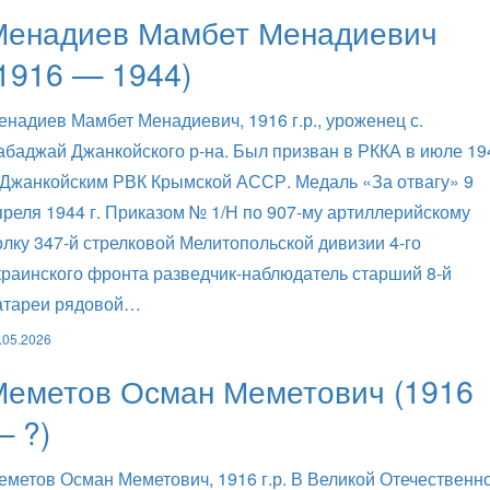
Менадиев Мамбет Менадиевич
1916 — 1944)
енадиев Мамбет Менадиевич, 1916 г.р., уроженец с.
абаджай Джанкойского р-на. Был призван в РККА в июле 19
. Джанкойским РВК Крымской АССР. Медаль «За отвагу» 9
преля 1944 г. Приказом № 1/Н по 907-му артиллерийскому
олку 347-й стрелковой Мелитопольской дивизии 4-го
краинского фронта разведчик-наблюдатель старший 8-й
атареи рядовой…
.05.2026
Меметов Осман Меметович (1916
— ?)
еметов Осман Меметович, 1916 г.р. В Великой Отечественн