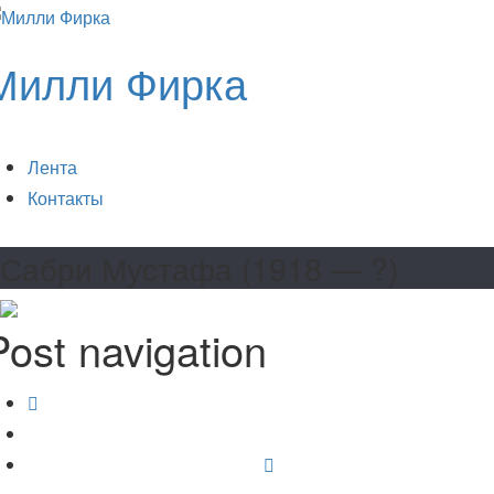
Милли Фирка
Лента
Контакты
Сабри Мустафа (1918 — ?)
Post navigation
Рустем Ибраим Джелялович (1919 — ?)
Раньше
Садиев Ганий (1918 — ?)
Позже