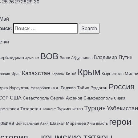
4
25
26
27
28
29
30
1
 Май
оиск:
етки
ВОВ
Владимир Путин
зербайджан
Васви Абдураимов
Армения
Крым
Казахстан
Милл
Кыргызстан
разия
Иран
Китай
Карабах
Россия
ирка
Реджеп Тайип Эрдоган
Нурсултан Назарбаев
ООН
США
ССР
Севастополь
Сергей Аксенов
Симферополь
Сирия
Турция
Узбекиста
трелковая
Татарстан
Туркменистан
Ташкент
герои
краина
Шавкат Мирзиёев
Центральная Азия
Ялта
власть
крымские татары
история