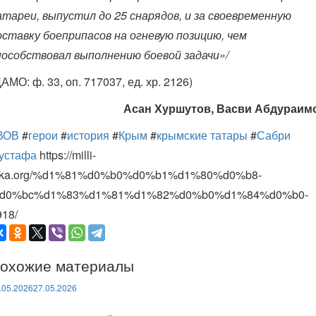
атареи, выпустил до 25 снарядов, и за своевременную
оставку боеприпасов на огневую позицию, чем
пособствовал выполнению боевой задачи»/
АМО: ф. 33, оп. 717037, ед. хр. 2126)
Асан Хуршутов, Васви Абдураим
ВОВ
#
герои
#
история
#
Крым
#
крымские татары
#
Сабри
устафа
https://milli-
irka.org/%d1%81%d0%b0%d0%b1%d1%80%d0%b8-
d0%bc%d1%83%d1%81%d1%82%d0%b0%d1%84%d0%b0-
918/
охожие материалы
.05.2026
27.05.2026