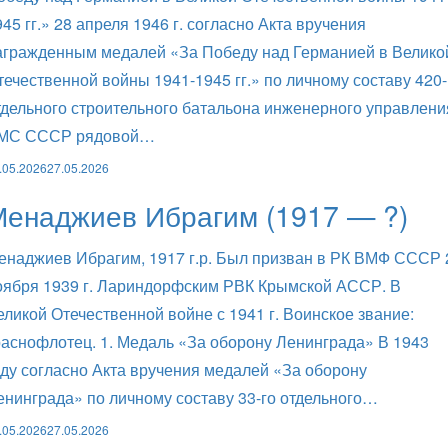
945 гг.» 28 апреля 1946 г. согласно Акта вручения
агражденным медалей «За Победу над Германией в Велико
течественной войны 1941-1945 гг.» по личному составу 420-
тдельного строительного батальона инженерного управлени
МС СССР рядовой…
.05.2026
27.05.2026
Менаджиев Ибрагим (1917 — ?)
енаджиев Ибрагим, 1917 г.р. Был призван в РК ВМФ СССР 
оября 1939 г. Лариндорфским РВК Крымской АССР. В
еликой Отечественной войне с 1941 г. Воинское звание:
раснофлотец. 1. Медаль «За оборону Ленинграда» В 1943
оду согласно Акта вручения медалей «За оборону
енинграда» по личному составу 33-го отдельного…
.05.2026
27.05.2026