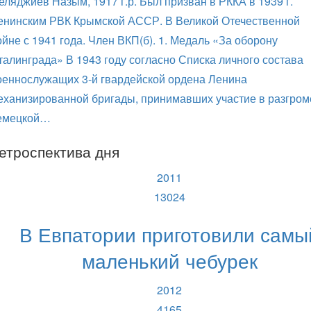
еляджиев Назым, 1917 г.р. Был призван в РККА в 1939 г.
енинским РВК Крымской АССР. В Великой Отечественной
ойне с 1941 года. Член ВКП(б). 1. Медаль «За оборону
талинграда» В 1943 году согласно Списка личного состава
оеннослужащих 3-й гвардейской ордена Ленина
еханизированной бригады, принимавших участие в разгром
емецкой…
етроспектива дня
2011
13024
В Евпатории приготовили самы
маленький чебурек
2012
4165