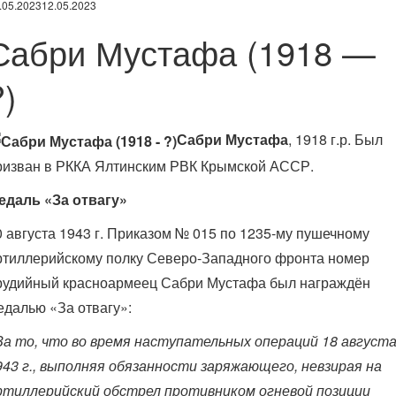
.05.2023
12.05.2023
Сабри Мустафа (1918 —
?)
Сабри Мустафа
, 1918 г.р. Был
ризван в РККА Ялтинским РВК Крымской АССР.
едаль «За отвагу»
0 августа 1943 г. Приказом № 015 по 1235-му пушечному
ртиллерийскому полку Северо-Западного фронта номер
рудийный красноармеец Сабри Мустафа был награждён
едалью «За отвагу»:
За то, что во время наступательных операций 18 август
943 г., выполняя обязанности заряжающего, невзирая на
ртиллерийский обстрел противником огневой позиции