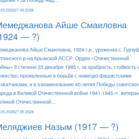
.05.2026
27.05.2026
Мемеджанова Айше Смаиловна
1924 — ?)
емеджанова Айше Смаиловна, 1924 г.р., уроженка с. Гурзу
лтинского р-на Крымской АССР. Орден «Отечественной
ойны» II степени 23 декабря 1985 г. за храбрость, стойкость 
ужество, проявленные в борьбе с немецко-фашистскими
ахватчиками, и в ознаменование 40-летия Победы советског
арода в Великой Отечественной войне 1941-1945 гг. ветера
еликой Отечественной…
.05.2026
27.05.2026
Меляджиев Назым (1917 — ?)