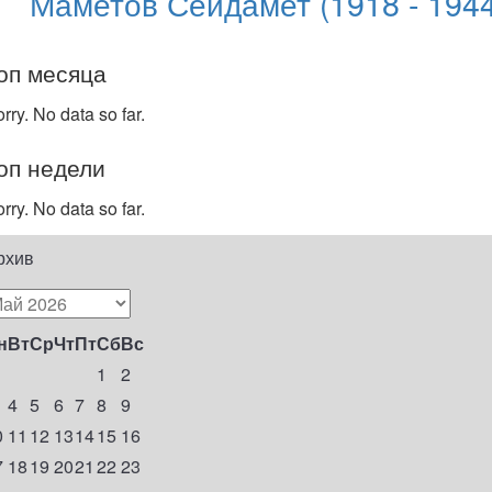
Маметов Сейдамет (1918 - 1944
оп месяца
rry. No data so far.
оп недели
rry. No data so far.
рхив
н
Вт
Ср
Чт
Пт
Сб
Вс
1
2
4
5
6
7
8
9
0
11
12
13
14
15
16
7
18
19
20
21
22
23