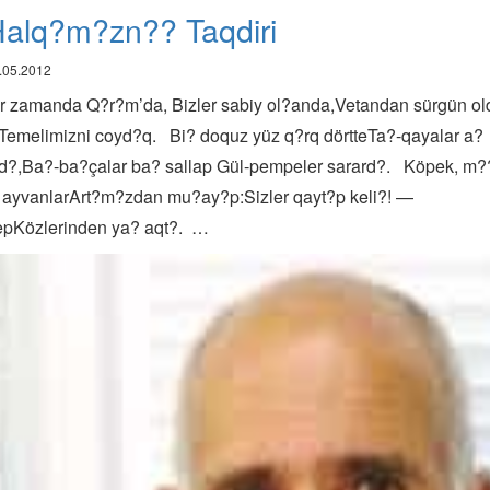
alq?m?zn?? Taqdiri
.05.2012
ir zamanda Q?r?m’da, Bizler sabiy ol?anda,Vetandan sürgün ol
Temelimizni coyd?q. Bi? doquz yüz q?rq dörtteTa?-qayalar a?
ad?,Ba?-ba?çalar ba? sallap Gül-pempeler sarard?. Köpek, m?
, ayvanlarArt?m?zdan mu?ay?p:Sizler qayt?p keli?! —
epKözlerinden ya? aqt?. …