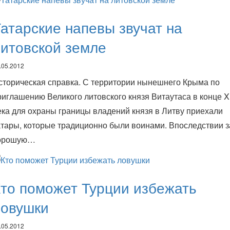
атарские напевы звучат на
итовской земле
.05.2012
сторическая справка. С территории нынешнего Крыма по
риглашению Великого литовского князя Витаутаса в конце X
ека для охраны границы владений князя в Литву приехали
атары, которые традиционно были воинами. Впоследствии з
орошую…
то поможет Турции избежать
ловушки
.05.2012