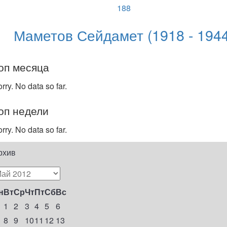
188
Маметов Сейдамет (1918 - 1944
оп месяца
rry. No data so far.
оп недели
rry. No data so far.
рхив
н
Вт
Ср
Чт
Пт
Сб
Вс
1
2
3
4
5
6
8
9
10
11
12
13