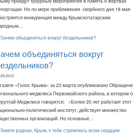
рыму пройдут траурные мероприятия в память о жертвах
епортации. Но по мере приближения скорбного дня 18 мая
бостряется конкуренция между Крымскотатарским
ародным…
ачем объединяться вокруг
ездельников?
.05.2012
 газете «Голос Крыма» за 23 марта опубликовано Обращени
егионального меджлиса Первомайского района, в котором о
урултай-Меджлисе говорится: «Более 20 лет работает этот
ационально-политический институт, действует множество
бщественных организаций. Но основные…