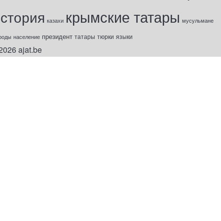
крымские татары
история
казахи
мусульмане
президент
татары
тюрки
роды
население
языки
2026
ajat.be