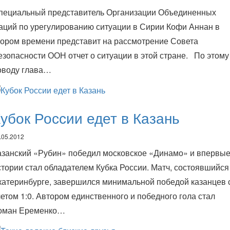
пециальный представитель Организации Объединенных
аций по урегулированию ситуации в Сирии Кофи Аннан в
кором времени представит на рассмотрение Совета
езопасности ООН отчет о ситуации в этой стране. По этому
оводу глава…
убок России едет в Казань
.05.2012
азанский «Рубин» победил московское «Динамо» и впервые
стории стал обладателем Кубка России. Матч, состоявшийся
катеринбурге, завершился минимальной победой казанцев 
четом 1:0. Автором единственного и победного гола стал
оман Еременко…