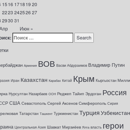
4
15
16
17
18
19
20
1
22
23
24
25
26
27
8
29
30
31
 Апр
Июн »
оиск:
етки
ВОВ
Владимир Путин
зербайджан
Васви Абдураимов
Армения
Крым
Казахстан
Милл
Кыргызстан
разия
Иран
Китай
Карабах
Россия
ирка
Реджеп Тайип Эрдоган
Нурсултан Назарбаев
ООН
США
ССР
Севастополь
Сергей Аксенов
Симферополь
Сирия
Турция
Узбекиста
трелковая
Татарстан
Туркменистан
Ташкент
герои
краина
Шавкат Мирзиёев
Центральная Азия
Ялта
власть