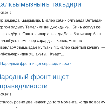
Халкъымызнынъ такъдири
.05.2012
ир заманда Къырымда, Бизлер сабий олгъанда,Ветандан
юргюн олдыкъ,Темелимизни джойдыкъ. Бинъ докъуз юз
ъыркъ дёрттеТаш-къаялар агълады,Багъ-багъчалар баш
аллапГуль-пемпелер сарарды. Копек, мышыкъ,
йванларАртымыздан мугъайып:Сизлер къайтып келинъ! —
епКозьлеринден яш акъты. Къарт,…
Народный фронт ищет
справедливости
.05.2012
сталось ровно две недели до того момента, когда по всему