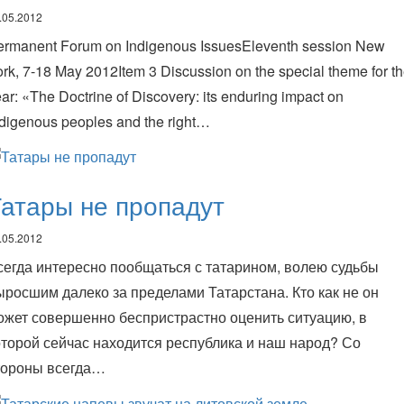
.05.2012
ermanent Forum on Indigenous IssuesEleventh session New
rk, 7-18 May 2012Item 3 Discussion on the special theme for t
ar: «The Doctrine of Discovery: its enduring impact on
ndigenous peoples and the right…
атары не пропадут
.05.2012
сегда интересно пообщаться с татарином, волею судьбы
ыросшим далеко за пределами Татарстана. Кто как не он
ожет совершенно беспристрастно оценить ситуацию, в
оторой сейчас находится республика и наш народ? Со
тороны всегда…