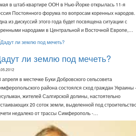
 мая в штаб-квартире ООН в Нью-Йорке открылась 11-я
ессия Постоянного форума по вопросам коренных народов.
дна из дискуссий этого года будет посвящена ситуации с
оренными народами в Центральной и Восточной Европе,…
адут ли землю под мечеть?
.05.2012
8 апреля в местечке Буки Добровского сельсовета
имферопольского района состоялся сход граждан Украины
усульман, жителей Салгирской долины, настоятельно
тстаивающих 20 соток земли, выделенной под строительств
ечети недалеко от трассы Симферополь -…