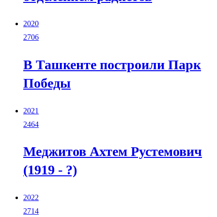
2020
2706
В Ташкенте построили Парк
Победы
2021
2464
Меджитов Ахтем Рустемович
(1919 - ?)
2022
2714