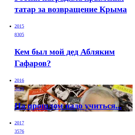
татар за возвращение Крыма
2015
8305
Кем был мой дед Абляким
Гафаров?
2016
3026
На прошлом надо учиться...
2017
3576