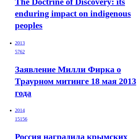
The Doctrine of Discovery: its
enduring impact on indigenous
peoples
2013
5762
Заявление Милли Фирка о
Траурном митинге 18 мая 2013
года
2014
15156
Россия наградила крымских