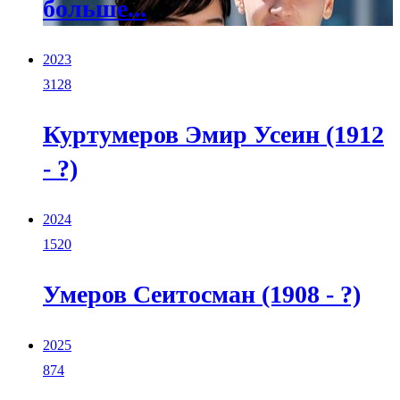
больше...
2023
3128
Куртумеров Эмир Усеин (1912
- ?)
2024
1520
Умеров Сеитосман (1908 - ?)
2025
874