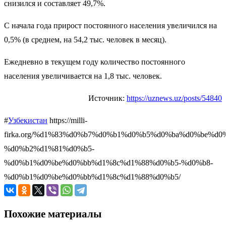
снизился и составляет 49,7%.
С начала года прирост постоянного населения увеличился на
0,5% (в среднем, на 54,2 тыс. человек в месяц).
Ежедневно в текущем году количество постоянного
населения увеличивается на 1,8 тыс. человек.
Источник:
https://uznews.uz/posts/54840
#
Узбекистан
https://milli-
firka.org/%d1%83%d0%b7%d0%b1%d0%b5%d0%ba%d0%be%d0
%d0%b2%d1%81%d0%b5-
%d0%b1%d0%be%d0%bb%d1%8c%d1%88%d0%b5-%d0%b8-
%d0%b1%d0%be%d0%bb%d1%8c%d1%88%d0%b5/
Похожие материалы