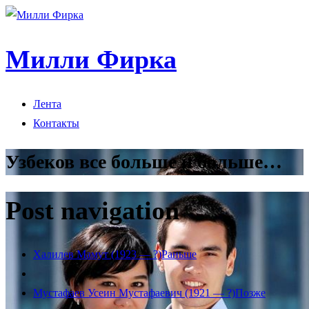
Милли Фирка
Лента
Контакты
Узбеков все больше и больше…
Post navigation
Халилев Мамут (1923 — ?)
Раньше
Мустафаев Усеин Мустафаевич (1921 — ?)
Позже