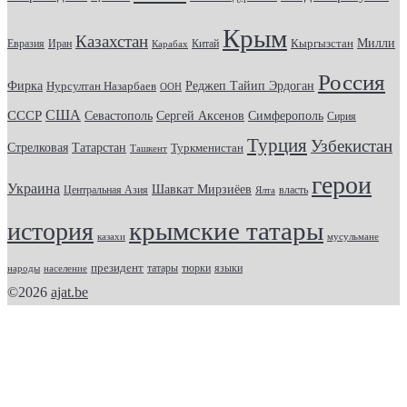
Крым
Казахстан
Кыргызстан
Милли
Евразия
Китай
Иран
Карабах
Россия
Фирка
Реджеп Тайип Эрдоган
Нурсултан Назарбаев
ООН
США
СССР
Севастополь
Сергей Аксенов
Симферополь
Сирия
Турция
Узбекистан
Стрелковая
Татарстан
Туркменистан
Ташкент
герои
Украина
Шавкат Мирзиёев
Центральная Азия
Ялта
власть
крымские татары
история
казахи
мусульмане
президент
татары
тюрки
народы
население
языки
©2026
ajat.be