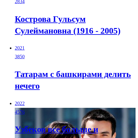
2834
Кострова Гульсум
Сулеймановна (1916 - 2005)
2021
3850
Татарам с башкирами делить
нечего
2022
4576
Узбеков все больше и