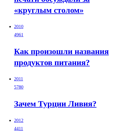
«круглым столом»
2010
4961
Как произошли названия
продуктов питания?
2011
5780
Зачем Турции Ливия?
2012
4411