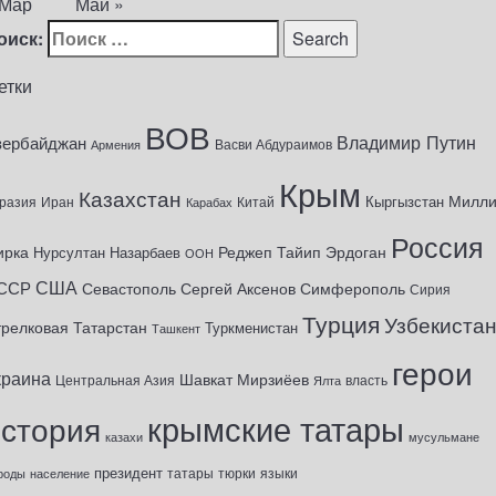
 Мар
Май »
оиск:
етки
ВОВ
Владимир Путин
зербайджан
Васви Абдураимов
Армения
Крым
Казахстан
Милл
Кыргызстан
разия
Иран
Китай
Карабах
Россия
ирка
Реджеп Тайип Эрдоган
Нурсултан Назарбаев
ООН
США
ССР
Севастополь
Сергей Аксенов
Симферополь
Сирия
Турция
Узбекиста
трелковая
Татарстан
Туркменистан
Ташкент
герои
краина
Шавкат Мирзиёев
Центральная Азия
Ялта
власть
крымские татары
история
казахи
мусульмане
президент
татары
тюрки
роды
население
языки