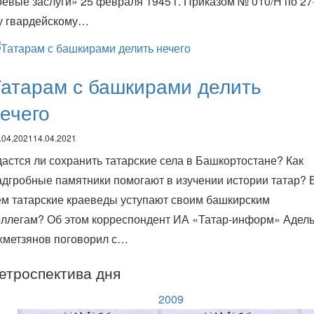
оевые заслуги» 25 февраля 1945 г. Приказом № 010/Н по 27
у гвардейскому…
атарам с башкирами делить
ечего
.04.2021
14.04.2021
дастся ли сохранить татарские села в Башкортостане? Как
адгробные памятники помогают в изучении истории татар? 
ем татарские краеведы уступают своим башкирским
оллегам? Об этом корреспондент ИА «Татар-информ» Адел
хметзянов поговорил с…
етроспектива дня
2009