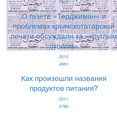
7517
О газете «Терджиман» и
проблемах крымскотатарской
печати обсуждали за «круглым
столом»
2010
4961
Как произошли названия
продуктов питания?
2011
5780