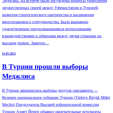
Эрдогана. На встрече были обсуждены вопросы укрепления
дружественных связей между Узбекистаном и Турцией,
развития стратегического партнерства и расширения
многопланового сотрудничества. Было выражено
удовлетворение продолжающимися интенсивными
взаимодействиями и обменами между двумя странами на
высшем уровне. Заметен…
31.05.2023
В Турции прошли выборы
Меджлиса
В Турции завершились выборы депутов парламента —
Великое национальное собрание Турции (Türkiye Büyük Millet
Meclisi) Председатель Высшей избирательной комиссии
Турции Ахмет Йенер объявил окончательные результаты