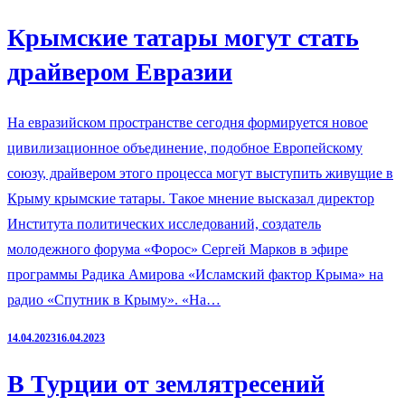
Крымские татары могут стать
драйвером Евразии
На евразийском пространстве сегодня формируется новое
цивилизационное объединение, подобное Европейскому
союзу, драйвером этого процесса могут выступить живущие в
Крыму крымские татары. Такое мнение высказал директор
Института политических исследований, создатель
молодежного форума «Форос» Сергей Марков в эфире
программы Радика Амирова «Исламский фактор Крыма» на
радио «Спутник в Крыму». «На…
14.04.2023
16.04.2023
В Турции от землятресений