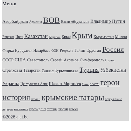
Метки
ВОВ
Владимир Путин
Азербайджан
Васви Абдураимов
Армения
Крым
Казахстан
Кыргызстан
Милли
Евразия
Китай
Иран
Карабах
Россия
Фирка
Реджеп Тайип Эрдоган
Нурсултан Назарбаев
ООН
США
СССР
Севастополь
Сергей Аксенов
Симферополь
Сирия
Турция
Узбекистан
Стрелковая
Татарстан
Туркменистан
Ташкент
герои
Украина
Шавкат Мирзиёев
Центральная Азия
Ялта
власть
крымские татары
история
казахи
мусульмане
президент
татары
тюрки
народы
население
языки
©2026
ajat.be