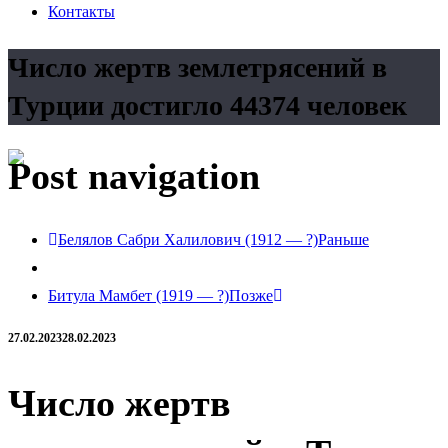
Контакты
Число жертв землетрясений в
Турции достигло 44374 человек
Post navigation
Белялов Сабри Халилович (1912 — ?)
Раньше
Битула Мамбет (1919 — ?)
Позже
27.02.2023
28.02.2023
Число жертв