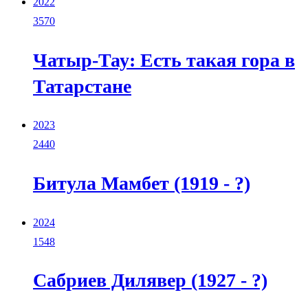
2022
3570
Чатыр-Тау: Есть такая гора в
Татарстане
2023
2440
Битула Мамбет (1919 - ?)
2024
1548
Сабриев Дилявер (1927 - ?)