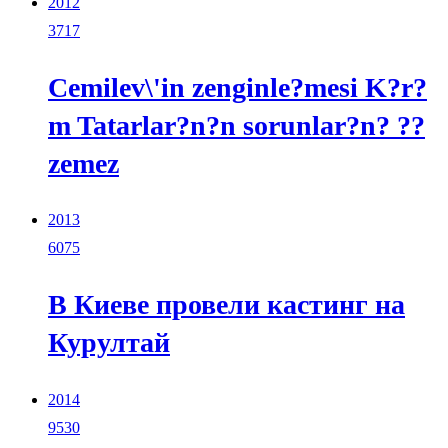
2012
3717
Cemilev\'in zenginle?mesi K?r?
m Tatarlar?n?n sorunlar?n? ??
zemez
2013
6075
В Киеве провели кастинг на
Курултай
2014
9530