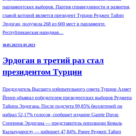
парламентских выборов. Партия справедливости и развития,
главой которой является президент Турции Реджеп Тайип
Эрдоган, получила 268 из 600 мест в парламенте.
Республиканская народная…
30.05.2023
31.05.2023
Эрдоган в третий раз стал
президентом Турции
Председатель Высшего избирательного совета Турции Ахмет
Йенер объявил победителем президентских выборов Реджепа
Тайипа Эрдогана. После подсчета 99,85% бюллетеней он
набрал 52,17% голосов, сообщает издание Gazete Duvar.
Соперник Эрдогана — представитель оппозиции Кемаль
Кылычдароглу — набирает 47,84%. Ранее Реджеп Тайип