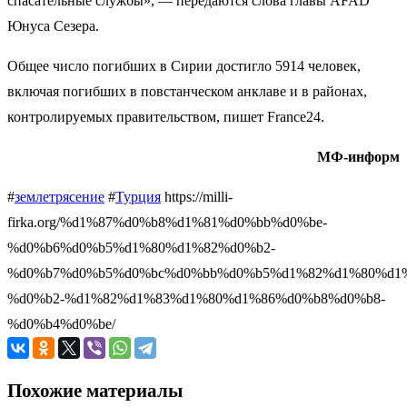
спасательные службы», — передаются слова главы AFAD
Юнуса Сезера.
Общее число погибших в Сирии достигло 5914 человек,
включая погибших в повстанческом анклаве и в районах,
контролируемых правительством, пишет France24.
МФ-информ
#
землетрясение
#
Турция
https://milli-
firka.org/%d1%87%d0%b8%d1%81%d0%bb%d0%be-
%d0%b6%d0%b5%d1%80%d1%82%d0%b2-
%d0%b7%d0%b5%d0%bc%d0%bb%d0%b5%d1%82%d1%80%d1%
%d0%b2-%d1%82%d1%83%d1%80%d1%86%d0%b8%d0%b8-
%d0%b4%d0%be/
Похожие материалы