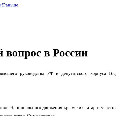
и!
Раньше
 вопрос в России
высшего руководства РФ и депутатского корпуса Г
нов Национального движения крымских татар и участн
та сего года в Симферополе.