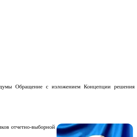
осдумы Обращение с изложением Концепции решения
иков отчетно-выборной