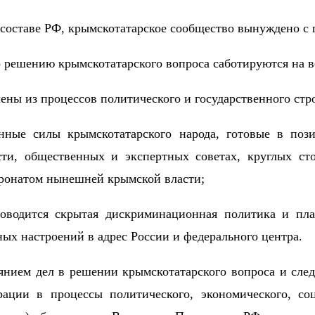
составе РФ, крымскотатарское сообщество вынуждено с 
решению крымскотатарского вопроса саботируются на в
ны из процессов политического и государственного стр
нные силы крымскотатарского народа, готовые в по
сти, общественных и экспертных советах, круглых ст
тронатом нынешней крымской власти;
оводится скрытая дискриминационная политика и пла
ных настроений в адрес России и федерального центра.
янием дел в решении крымскотатарского вопроса и сле
рации в процессы политического, экономического, со