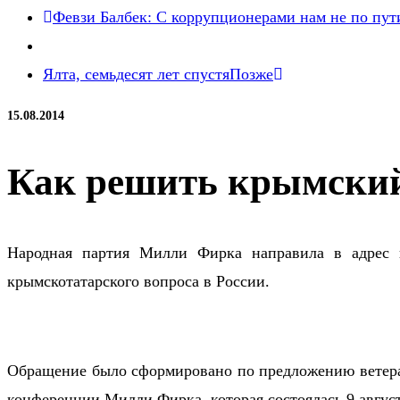
Февзи Балбек: С коррупционерами нам не по пут
Ялта, семьдесят лет спустя
Позже
15.08.2014
Как решить крымский
Народная партия Милли Фирка направила в адрес 
крымскотатарского вопроса в России
.
Обращение было сформировано по предложению ветера
конференции Милли Фирка, которая состоялась 9 авгус