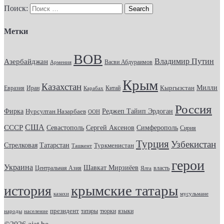
Поиск:
Метки
ВОВ
Владимир Путин
Азербайджан
Васви Абдураимов
Армения
Крым
Казахстан
Кыргызстан
Милли
Евразия
Китай
Иран
Карабах
Россия
Фирка
Реджеп Тайип Эрдоган
Нурсултан Назарбаев
ООН
США
СССР
Севастополь
Сергей Аксенов
Симферополь
Сирия
Турция
Узбекистан
Стрелковая
Татарстан
Туркменистан
Ташкент
герои
Украина
Шавкат Мирзиёев
Центральная Азия
Ялта
власть
история
крымские татары
казахи
мусульмане
президент
татары
тюрки
народы
население
языки