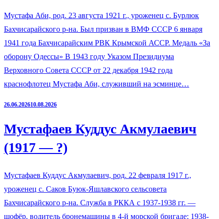
Мустафа Аби, род. 23 августа 1921 г., уроженец с. Бурлюк
Бахчисарайского р-на. Был призван в ВМФ СССР 6 января
1941 года Бахчисарайским РВК Крымской АССР. Медаль «За
оборону Одессы» В 1943 году Указом Президиума
Верховного Совета СССР от 22 декабря 1942 года
краснофлотец Мустафа Аби, служивший на эсминце…
26.06.2026
10.08.2026
Мустафаев Куддус Акмулаевич
(1917 — ?)
Мустафаев Куддус Акмулаевич, род. 22 февраля 1917 г.,
уроженец с. Саков Буюк-Яшлавского сельсовета
Бахчисарайского р-на. Служба в РККА с 1937-1938 гг. —
шофёр, водитель бронемашины в 4-й морской бригаде; 1938-