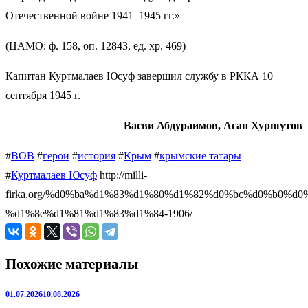
Отечественной войне 1941–1945 гг.»
(ЦАМО: ф. 158, оп. 12843, ед. хр. 469)
Капитан Куртмалаев Юсуф завершил службу в РККА 10
сентября 1945 г.
Васви Абдураимов, Асан Хуршутов
#
ВОВ
#
герои
#
история
#
Крым
#
крымские татары
#
Куртмалаев Юсуф
http://milli-
firka.org/%d0%ba%d1%83%d1%80%d1%82%d0%bc%d0%b0%d
%d1%8e%d1%81%d1%83%d1%84-1906/
Похожие материалы
01.07.2026
10.08.2026