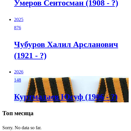
Умеров Сеитосман (1908 - ?)
2025
876
Чубуров Халил Арсланович
(1921 - ?)
2026
148
Куртмалаев Юсуф (1906 - ?)
Топ месяца
Sorry. No data so far.