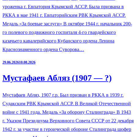
уроженка г. Евпатория Крымской АССР. Была призвана в
РККА в мае 1941 г. Евпаторийским РВК Крымской АССР.
Медаль «За боевые заслуги» В октябре 1944 г. начальник 200-
го полевого подвижного госпиталя 4-го гвардейского
казачьего кавалерийского Кубанского ордена Ленина
Краснознаменного ордена Суворова…
29.06.2026
10.08.2026
Мустафаев Абляз (1907 — ?)
Мустафаев Абляз, 1907 г.р. Был призван в РККА в 1939 г.
Судакским РВК Крымской АССР. В Великой Отечественной
войне с 1941 года. Медаль «За оборону Сталинграда» В 1943
г. Указом Президиума Верховного Совета СССР от 22 декабря
1942 г. за участие в героической обороне Сталинграда шофер