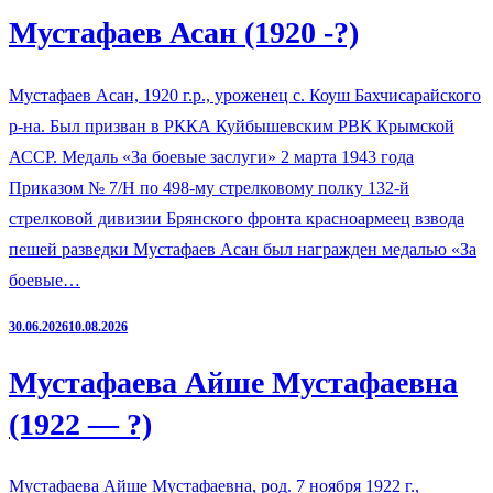
Мустафаев Асан (1920 -?)
Мустафаев Асан, 1920 г.р., уроженец с. Коуш Бахчисарайского
р-на. Был призван в РККА Куйбышевским РВК Крымской
АССР. Медаль «За боевые заслуги» 2 марта 1943 года
Приказом № 7/Н по 498-му стрелковому полку 132-й
стрелковой дивизии Брянского фронта красноармеец взвода
пешей разведки Мустафаев Асан был награжден медалью «За
боевые…
30.06.2026
10.08.2026
Мустафаева Айше Мустафаевна
(1922 — ?)
Мустафаева Айше Мустафаевна, род. 7 ноября 1922 г.,