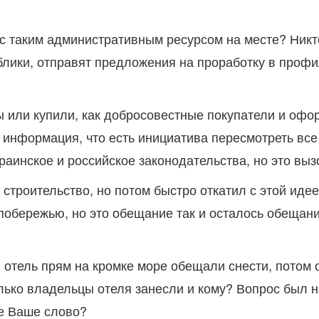
с таким административным ресурсом на месте? Никто
блики, отправят предложения на проработку в проф
ты или купили, как добросовестные покупатели и офо
нформация, что есть инициатива пересмотреть все 
инское и российское законодательства, но это выз
строительство, но потом быстро откатил с этой иде
обережью, но это обещание так и осталось обещани
 отель прям на кромке море обещали снести, потом о
лько владельцы отеля занесли и кому? Вопрос был н
же Ваше слово?