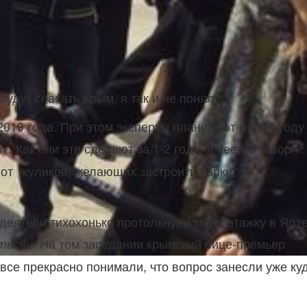
дут спасать Крым, я так и не понял.
019 года. При этом эксперты планируют к 2020 году
. Как они это сделают за 1-2 года, я честно говоря
м»
я от жуликов, желающих застроить парки
 деятели тихохонько протолкнули многоэтажку в Ялте
. На том заседании крымский вице-премьер
иться»
все прекрасно понимали, что вопрос занесли уже ку