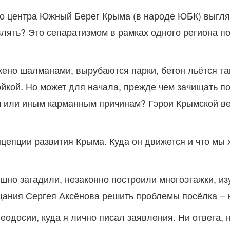
о центра Южный Берег Крыма (в народе ЮБК) выгляд
влять? Это сепаратизмом в рамках одного региона п
ажено шалманами, вырубаются парки, бетон льётся та
кой. Но может для начала, прежде чем зачищать по
ем или иным карманным причинам? Гэрои Крымской ве
цепции развития Крыма. Куда он движется и что мы х
но загадили, незаконно построили многоэтажки, изу
щания Сергея Аксёнова решить проблемы посёлка – 
еодосии, куда я лично писал заявления. Ни ответа,