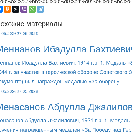
d0%b2%d0%bb%d0%b0%d0%b4%d0%b8%d0%bc%d0
охожие материалы
.05.2026
27.05.2026
Меннанов Ибадулла Бахтиевич
еннанов Ибадулла Бахтиевич, 1914 г.р. 1. Медаль «
944 г. за участие в героической обороне Советског
окументе) был награжден медалью «За оборону…
.05.2026
27.05.2026
Менасанов Абдулла Джалилов
енасанов Абдулла Джалилович, 1921 г.р. 1. Медаль 
ручения награжденным медалей «За Победу над Герма