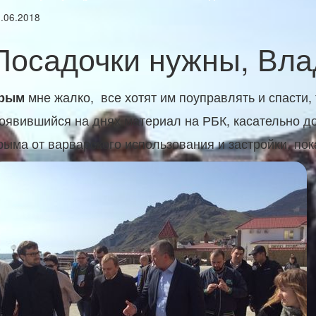
.06.2018
Посадочки нужны, Вл
мне жалко, все хотят им поуправлять и спасти,
рым
оявившийся на днях материал на РБК, касательно до
рыма от варварского использования и застройки, по