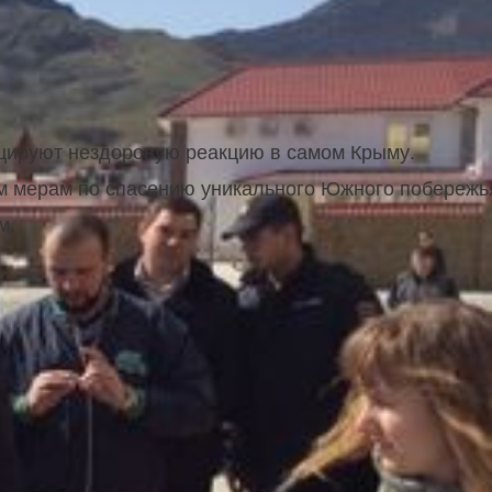
воцируют нездоровую реакцию в самом Крыму.
 мерам по спасению уникального Южного побережь
м.