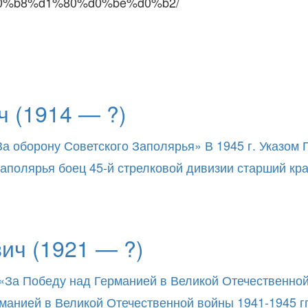
%b8%d1%80%d0%be%d0%b2/
 (1914 — ?)
За оборону Советского Заполярья» В 1945 г. Указом
о Заполярья боец 45-й стрелковой дивизии старший к
ич (1921 — ?)
«За Победу над Германией в Великой Отечественной в
нией в Великой Отечественной войны 1941-1945 гг.