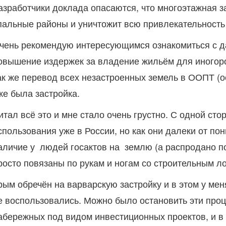
азработчики доклада опасаются, что многоэтажная з
пальные районы и уничтожит всю привлекательность 
чень рекомендую интересующимся ознакомиться с д
овышение издержек за владение жильём для иногоро
ак же перевод всех незастроенных земель в ООПТ (о
же была застройка.
итал всё это и мне стало очень грустно. С одной ст
спользования уже в России, но как они далеки от пон
аличие у людей госактов на землю (а распродано поч
росто повязаны по рукам и ногам со строительным л
рым обречён на варварскую застройку и в этом у ме
е воспользовались. Можно было остановить эти проц
абережных под видом инвестиционных проектов, и 