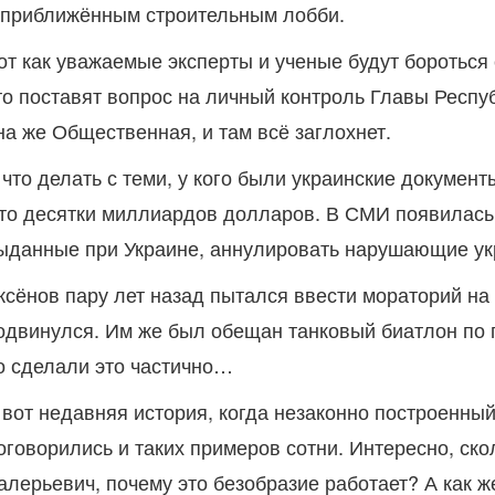
 приближённым строительным лобби.
от как уважаемые эксперты и ученые будут бороться 
то поставят вопрос на личный контроль Главы Респу
на же Общественная, и там всё заглохнет.
 что делать с теми, у кого были украинские докумен
то десятки миллиардов долларов. В СМИ появилась и
ыданные при Украине, аннулировать нарушающие укра
ксёнов пару лет назад пытался ввести мораторий на 
одвинулся. Им же был обещан танковый биатлон по п
о сделали это частично…
 вот недавняя история, когда незаконно построенный
оговорились и таких примеров сотни. Интересно, ско
алерьевич, почему это безобразие работает? А как 