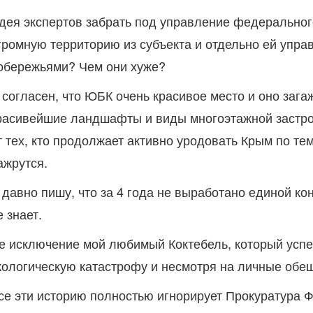
дея экспертов забрать под управление федеральног
громную территорию из субъекта и отдельно ей упра
обережьями? Чем они хуже?
 согласен, что ЮБК очень красивое место и оно заг
расивейшие ландшафты и виды многоэтажной застрой
т тех, кто продолжает активно уродовать Крым по т
ажрутся.
 давно пишу, что за 4 года не выработано единой кон
е знает.
е исключение мой любимый Коктебель, который успеш
кологическую катастрофу и несмотря на личные обе
се эти историю полностью игнорирует Прокуратура Ф