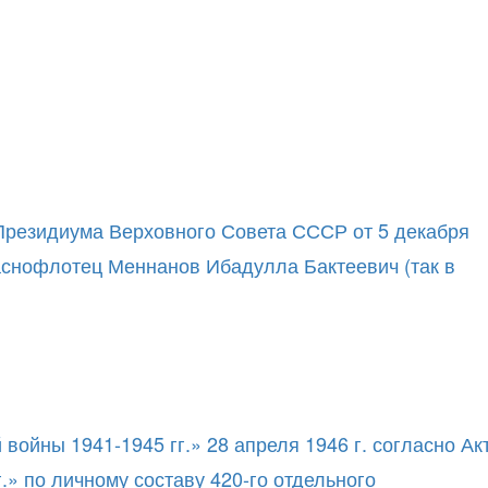
 Президиума Верховного Совета СССР от 5 декабря
раснофлотец Меннанов Ибадулла Бактеевич (так в
ойны 1941-1945 гг.» 28 апреля 1946 г. согласно Ак
» по личному составу 420-го отдельного