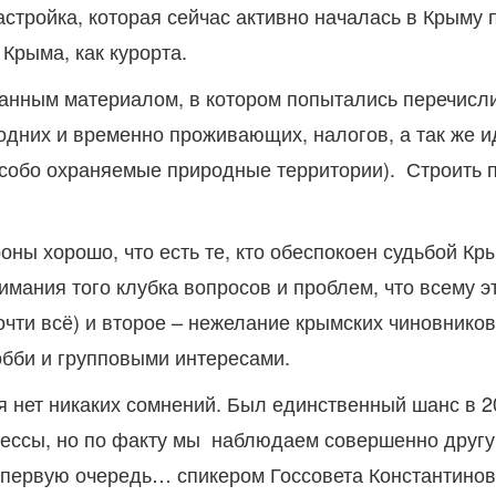
астройка, которая сейчас активно началась в Крыму
Крыма, как курорта.
анным материалом, в котором попытались перечисли
дних и временно проживающих, налогов, а так же и
собо охраняемые природные территории). Строить п
ороны хорошо, что есть те, кто обеспокоен судьбой 
имания того клубка вопросов и проблем, что всему э
ти всё) и второе – нежелание крымских чиновников 
обби и групповыми интересами.
ня нет никаких сомнений. Был единственный шанс в 
ессы, но по факту мы наблюдаем совершенно другую
в первую очередь… спикером Госсовета Константино