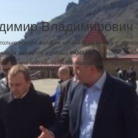
адимир Владимирович
 только все эти желания остаются на бумаге и про
клада экспертов и учёных
по необходимым
РАНХиГС
казался мне абсолютно утопическим и фантастически