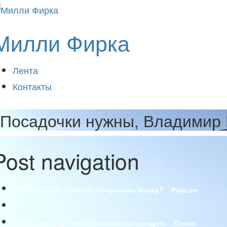
Милли Фирка
Лента
Контакты
Посадочки нужны, Владимир
Post navigation
Что Госдума оставит татарскому языку?
Раньше
В Крыму ищут семью погибшего солдата
Позже