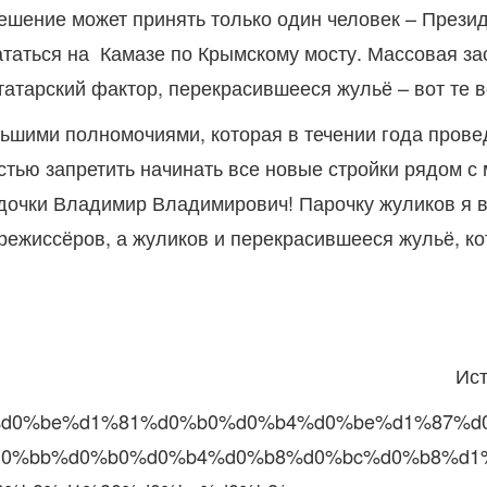
ешение может принять только один человек – Прези
 кататься на Камазе по Крымскому мосту. Массовая з
татарский фактор, перекрасившееся жульё – вот те 
льшими полномочиями, которая в течении года прове
тью запретить начинать все новые стройки рядом с 
адочки Владимир Владимирович! Парочку жуликов я в
режиссёров, а жуликов и перекрасившееся жульё, к
Ист
%d0%bf%d0%be%d1%81%d0%b0%d0%b4%d0%be%d1%87%
0%bb%d0%b0%d0%b4%d0%b8%d0%bc%d0%b8%d1