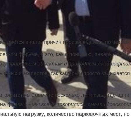
 даётся анализ причин произошедшего, но вот как бу
ском форуме, а это, как я понимаю, январь месяц 2
озу природным объектам и природным ландшафта
учёных и экспертов, так как Крым просто задыхаетс
 комитете в Совмине несколько лет назад, где одни
ана фраза –
«Мы все договорились, смогли договор
альную нагрузку, количество парковочных мест, но 