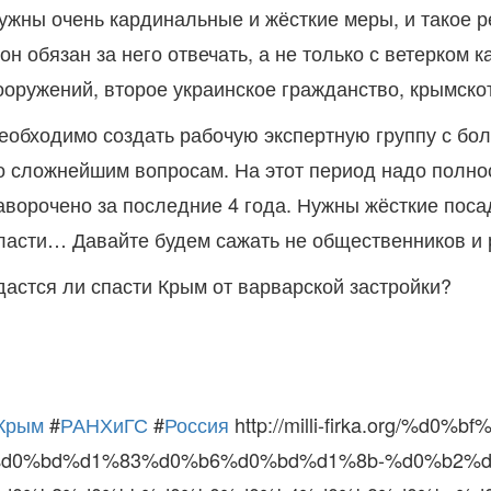
ужны очень кардинальные и жёсткие меры, и такое р
 он обязан за него отвечать, а не только с ветерком
ооружений, второе украинское гражданство, крымско
еобходимо создать рабочую экспертную группу с бо
о сложнейшим вопросам. На этот период надо полнос
аворочено за последние 4 года. Нужны жёсткие пос
ласти… Давайте будем сажать не общественников и 
дастся ли спасти Крым от варварской застройки?
Крым
#
РАНХиГС
#
Россия
http://milli-firka.org/
d0%bd%d1%83%d0%b6%d0%bd%d1%8b-%d0%b2%d