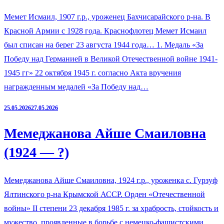
Мемет Исмаил, 1907 г.р., уроженец Бахчисарайского р-на. В
Красной Армии с 1928 года. Краснофлотец Мемет Исмаил
был списан на берег 23 августа 1944 года… 1. Медаль «За
Победу над Германией в Великой Отечественной войне 1941-
1945 гг» 22 октября 1945 г. согласно Акта вручения
награжденным медалей «За Победу над…
25.05.2026
27.05.2026
Мемеджанова Айше Смаиловна
(1924 — ?)
Мемеджанова Айше Смаиловна, 1924 г.р., уроженка с. Гурзуф
Ялтинского р-на Крымской АССР. Орден «Отечественной
войны» II степени 23 декабря 1985 г. за храбрость, стойкость и
мужество, проявленные в борьбе с немецко-фашистскими