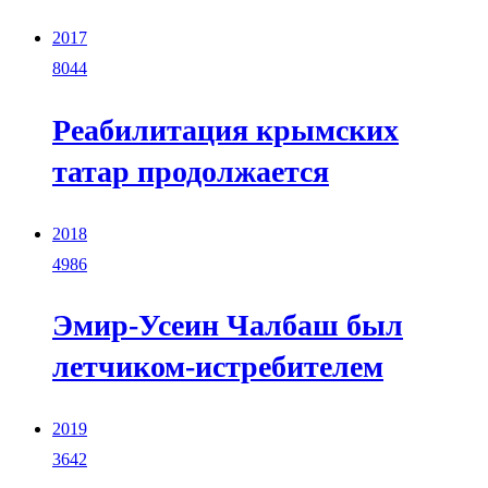
2017
8044
Реабилитация крымских
татар продолжается
2018
4986
Эмир-Усеин Чалбаш был
летчиком-истребителем
2019
3642