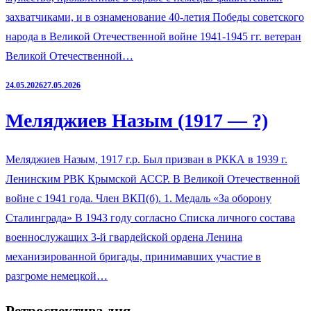
захватчиками, и в ознаменование 40-летия Победы советского
народа в Великой Отечественной войне 1941-1945 гг. ветеран
Великой Отечественной…
24.05.2026
27.05.2026
Меляджиев Назым (1917 — ?)
Меляджиев Назым, 1917 г.р. Был призван в РККА в 1939 г.
Ленинским РВК Крымской АССР. В Великой Отечественной
войне с 1941 года. Член ВКП(б). 1. Медаль «За оборону
Сталинграда» В 1943 году согласно Списка личного состава
военнослужащих 3-й гвардейской ордена Ленина
механизированной бригады, принимавших участие в
разгроме немецкой…
Ретроспектива дня