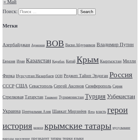
« Май
Поиск:
Метки
ВОВ
Владимир Путин
Азербайджан
Васви Абдураимов
Армения
Крым
Казахстан
Кыргызстан
Милли
Евразия
Китай
Иран
Карабах
Россия
Фирка
Реджеп Тайип Эрдоган
Нурсултан Назарбаев
ООН
США
СССР
Севастополь
Сергей Аксенов
Симферополь
Сирия
Турция
Узбекистан
Стрелковая
Татарстан
Туркменистан
Ташкент
герои
Украина
Шавкат Мирзиёев
Центральная Азия
Ялта
власть
крымские татары
история
казахи
мусульмане
президент
татары
тюрки
народы
население
языки