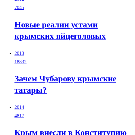
7045
Новые реалии устами
крымских яйцеголовых
2013
18832
Зачем Чубарову крымские
татары?
2014
4817
Крым внесли в Конституцию