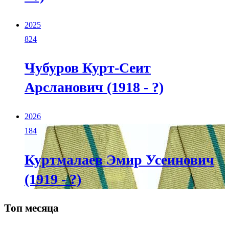
2025
824
Чубуров Курт-Сеит
Арсланович (1918 - ?)
2026
184
Куртмалаев Эмир Усеинович
(1919 - ?)
Топ месяца