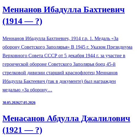
Меннанов Ибадулла Бахтиевич
(1914 — ?)
Меннанов Ибадулла Бахтиевич, 1914 г.р. 1. Медаль «За
оборону Советского Заполярья» В 1945 г. Указом Президиума
Верховного Совета СССР от 5 декабря 1944 г. за участие в
героической обороне Советского Заполярья боец 45-й
стрелковой дивизии старший краснофлотец Меннанов
Ибадулла Бактеевич (так в документе) был награжден
медалью «За оборону…
30.05.2026
27.05.2026
Менасанов Абдулла Джалилович
(1921 — ?)