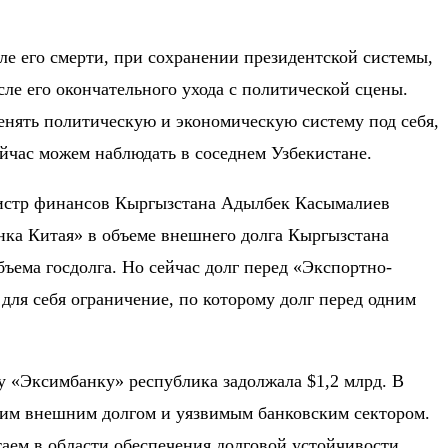
ле его смерти, при сохранении президентской системы,
сле его окончательного ухода с политической сцены.
менять политическую и экономическую систему под себя,
йчас можем наблюдать в соседнем Узбекистане.
нистр финансов Кыргызстана
Адылбек Касымалиев
нка Китая» в объеме внешнего долга Кыргызстана
ъема госдолга. Но сейчас долг перед «Экспортно-
ля себя ограничение, по которому долг перед одним
му «Эксимбанку» республика задолжала
$1,2 млрд
. В
ьшим внешним долгом и уязвимым банковским сектором.
аем в области обеспечения долговой устойчивости,