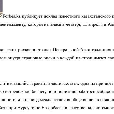
Forbes.kz публикует доклад известного казахстанского
еджменту, которая началась в четверг, 11 апреля, в Ал
мических рисков в странах Центральной Азии традиционн
ом внутристрановые риски в каждой из стран имеют св
осят начавшийся транзит власти. Кстати, одна из причи
лько встревожило бизнес, но и понизило работоспособнос
ивности, а в период межцарствия вообще вошел в спящи
Хотя при
Нурсултане Назарбаеве
в качестве надсистемно