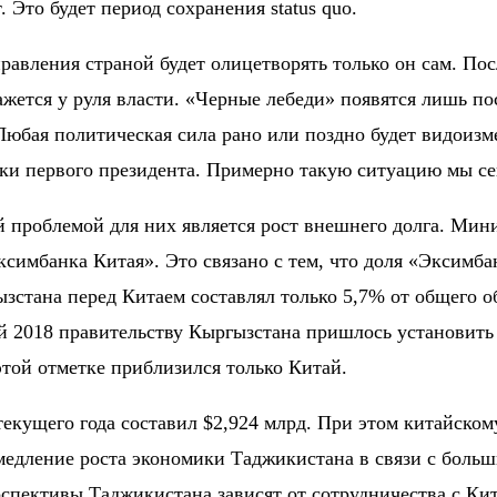
 Это будет период сохранения status quo.
равления страной будет олицетворять только он сам. Пос
кажется у руля власти. «Черные лебеди» появятся лишь по
. Любая политическая сила рано или поздно будет видоиз
ики первого президента. Примерно такую ситуацию мы се
ой проблемой для них является рост внешнего долга. Ми
симбанка Китая». Это связано с тем, что доля «Эксимба
ызстана перед Китаем составлял только
5,7%
от общего об
 2018 правительству Кыргызстана пришлось установить д
той отметке приблизился только Китай.
текущего года составил
$2,924 млрд
. При этом китайско
замедление роста экономики Таджикистана в связи с бол
пективы Таджикистана зависят от сотрудничества с Кит