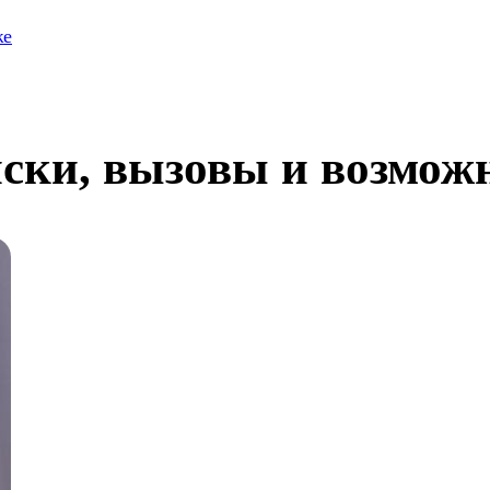
же
ски, вызовы и возмож