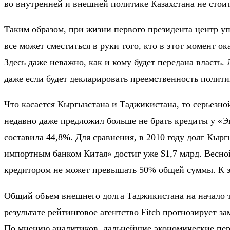
во внутренней и внешней политике Казахстана не стоит.
Таким образом, при жизни первого президента центр уп
все может сместиться в руки того, кто в этот момент о
Здесь даже неважно, как и кому будет передана власть
даже если будет декларировать преемственность полит
Что касается Кыргызстана и Таджикистана, то серьезн
недавно даже предложил больше не брать кредиты у «Эк
составила
44,8%.
Для сравнения, в 2010 году долг Кырг
импортным банком Китая» достиг уже
$1,7 млрд.
Весной
кредитором не может превышать
50%
общей суммы. К э
Общий объем внешнего долга Таджикистана на начало 
результате рейтинговое агентство Fitch прогнозирует 
По мнению аналитиков, дальнейшие экономические перс