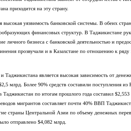
ана приходится на эту страну.
тся высокая уязвимость банковской системы. В обеих стр
мообразующих финансовых структур. В Таджикистане руко
ние личного бизнеса с банковской деятельностью и пре
винения прозвучали и в Казахстане по отношению к ряд
и Таджикистана является высокая зависимость от денеж
$2,5 млрд
.
Более 90%
средств составили поступления из
в Таджикистан по итогам прошлого года составил
$2,553
реводов мигрантов составляет
почти 40% ВВП
Таджикиста
гие страны Центральной Азии по объему денежных перев
было отправлено
$4,082 млрд.