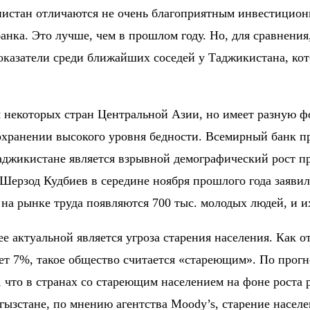
нистан отличаются не очень благоприятным инвестицион
анка. Это лучше, чем в прошлом году. Но, для сравнения
казатели среди ближайших соседей у Таджикистана, ко
я некоторых стран Центральной Азии, но имеет разную ф
охранении высокого уровня бедности. Всемирный банк пр
аджикистане является взрывной демографический рост п
Шерзод Кудбиев
в середине ноября прошлого года заяви
 на рынке труда появляются
700 тыс. молодых людей,
и и
лее актуальной является угроза старения населения. Как
яет
7%,
такое общество считается «стареющим». По прогно
что в странах со стареющим населением на фоне роста 
гызстане, по мнению агентства Moody’s, старение насе