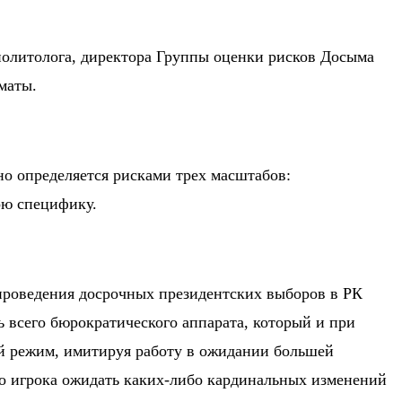
 политолога, директора Группы оценки рисков Досыма
маты.
о определяется рисками трех масштабов:
ою специфику.
н проведения досрочных президентских выборов в РК
ть всего бюрократического аппарата, который и при
й режим, имитируя работу в ожидании большей
го игрока ожидать каких-либо кардинальных изменений