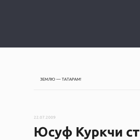
P
ЗЕМЛЮ — ТАТАРАМ!
o
s
22.07.2009
t
Юсуф Куркчи ст