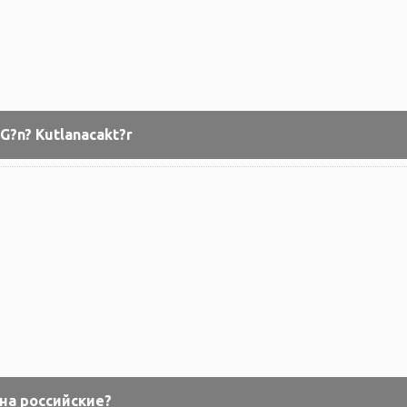
 G?n? Kutlanacakt?r
на российские?