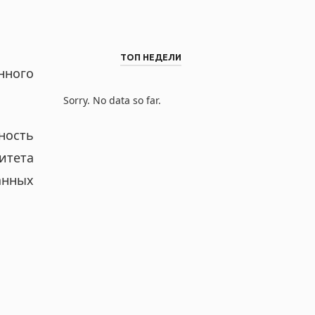
ТОП НЕДЕЛИ
нного
Sorry. No data so far.
ность
итета
анных