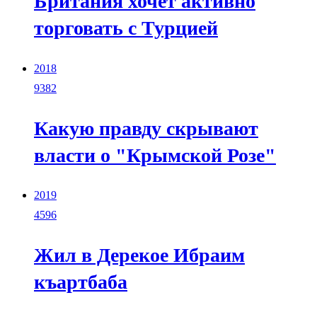
Британия хочет активно
торговать с Турцией
2018
9382
Какую правду скрывают
власти о "Крымской Розе"
2019
4596
Жил в Дерекое Ибраим
къартбаба