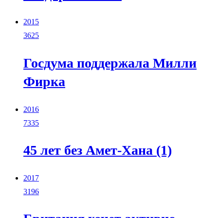
2015
3625
Госдума поддержала Милли
Фирка
2016
7335
45 лет без Амет-Хана (1)
2017
3196