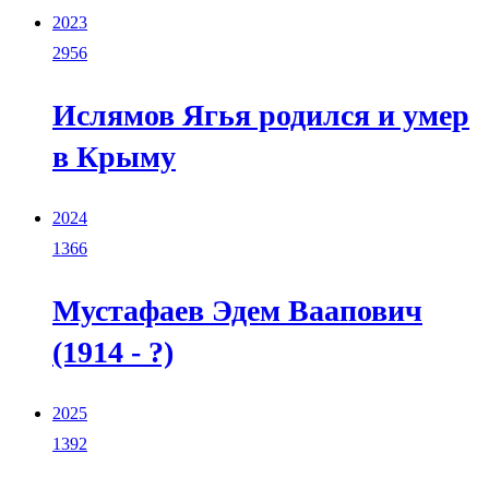
2023
2956
Ислямов Ягья родился и умер
в Крыму
2024
1366
Мустафаев Эдем Ваапович
(1914 - ?)
2025
1392