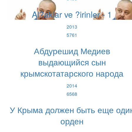
Al?aklar ve ?irinler - 1
2013
5761
Абдурешид Медиев
выдающийся сын
крымскотатарского народа
2014
6568
У Крыма должен быть еще оди
орден