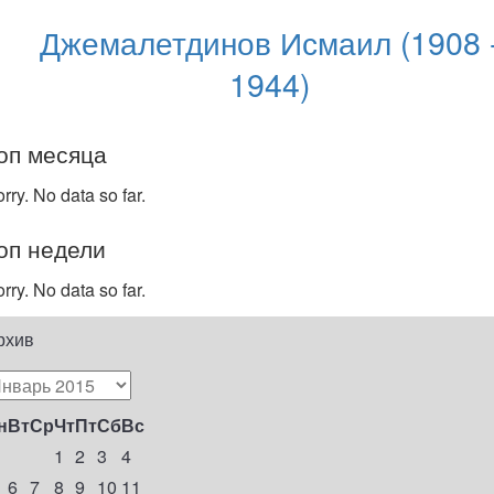
Джемалетдинов Исмаил (1908 
1944)
оп месяца
rry. No data so far.
оп недели
rry. No data so far.
рхив
н
Вт
Ср
Чт
Пт
Сб
Вс
1
2
3
4
6
7
8
9
10
11