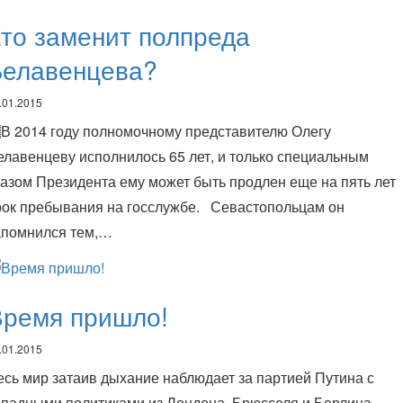
то заменит полпреда
Белавенцева?
.01.2015
 2014 году полномочному представителю Олегу
елавенцеву исполнилось 65 лет, и только специальным
казом Президента ему может быть продлен еще на пять лет
рок пребывания на госслужбе. Севастопольцам он
апомнился тем,…
Время пришло!
.01.2015
есь мир затаив дыхание наблюдает за партией Путина с
ападными политиками из Лондона, Брюсселя и Берлина,