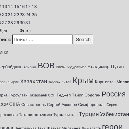
2
13
14
15
16
17
18
9
20
21
22
23
24
25
6
27
28
29
30
31
 Дек
Фев »
оиск:
етки
ВОВ
Владимир Путин
зербайджан
Васви Абдураимов
Армения
Крым
Казахстан
Милл
Кыргызстан
разия
Иран
Китай
Карабах
Россия
ирка
Реджеп Тайип Эрдоган
Нурсултан Назарбаев
ООН
США
ССР
Севастополь
Сергей Аксенов
Симферополь
Сирия
Турция
Узбекиста
трелковая
Татарстан
Туркменистан
Ташкент
герои
краина
Шавкат Мирзиёев
Центральная Азия
Ялта
власть