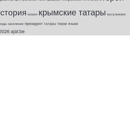
крымские татары
история
казахи
мусульмане
президент
татары
тюрки
роды
население
языки
2026
ajat.be