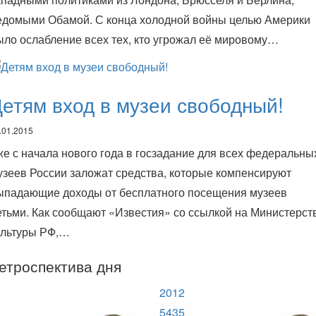
едомыми Обамой. С конца холодной войны целью Америки
ыло ослабление всех тех, кто угрожал её мировому…
етям вход в музеи свободный!
.01.2015
же с начала нового года в госзадание для всех федеральны
узеев России заложат средства, которые компенсируют
ыпадающие доходы от бесплатного посещения музеев
етьми. Как сообщают «Известия» со ссылкой на Министерст
ультуры РФ,…
етроспектива дня
2012
5435