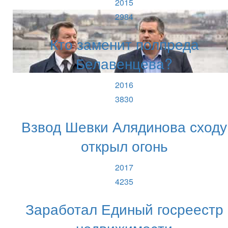
2015
2984
Кто заменит полпреда
Белавенцева?
2016
3830
Взвод Шевки Алядинова сходу
открыл огонь
2017
4235
Заработал Единый госреестр
недвижимости