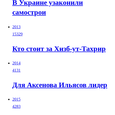
В Украине узаконили
самострои
2013
15329
Кто стоит за Хизб-ут-Тахрир
2014
4131
Для Аксенова Ильясов лидер
2015
4283