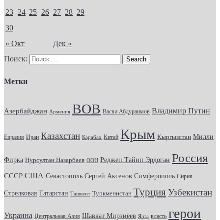
23
24
25
26
27
28
29
30
« Окт
Дек »
Поиск:
Метки
ВОВ
Владимир Путин
Азербайджан
Васви Абдураимов
Армения
Крым
Казахстан
Кыргызстан
Милли
Евразия
Китай
Иран
Карабах
Россия
Фирка
Реджеп Тайип Эрдоган
Нурсултан Назарбаев
ООН
США
СССР
Севастополь
Сергей Аксенов
Симферополь
Сирия
Турция
Узбекистан
Стрелковая
Татарстан
Туркменистан
Ташкент
герои
Украина
Шавкат Мирзиёев
Центральная Азия
Ялта
власть