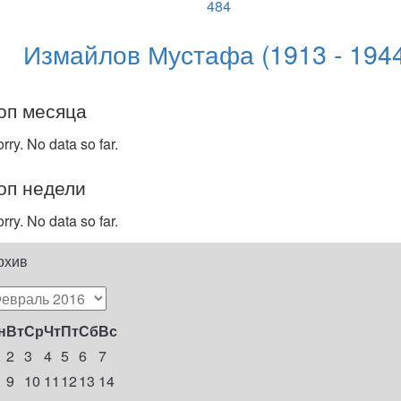
484
Измайлов Мустафа (1913 - 1944
оп месяца
rry. No data so far.
оп недели
rry. No data so far.
рхив
н
Вт
Ср
Чт
Пт
Сб
Вс
2
3
4
5
6
7
9
10
11
12
13
14