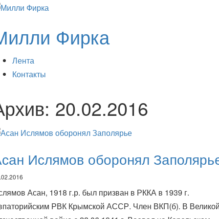
Милли Фирка
Лента
Контакты
Архив:
20.02.2016
Асан Ислямов оборонял Заполярь
.02.2016
слямов Асан, 1918 г.р. был призван в РККА в 1939 г.
впаторийским РВК Крымской АССР. Член ВКП(б). В Велико