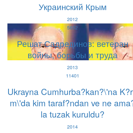
Украинский Крым
2012
5652
Решат Садрединов: ветеран
войны, борьбы и труда
2013
11401
Ukrayna Cumhurba?kan?\'na K?
m\'da kim taraf?ndan ve ne ama
la tuzak kuruldu?
2014