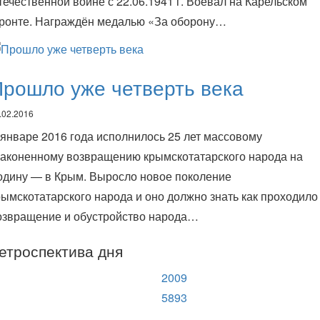
течественной войне с 22.06.1941 г. Воевал на Карельском
ронте. Награждён медалью «За оборону…
рошло уже четверть века
.02.2016
 январе 2016 года исполнилось 25 лет массовому
законенному возвращению крымскотатарского народа на
одину — в Крым. Выросло новое поколение
рымскотатарского народа и оно должно знать как проходило
озвращение и обустройство народа…
етроспектива дня
2009
5893