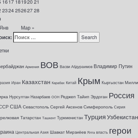
5
16
17
18
19
20
21
2
23
24
25
26
27
28
9
 Янв
Мар »
оиск:
етки
ВОВ
Владимир Путин
зербайджан
Васви Абдураимов
Армения
Крым
Казахстан
Милл
Кыргызстан
разия
Иран
Китай
Карабах
Россия
ирка
Реджеп Тайип Эрдоган
Нурсултан Назарбаев
ООН
США
ССР
Севастополь
Сергей Аксенов
Симферополь
Сирия
Турция
Узбекиста
трелковая
Татарстан
Туркменистан
Ташкент
герои
краина
Шавкат Мирзиёев
Центральная Азия
Ялта
власть